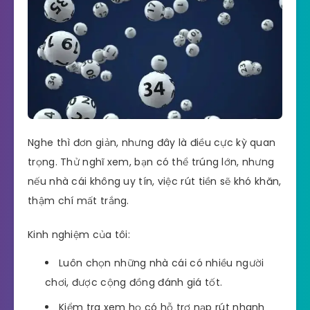
Nghe thì đơn giản, nhưng đây là điều cực kỳ quan
trọng. Thử nghĩ xem, bạn có thể trúng lớn, nhưng
nếu nhà cái không uy tín, việc rút tiền sẽ khó khăn,
thậm chí mất trắng.
Kinh nghiệm của tôi:
Luôn chọn những nhà cái có nhiều người
chơi, được cộng đồng đánh giá tốt.
Kiểm tra xem họ có hỗ trợ nạp rút nhanh