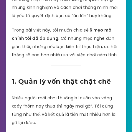
nhưng kinh nghiệm và cách chơi thông minh mới
là yếu tố quyết định bạn có “ăn lớn” hay không.
Trong bài viết này, tôi muốn chia sẻ
6 mẹo mà
chính tôi đã áp dụng
. Có những mẹo nghe đơn
giản thôi, nhưng nếu bạn kiên trì thực hiện, cơ hội
thắng sẽ cao hơn nhiều so với việc chơi cảm tính.
1. Quản lý vốn thật chặt chẽ
Nhiều người mới chơi thường bị cuốn vào vòng
xoáy “hôm nay thua thì ngày mai gỡ”. Tôi cũng
từng như thế, và kết quả là tiền mất nhiều hơn là
gỡ lại được.