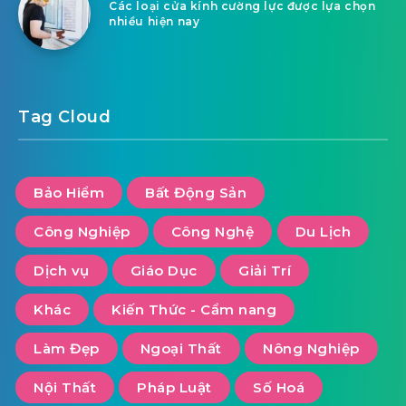
Các loại cửa kính cường lực được lựa chọn
nhiều hiện nay
Tag Cloud
Bảo Hiểm
Bất Động Sản
Công Nghiệp
Công Nghệ
Du Lịch
Dịch vụ
Giáo Dục
Giải Trí
Khác
Kiến Thức - Cẩm nang
Làm Đẹp
Ngoại Thất
Nông Nghiệp
Nội Thất
Pháp Luật
Số Hoá