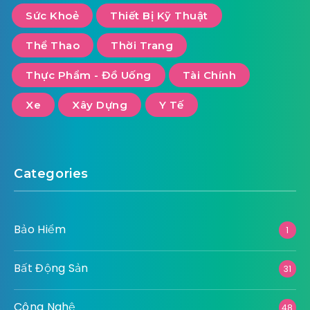
Sức Khoẻ
Thiết Bị Kỹ Thuật
Thể Thao
Thời Trang
Thực Phẩm - Đồ Uống
Tài Chính
Xe
Xây Dựng
Y Tế
Categories
Bảo Hiểm
1
Bất Động Sản
31
Công Nghệ
48