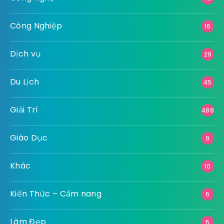
Công Nghiệp
16
Dịch vụ
29
Du Lịch
45
Giải Trí
488
Giáo Dục
9
Khác
10
Kiến Thức – Cẩm nang
6
Làm Đẹp
5