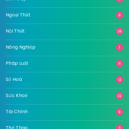
Ngoại Thất
9
Nội Thất
26
Nông Nghiệp
1
Pháp Luật
11
Số Hoá
12
Sức Khoẻ
22
Tài Chính
9
Thể Thao
3