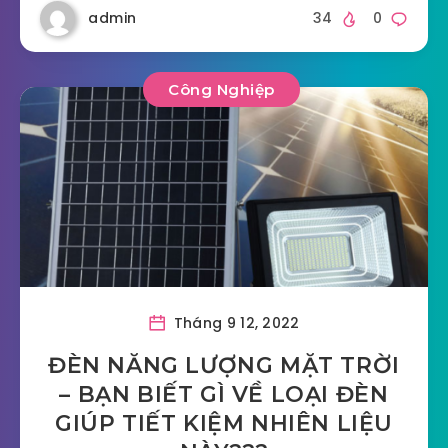
admin
34
0
Công Nghiệp
Tháng 9 12, 2022
ĐÈN NĂNG LƯỢNG MẶT TRỜI
– BẠN BIẾT GÌ VỀ LOẠI ĐÈN
GIÚP TIẾT KIỆM NHIÊN LIỆU