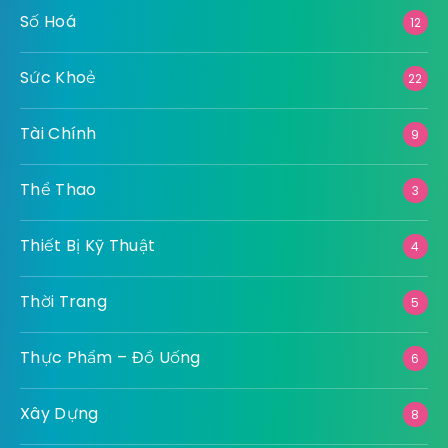
Số Hoá
12
Sức Khoẻ
22
Tài Chính
9
Thể Thao
3
Thiết Bị Kỹ Thuật
4
Thời Trang
5
Thực Phẩm – Đồ Uống
6
Xây Dựng
8