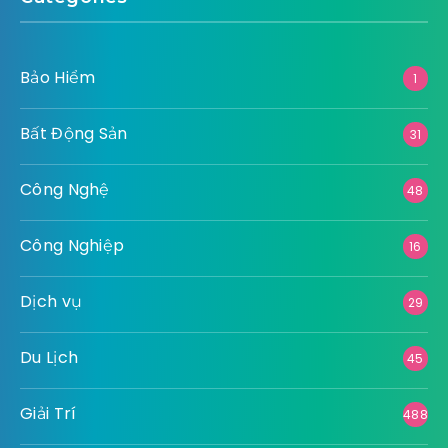
Bảo Hiểm
1
Bất Động Sản
31
Công Nghệ
48
Công Nghiệp
16
Dịch vụ
29
Du Lịch
45
Giải Trí
488