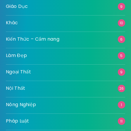
Giáo Dục
9
Khác
10
Kiến Thức – Cẩm nang
6
Làm Đẹp
5
Ngoại Thất
9
Nội Thất
26
Nông Nghiệp
1
Pháp Luật
11