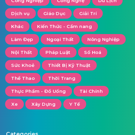
Công Nghiệp
Công Nghệ
Du Lịch
Dịch vụ
Giáo Dục
Giải Trí
Khác
Kiến Thức - Cẩm nang
Làm Đẹp
Ngoại Thất
Nông Nghiệp
Nội Thất
Pháp Luật
Số Hoá
Sức Khoẻ
Thiết Bị Kỹ Thuật
Thể Thao
Thời Trang
Thực Phẩm - Đồ Uống
Tài Chính
Xe
Xây Dựng
Y Tế
Categories