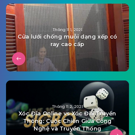
Tháng 11 1, 2021
Cửa lưới chống muỗi dạng xếp có
ray cao cấp
Tháng 11 2, 2021
Xóc Đĩa Online vs Xóc Đĩa Truyền
Thống: Cuộc Chiến Giữa Công
Nghệ và Truyền Thống