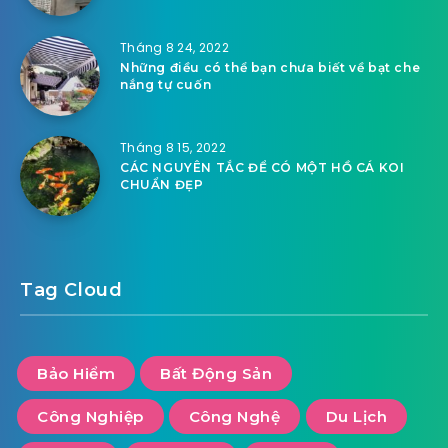
Tháng 8 24, 2022
Những điều có thể bạn chưa biết về bạt che
nắng tự cuốn
Tháng 8 15, 2022
CÁC NGUYÊN TẮC ĐỂ CÓ MỘT HỒ CÁ KOI
CHUẨN ĐẸP
Tag Cloud
Bảo Hiểm
Bất Động Sản
Công Nghiệp
Công Nghệ
Du Lịch