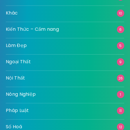
Khác
10
Kiến Thức – Cẩm nang
6
Làm Đẹp
5
Ngoại Thất
9
Nội Thất
26
Nông Nghiệp
1
Pháp Luật
11
Số Hoá
12