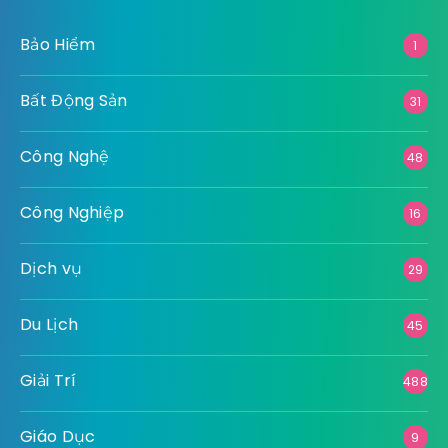
Bảo Hiểm
1
Bất Động Sản
31
Công Nghệ
48
Công Nghiệp
16
Dịch vụ
29
Du Lịch
45
Giải Trí
488
Giáo Dục
9