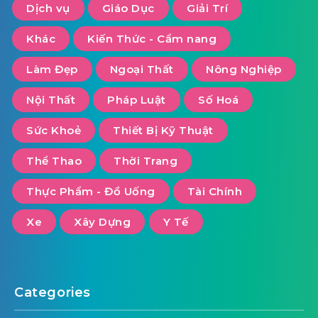
Dịch vụ
Giáo Dục
Giải Trí
Khác
Kiến Thức - Cẩm nang
Làm Đẹp
Ngoại Thất
Nông Nghiệp
Nội Thất
Pháp Luật
Số Hoá
Sức Khoẻ
Thiết Bị Kỹ Thuật
Thể Thao
Thời Trang
Thực Phẩm - Đồ Uống
Tài Chính
Xe
Xây Dựng
Y Tế
Categories