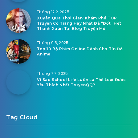
Tháng 12 2, 2025
Xuyên Qua Thời Gian: Khám Phá TOP
Truyện Cổ Trang Hay Nhất Đã “Đốt” Hết
Thanh Xuân Tại Blog Truyện Mới
Tháng 9 5, 2025
Top 10 Bộ Phim Online Dành Cho Tín Đồ
Anime
Tháng 7 7, 2025
Vì Sao School Life Luôn Là Thể Loại Được
Yêu Thích Nhất TruyenQQ?
Tag Cloud