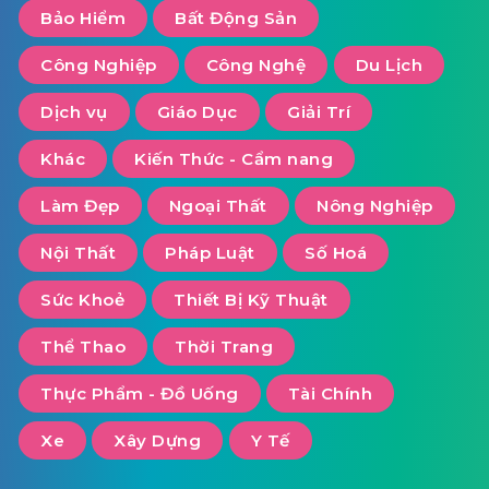
Bảo Hiểm
Bất Động Sản
Công Nghiệp
Công Nghệ
Du Lịch
Dịch vụ
Giáo Dục
Giải Trí
Khác
Kiến Thức - Cẩm nang
Làm Đẹp
Ngoại Thất
Nông Nghiệp
Nội Thất
Pháp Luật
Số Hoá
Sức Khoẻ
Thiết Bị Kỹ Thuật
Thể Thao
Thời Trang
Thực Phẩm - Đồ Uống
Tài Chính
Xe
Xây Dựng
Y Tế