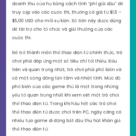
doanh thu của họ bằng cách tính “phí giải đấu” để
truy cập vào các cuộc thi, thường có giá từ $1,5 –
$5,00 USD cho mỗi sự kiện. Số tiền này được dùng
để tài trợ cho tổ chức và giải thưởng của các
cuộc thi.
Để trở thành môn thể thao điện tử chính thức, trò
chơi phải đáp ứng một số tiêu chí tối thiểu. Đầu
tiên và quan trọng nhất, trò chơi phải phổ biến và
có một cộng đồng tận tâm và nhiệt tình. Mức độ
phổ biến của các game thủ là một trong những
yếu tố quan trọng nhất khi xem xét một trò chơi
thể thao điện tử. Trong khi hầu hết các trò chơi
thể thao điện tử được chơi trên PC, ngày càng có
nhiều tựa game di động bắt đầu thu hút khán giả
thể thao điện tử.