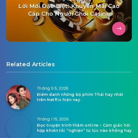
Lời Mời Đặc Biệt: Khuyến Mãi Cao
Cấp Cho Người Chơi Casino
Related Articles
Tháng 5 5, 2026
Điểm danh những bộ phim Thái hay nhất
trên Netflix hiện nay.
Tháng 1 15, 2026
Đọc truyện trinh thám online – Cảm giác hồi
hộp khiến tôi “nghiện” từ lúc nào không hay