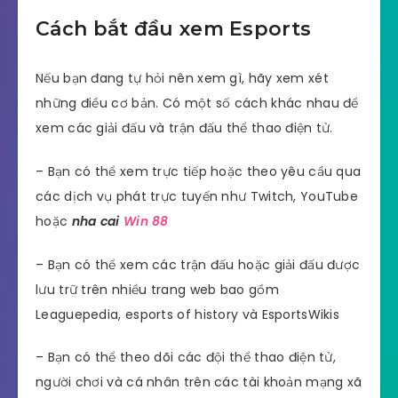
Cách bắt đầu xem Esports
Nếu bạn đang tự hỏi nên xem gì, hãy xem xét
những điều cơ bản. Có một số cách khác nhau để
xem các giải đấu và trận đấu thể thao điện tử.
– Bạn có thể xem trực tiếp hoặc theo yêu cầu qua
các dịch vụ phát trực tuyến như Twitch, YouTube
hoặc
nha cai
Win 88
– Bạn có thể xem các trận đấu hoặc giải đấu được
lưu trữ trên nhiều trang web bao gồm
Leaguepedia, esports of history và EsportsWikis
– Bạn có thể theo dõi các đội thể thao điện tử,
người chơi và cá nhân trên các tài khoản mạng xã