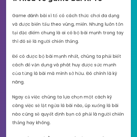
Game đánh bài xì tố có cách thức chơi đa dạng
và được biến tấu theo vùng, miền. Nhưng luôn tồn
tại đặc điểm chung là ai có bộ bài mạnh trong tay
thì đó sẽ là người chiến thắng.
Để có được bộ bài mạnh nhất, chúng ta phải biết
cách để vận dụng và phát huy được sức mạnh
của từng lá bài mà mình sở hữu. Đó chính là kỹ
năng.
Ngay cả việc chúng ta lựa chọn một cách kỹ
càng việc sẽ lật ngửa lá bài nào, úp xuống lá bài
nào cũng sẽ quyết định bạn có phải là người chiến
thắng hay không.