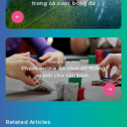
trong cá cược bóng đá
Tháng 11 24, 2017
Phỏm online dễ chơi dễ thắng
dành cho tân binh
Related Articles