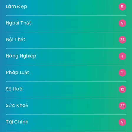
Làm Đẹp
5
Ngoại Thất
9
Nội Thất
26
Nông Nghiệp
1
Pháp Luật
11
Số Hoá
12
Sức Khoẻ
22
Tài Chính
9