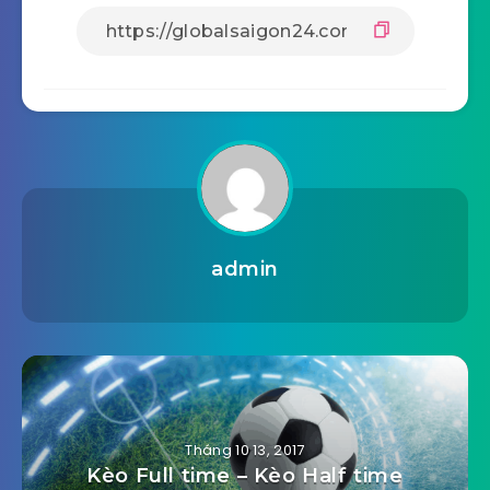
admin
Tháng 10 13, 2017
Kèo Full time – Kèo Half time