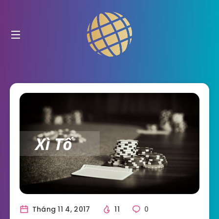
Tháng 11 4, 2017
11
0