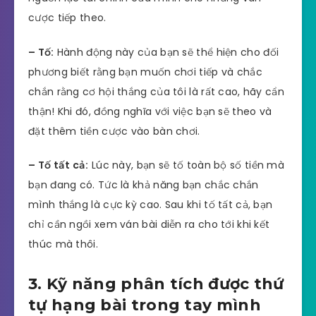
cược tiếp theo.
– Tố:
Hành động này của bạn sẽ thể hiện cho đối
phương biết rằng bạn muốn chơi tiếp và chắc
chắn rằng cơ hội thắng của tôi là rất cao, hãy cẩn
thận! Khi đó, đồng nghĩa với việc bạn sẽ theo và
đặt thêm tiền cược vào bàn chơi.
– Tố tất cả:
Lúc này, bạn sẽ tố toàn bộ số tiền mà
bạn đang có. Tức là khả năng bạn chắc chắn
mình thắng là cực kỳ cao. Sau khi tố tất cả, bạn
chỉ cần ngồi xem ván bài diễn ra cho tới khi kết
thúc mà thôi.
3. Kỹ năng phân tích được thứ
tự hạng bài trong tay mình