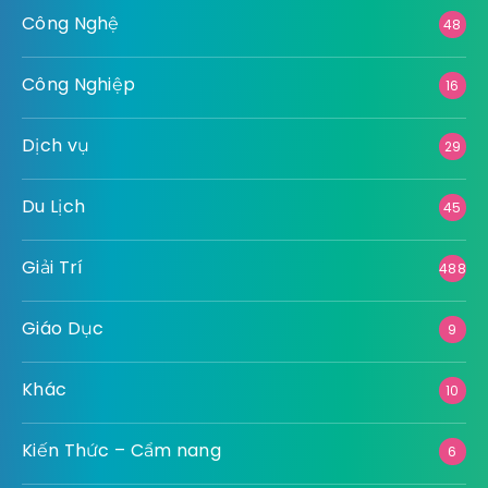
Công Nghệ
48
Công Nghiệp
16
Dịch vụ
29
Du Lịch
45
Giải Trí
488
Giáo Dục
9
Khác
10
Kiến Thức – Cẩm nang
6