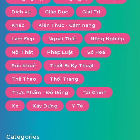
Dịch vụ
Giáo Dục
Giải Trí
Khác
Kiến Thức - Cẩm nang
Làm Đẹp
Ngoại Thất
Nông Nghiệp
Nội Thất
Pháp Luật
Số Hoá
Sức Khoẻ
Thiết Bị Kỹ Thuật
Thể Thao
Thời Trang
Thực Phẩm - Đồ Uống
Tài Chính
Xe
Xây Dựng
Y Tế
Categories