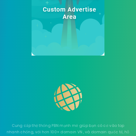
Cung cấp thệ thống PBN mạnh mẽ giúp bạn có cơ vào top
nhanh chống, với hơn 100+ domain VN , và domain quốc tế, hỗ