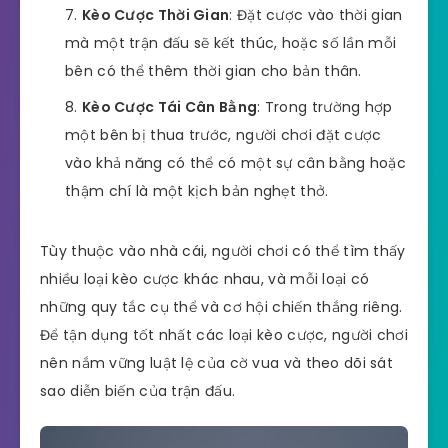
Kèo Cược Thời Gian
: Đặt cược vào thời gian
mà một trận đấu sẽ kết thúc, hoặc số lần mỗi
bên có thể thêm thời gian cho bản thân.
Kèo Cược Tái Cân Bằng
: Trong trường hợp
một bên bị thua trước, người chơi đặt cược
vào khả năng có thể có một sự cân bằng hoặc
thậm chí là một kịch bản nghẹt thở.
Tùy thuộc vào nhà cái, người chơi có thể tìm thấy
nhiều loại kèo cược khác nhau, và mỗi loại có
những quy tắc cụ thể và cơ hội chiến thắng riêng.
Để tận dụng tốt nhất các loại kèo cược, người chơi
nên nắm vững luật lệ của cờ vua và theo dõi sát
sao diễn biến của trận đấu.