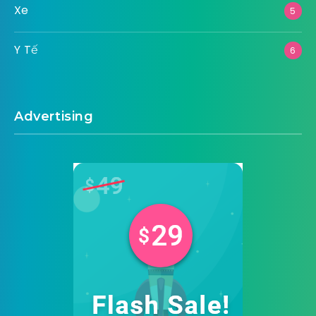
Xe
5
Y Tế
6
Advertising