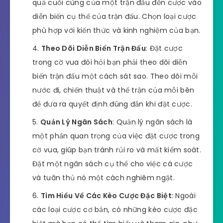
quả cuối cùng của một trận đấu đến cược vào
diễn biến cụ thể của trận đấu. Chọn loại cược
phù hợp với kiến thức và kinh nghiệm của bạn.
Theo Dõi Diễn Biến Trận Đấu
: Đặt cược
trong cờ vua đòi hỏi bạn phải theo dõi diễn
biến trận đấu một cách sát sao. Theo dõi mỗi
nước đi, chiến thuật và thế trận của mỗi bên
để đưa ra quyết định đúng đắn khi đặt cược.
Quản Lý Ngân Sách
: Quản lý ngân sách là
một phần quan trọng của việc đặt cược trong
cờ vua, giúp bạn tránh rủi ro và mất kiểm soát.
Đặt một ngân sách cụ thể cho việc cá cược
và tuân thủ nó một cách nghiêm ngặt.
Tìm Hiểu Về Các Kèo Cược Đặc Biệt
: Ngoài
các loại cược cơ bản, có những kèo cược đặc