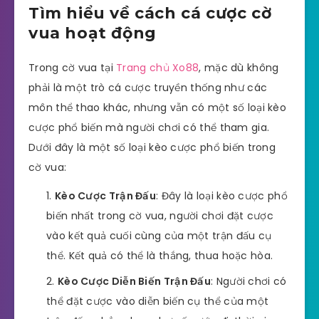
Tìm hiểu về cách cá cược cờ
vua hoạt động
Trong cờ vua tại
Trang chủ Xo88
, mặc dù không
phải là một trò cá cược truyền thống như các
môn thể thao khác, nhưng vẫn có một số loại kèo
cược phổ biến mà người chơi có thể tham gia.
Dưới đây là một số loại kèo cược phổ biến trong
cờ vua:
Kèo Cược Trận Đấu
: Đây là loại kèo cược phổ
biến nhất trong cờ vua, người chơi đặt cược
vào kết quả cuối cùng của một trận đấu cụ
thể. Kết quả có thể là thắng, thua hoặc hòa.
Kèo Cược Diễn Biến Trận Đấu
: Người chơi có
thể đặt cược vào diễn biến cụ thể của một