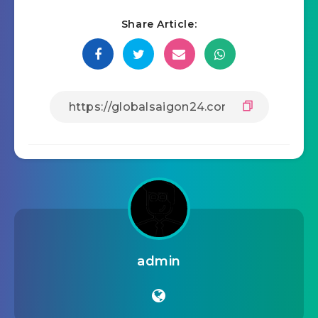
Share Article:
admin