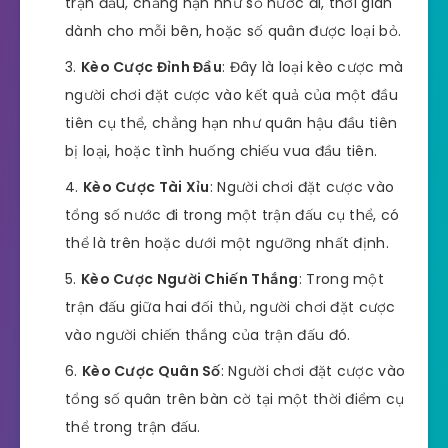
trận đấu, chẳng hạn như số nước đi, thời gian
dành cho mỗi bên, hoặc số quân được loại bỏ.
Kèo Cược Đỉnh Đầu
: Đây là loại kèo cược mà
người chơi đặt cược vào kết quả của một đầu
tiên cụ thể, chẳng hạn như quân hậu đầu tiên
bị loại, hoặc tình huống chiếu vua đầu tiên.
Kèo Cược Tài Xỉu
: Người chơi đặt cược vào
tổng số nước đi trong một trận đấu cụ thể, có
thể là trên hoặc dưới một ngưỡng nhất định.
Kèo Cược Người Chiến Thắng
: Trong một
trận đấu giữa hai đối thủ, người chơi đặt cược
vào người chiến thắng của trận đấu đó.
Kèo Cược Quân Số
: Người chơi đặt cược vào
tổng số quân trên bàn cờ tại một thời điểm cụ
thể trong trận đấu.