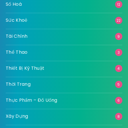
Số Hoá
12
Sức Khoẻ
22
Tài Chính
9
Thể Thao
3
Thiết Bị Kỹ Thuật
4
Thời Trang
5
Thực Phẩm – Đồ Uống
6
Xây Dựng
8