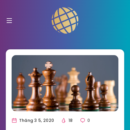
Tháng 3 5, 2020
18
0