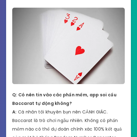
Q: Có nên tin vào các phần mềm, app soi cầu
Baccarat tự động không?
A:
Cá nhân tôi khuyên bạn nên CẢNH GIÁC.
Baccarat là trò chơi ngẫu nhiên. Không có phần
mềm nào có thể dự đoán chính xác 100% kết quả