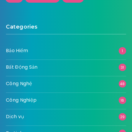
Categories
Bảo Hiểm
1
Bất Động Sản
31
Công Nghệ
48
Công Nghiệp
16
Dịch vụ
29