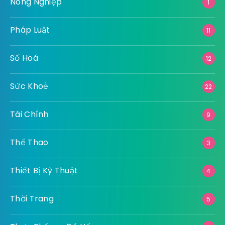
Nông Nghiệp
1
Pháp Luật
11
Số Hoá
12
Sức Khoẻ
22
Tài Chính
9
Thể Thao
3
Thiết Bị Kỹ Thuật
4
Thời Trang
5