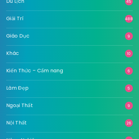
Du Lịch
45
Giải Trí
488
Giáo Dục
9
Khác
10
Kiến Thức – Cẩm nang
6
Làm Đẹp
5
Ngoại Thất
9
Nội Thất
26