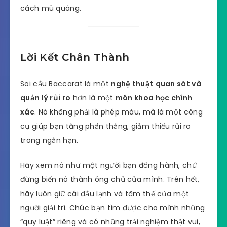
cách mù quáng.
Lời Kết Chân Thành
Soi cầu Baccarat là một
nghệ thuật quan sát và
quản lý rủi ro
hơn là một
môn khoa học chính
xác
. Nó không phải là phép màu, mà là một công
cụ giúp bạn tăng phần thắng, giảm thiểu rủi ro
trong ngắn hạn.
Hãy xem nó như một người bạn đồng hành, chứ
đừng biến nó thành ông chủ của mình. Trên hết,
hãy luôn giữ cái đầu lạnh và tâm thế của một
người giải trí. Chúc bạn tìm được cho mình những
“quy luật” riêng và có những trải nghiệm thật vui,