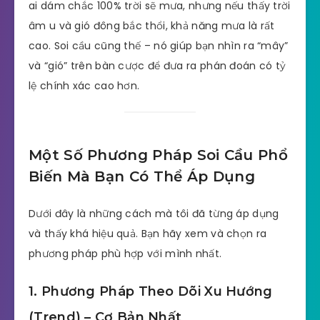
ai dám chắc 100% trời sẽ mưa, nhưng nếu thấy trời
âm u và gió đông bắc thổi, khả năng mưa là rất
cao. Soi cầu cũng thế – nó giúp bạn nhìn ra “mây”
và “gió” trên bàn cược để đưa ra phán đoán có tỷ
lệ chính xác cao hơn.
Một Số Phương Pháp Soi Cầu Phổ
Biến Mà Bạn Có Thể Áp Dụng
Dưới đây là những cách mà tôi đã từng áp dụng
và thấy khá hiệu quả. Bạn hãy xem và chọn ra
phương pháp phù hợp với mình nhất.
1. Phương Pháp Theo Dõi Xu Hướng
(Trend) – Cơ Bản Nhất