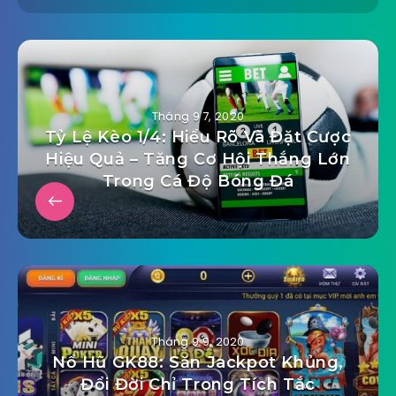
Tháng 9 7, 2020
Tỷ Lệ Kèo 1/4: Hiểu Rõ Và Đặt Cược
Hiệu Quả – Tăng Cơ Hội Thắng Lớn
Trong Cá Độ Bóng Đá
Tháng 9 9, 2020
Nổ Hũ GK88: Săn Jackpot Khủng,
Đổi Đời Chỉ Trong Tích Tắc