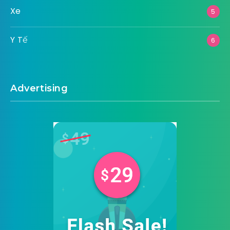
Xe
5
Y Tế
6
Advertising