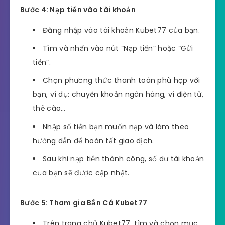
Bước 4: Nạp tiền vào tài khoản
Đăng nhập vào tài khoản Kubet77 của bạn.
Tìm và nhấn vào nút “Nạp tiền” hoặc “Gửi
tiền”.
Chọn phương thức thanh toán phù hợp với
bạn, ví dụ: chuyển khoản ngân hàng, ví điện tử,
thẻ cào…
Nhập số tiền bạn muốn nạp và làm theo
hướng dẫn để hoàn tất giao dịch.
Sau khi nạp tiền thành công, số dư tài khoản
của bạn sẽ được cập nhật.
Bước 5: Tham gia Bắn Cá Kubet77
Trên trang chủ Kubet77, tìm và chọn mục