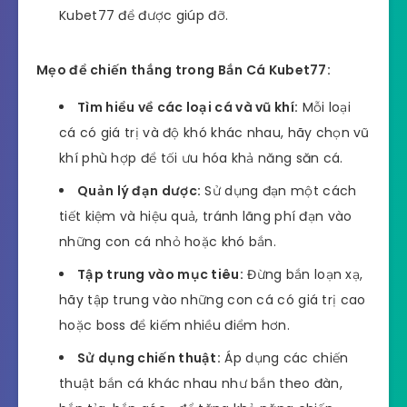
Kubet77 để được giúp đỡ.
Mẹo để chiến thắng trong Bắn Cá Kubet77:
Tìm hiểu về các loại cá và vũ khí:
Mỗi loại
cá có giá trị và độ khó khác nhau, hãy chọn vũ
khí phù hợp để tối ưu hóa khả năng săn cá.
Quản lý đạn dược:
Sử dụng đạn một cách
tiết kiệm và hiệu quả, tránh lãng phí đạn vào
những con cá nhỏ hoặc khó bắn.
Tập trung vào mục tiêu:
Đừng bắn loạn xạ,
hãy tập trung vào những con cá có giá trị cao
hoặc boss để kiếm nhiều điểm hơn.
Sử dụng chiến thuật:
Áp dụng các chiến
thuật bắn cá khác nhau như bắn theo đàn,