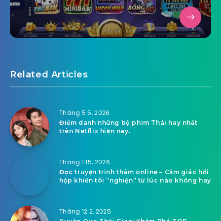
Related Articles
Tháng 5 5, 2026
Điểm danh những bộ phim Thái hay nhất
trên Netflix hiện nay.
Tháng 1 15, 2026
Đọc truyện trinh thám online – Cảm giác hồi
hộp khiến tôi “nghiện” từ lúc nào không hay
Tháng 12 2, 2025