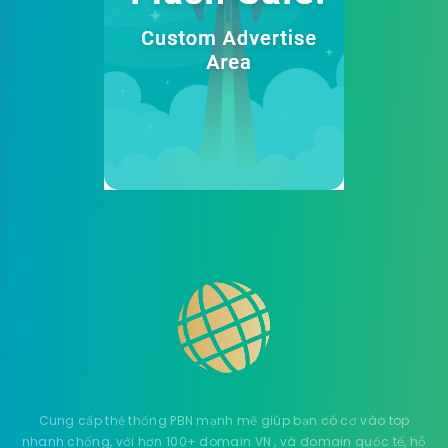
Cung cấp thệ thống PBN mạnh mẽ giúp bạn có cơ vào top
nhanh chống, với hơn 100+ domain VN , và domain quốc tế, hỗ