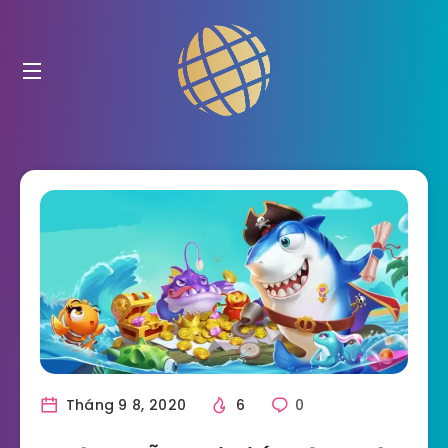
Tháng 9 8, 2020
6
0