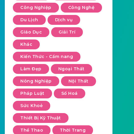
Công Nghiệp
Công Nghệ
Du Lịch
Dịch vụ
Giáo Dục
Giải Trí
Khác
Kiến Thức - Cẩm nang
Làm Đẹp
Ngoại Thất
Nông Nghiệp
Nội Thất
Pháp Luật
Số Hoá
Sức Khoẻ
Thiết Bị Kỹ Thuật
Thể Thao
Thời Trang