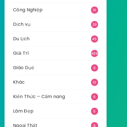
Công Nghiệp
16
Dịch vụ
29
Du Lịch
45
Giải Trí
488
Giáo Dục
9
Khác
10
Kiến Thức – Cẩm nang
6
Làm Đẹp
5
Ngoại Thất
9