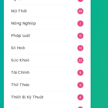
Nội Thất
26
Nông Nghiệp
1
Pháp Luật
11
Số Hoá
12
Sức Khoẻ
22
Tài Chính
9
Thể Thao
3
Thiết Bị Kỹ Thuật
4