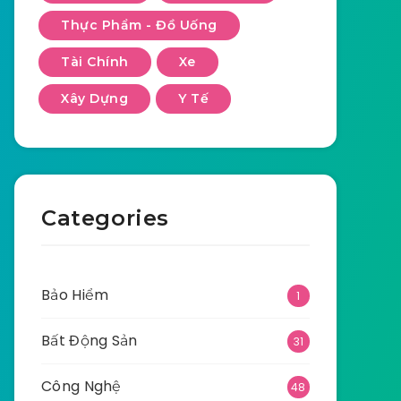
Thực Phẩm - Đồ Uống
Tài Chính
Xe
Xây Dựng
Y Tế
Categories
Bảo Hiểm
1
Bất Động Sản
31
Công Nghệ
48