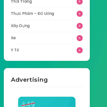
Thời Trang
5
Thực Phẩm – Đồ Uống
6
Xây Dựng
8
Xe
5
Y Tế
6
Advertising