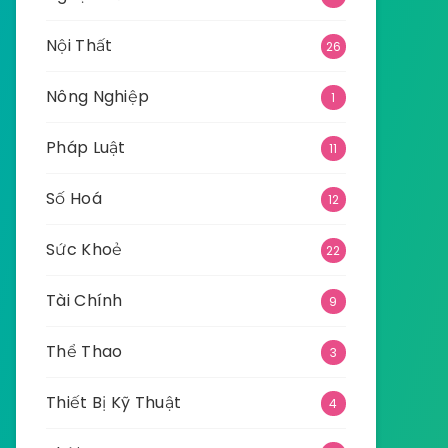
Nội Thất
26
Nông Nghiệp
1
Pháp Luật
11
Số Hoá
12
Sức Khoẻ
22
Tài Chính
9
Thể Thao
3
Thiết Bị Kỹ Thuật
4