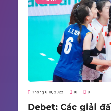
Tháng 6 10, 2022
10
0
Debet: Các giải đ