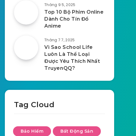
Tháng 9 5, 2025
Top 10 Bộ Phim Online
Dành Cho Tín Đồ
Anime
Tháng 7 7, 2025
Vì Sao School Life
Luôn Là Thể Loại
Được Yêu Thích Nhất
TruyenQQ?
Tag Cloud
Bảo Hiểm
Bất Động Sản