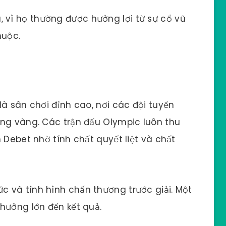
, vì họ thường được hưởng lợi từ sự cổ vũ
huộc.
là sân chơi đỉnh cao, nơi các đội tuyển
ơng vàng. Các trận đấu Olympic luôn thu
 Debet nhờ tính chất quyết liệt và chất
hức và tình hình chấn thương trước giải. Một
hưởng lớn đến kết quả.