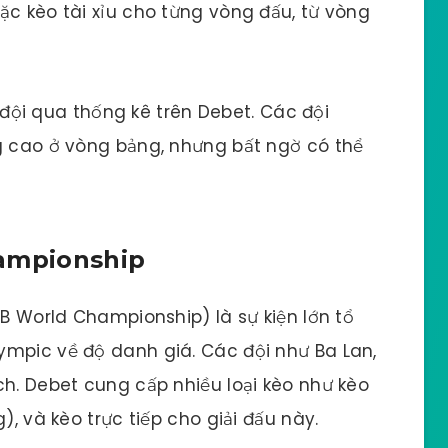
ặc kèo tài xỉu cho từng vòng đấu, từ vòng
đội qua thống kê trên Debet. Các đội
g cao ở vòng bảng, nhưng bất ngờ có thể
hampionship
VB World Championship) là sự kiện lớn tổ
ympic về độ danh giá. Các đội như Ba Lan,
ch. Debet cung cấp nhiều loại kèo như kèo
), và kèo trực tiếp cho giải đấu này.