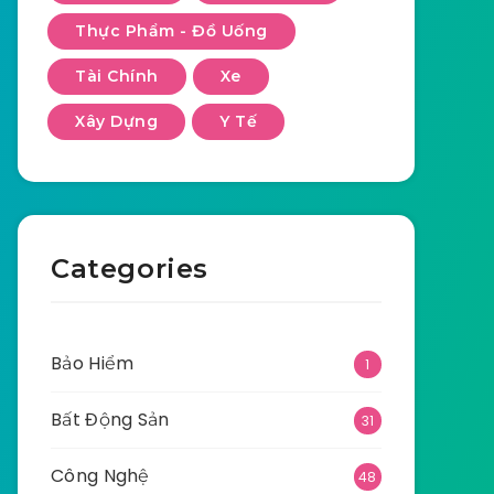
Thực Phẩm - Đồ Uống
Tài Chính
Xe
Xây Dựng
Y Tế
Categories
Bảo Hiểm
1
Bất Động Sản
31
Công Nghệ
48