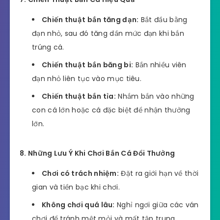
Chiến thuật bắn tăng đạn:
Bắt đầu bằng
đạn nhỏ, sau đó tăng dần mức đạn khi bắn
trúng cá.
Chiến thuật bắn băng bi:
Bắn nhiều viên
đạn nhỏ liên tục vào mục tiêu.
Chiến thuật bắn tỉa:
Nhắm bắn vào những
con cá lớn hoặc cá đặc biệt để nhận thưởng
lớn.
8. Những Lưu Ý Khi Chơi Bắn Cá Đổi Thưởng
Chơi có trách nhiệm:
Đặt ra giới hạn về thời
gian và tiền bạc khi chơi.
Không chơi quá lâu:
Nghỉ ngơi giữa các ván
chơi để tránh mệt mỏi và mất tập trung.