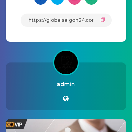
admin