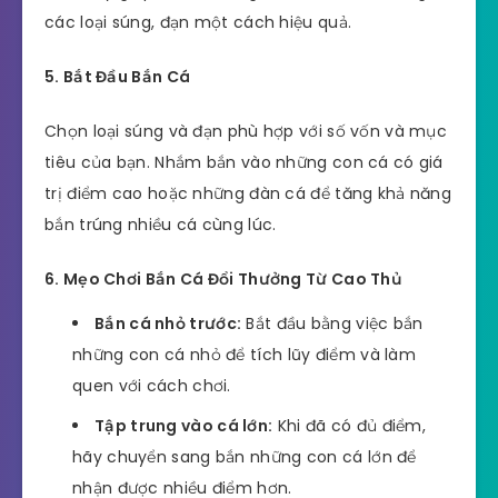
các loại súng, đạn một cách hiệu quả.
5. Bắt Đầu Bắn Cá
Chọn loại súng và đạn phù hợp với số vốn và mục
tiêu của bạn. Nhắm bắn vào những con cá có giá
trị điểm cao hoặc những đàn cá để tăng khả năng
bắn trúng nhiều cá cùng lúc.
6. Mẹo Chơi Bắn Cá Đổi Thưởng Từ Cao Thủ
Bắn cá nhỏ trước:
Bắt đầu bằng việc bắn
những con cá nhỏ để tích lũy điểm và làm
quen với cách chơi.
Tập trung vào cá lớn:
Khi đã có đủ điểm,
hãy chuyển sang bắn những con cá lớn để
nhận được nhiều điểm hơn.