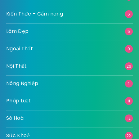
Kiến Thức – Cẩm nang
6
Làm Đẹp
5
Ngoại Thất
9
Nội Thất
26
Nông Nghiệp
1
Pháp Luật
11
Số Hoá
12
Sức Khoẻ
22