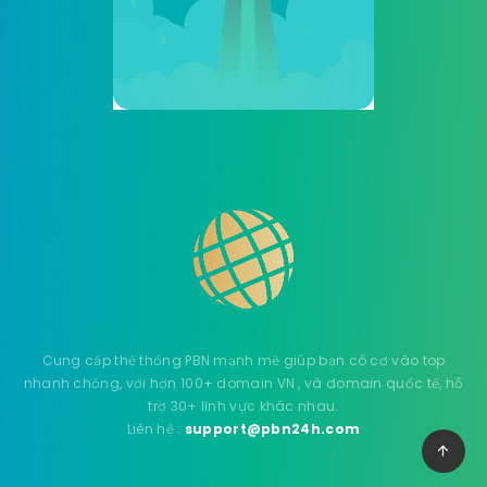
Cung cấp thệ thống PBN mạnh mẽ giúp bạn có cơ vào top
nhanh chống, với hơn 100+ domain VN , và domain quốc tế, hỗ
trợ 30+ lĩnh vực khác nhau.
Liên hệ :
support@pbn24h.com