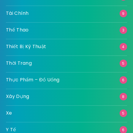
Tài Chính
9
Thể Thao
3
Thiết Bị Kỹ Thuật
4
Thời Trang
5
Thực Phẩm – Đồ Uống
6
Xây Dựng
8
Xe
5
Y Tế
6