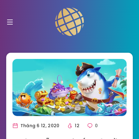
Tháng 6 12, 2020
12
0