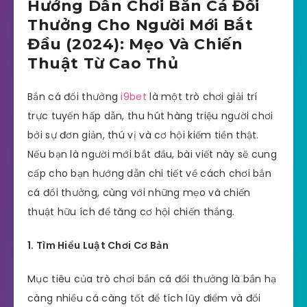
Hướng Dẫn Chơi Bắn Cá Đổi
Thưởng Cho Người Mới Bắt
Đầu (2024): Mẹo Và Chiến
Thuật Từ Cao Thủ
Bắn cá đổi thưởng
i9bet
là một trò chơi giải trí
trực tuyến hấp dẫn, thu hút hàng triệu người chơi
bởi sự đơn giản, thú vị và cơ hội kiếm tiền thật.
Nếu bạn là người mới bắt đầu, bài viết này sẽ cung
cấp cho bạn hướng dẫn chi tiết về cách chơi bắn
cá đổi thưởng, cùng với những mẹo và chiến
thuật hữu ích để tăng cơ hội chiến thắng.
1. Tìm Hiểu Luật Chơi Cơ Bản
Mục tiêu của trò chơi bắn cá đổi thưởng là bắn hạ
càng nhiều cá càng tốt để tích lũy điểm và đổi