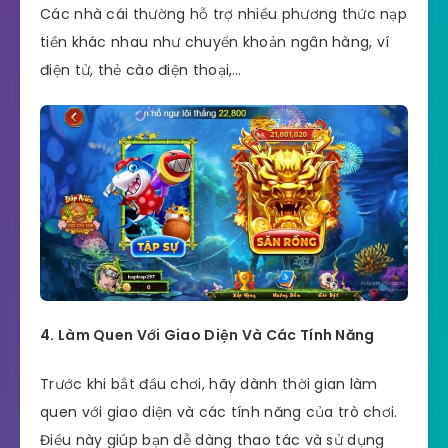
Các nhà cái thường hỗ trợ nhiều phương thức nạp
tiền khác nhau như chuyển khoản ngân hàng, ví
điện tử, thẻ cào điện thoại,…
4. Làm Quen Với Giao Diện Và Các Tính Năng
Trước khi bắt đầu chơi, hãy dành thời gian làm
quen với giao diện và các tính năng của trò chơi.
Điều này giúp bạn dễ dàng thao tác và sử dụng