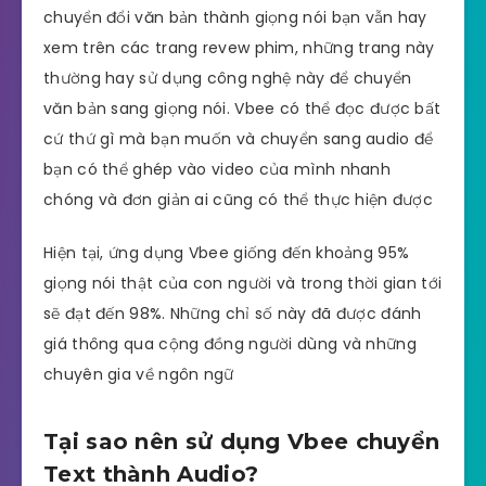
chuyển đổi văn bản thành giọng nói bạn vẫn hay
xem trên các trang revew phim, những trang này
thường hay sử dụng công nghệ này để chuyển
văn bản sang giọng nói. Vbee có thể đọc được bất
cứ thứ gì mà bạn muốn và chuyển sang audio để
bạn có thể ghép vào video của mình nhanh
chóng và đơn giản ai cũng có thể thực hiện được
Hiện tại, ứng dụng Vbee giống đến khoảng 95%
giọng nói thật của con người và trong thời gian tới
sẽ đạt đến 98%. Những chỉ số này đã được đánh
giá thông qua cộng đồng người dùng và những
chuyên gia về ngôn ngữ
Tại sao nên sử dụng Vbee chuyển
Text thành Audio?