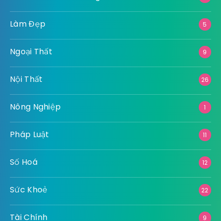
Làm Đẹp
5
Ngoại Thất
9
Nội Thất
26
Nông Nghiệp
1
Pháp Luật
11
Số Hoá
12
Sức Khoẻ
22
Tài Chính
9