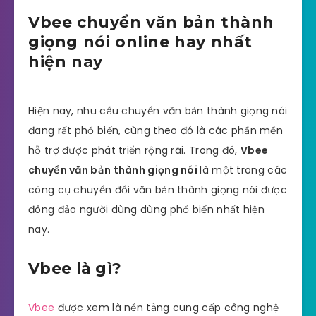
Vbee chuyển văn bản thành
giọng nói online hay nhất
hiện nay
Hiện nay, nhu cầu chuyển văn bản thành giọng nói
đang rất phổ biến, cùng theo đó là các phần mền
hỗ trợ được phát triển rộng rãi. Trong đó,
Vbee
chuyển văn bản thành giọng nói
là một trong các
công cụ chuyển đổi văn bản thành giọng nói được
đông đảo người dùng dùng phổ biến nhất hiện
nay.
Vbee là gì?
Vbee
được xem là nền tảng cung cấp công nghệ