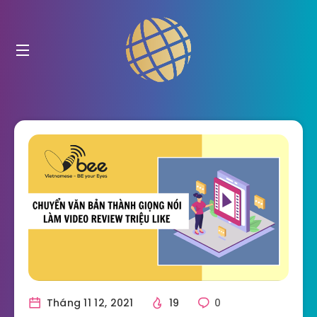
Tháng 11 12, 2021
19
0