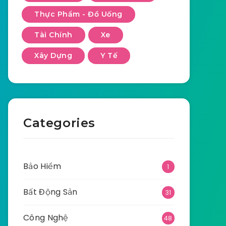
Thực Phẩm - Đồ Uống
Tài Chính
Xe
Xây Dựng
Y Tế
Categories
Bảo Hiểm
1
Bất Động Sản
31
Công Nghệ
48