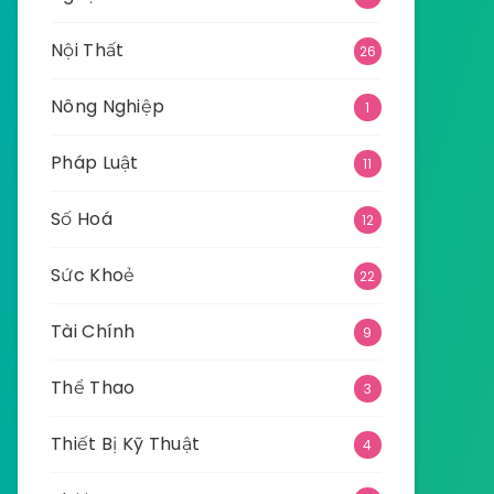
Nội Thất
26
Nông Nghiệp
1
Pháp Luật
11
Số Hoá
12
Sức Khoẻ
22
Tài Chính
9
Thể Thao
3
Thiết Bị Kỹ Thuật
4