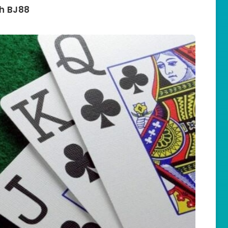
nh BJ88