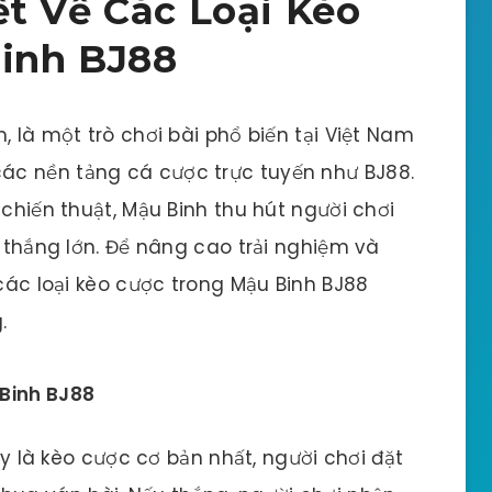
t Về Các Loại Kèo
inh BJ88
, là một trò chơi bài phổ biến tại Việt Nam
ác nền tảng cá cược trực tuyến như BJ88.
 chiến thuật, Mậu Binh thu hút người chơi
n thắng lớn. Để nâng cao trải nghiệm và
 các loại kèo cược trong Mậu Binh BJ88
.
Binh BJ88
ây là kèo cược cơ bản nhất, người chơi đặt