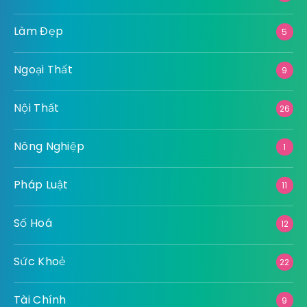
Làm Đẹp
5
Ngoại Thất
9
Nội Thất
26
Nông Nghiệp
1
Pháp Luật
11
Số Hoá
12
Sức Khoẻ
22
Tài Chính
9