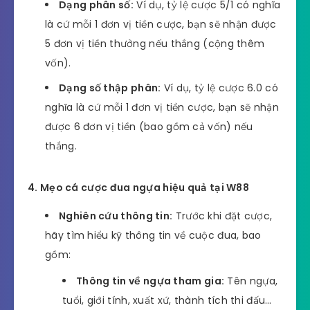
Dạng phân số:
Ví dụ, tỷ lệ cược 5/1 có nghĩa
là cứ mỗi 1 đơn vị tiền cược, bạn sẽ nhận được
5 đơn vị tiền thưởng nếu thắng (cộng thêm
vốn).
Dạng số thập phân:
Ví dụ, tỷ lệ cược 6.0 có
nghĩa là cứ mỗi 1 đơn vị tiền cược, bạn sẽ nhận
được 6 đơn vị tiền (bao gồm cả vốn) nếu
thắng.
4. Mẹo cá cược đua ngựa hiệu quả tại W88
Nghiên cứu thông tin:
Trước khi đặt cược,
hãy tìm hiểu kỹ thông tin về cuộc đua, bao
gồm:
Thông tin về ngựa tham gia:
Tên ngựa,
tuổi, giới tính, xuất xứ, thành tích thi đấu…