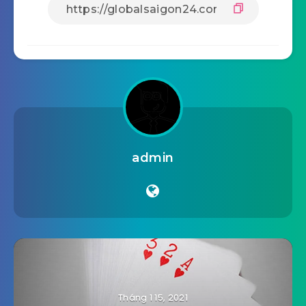
admin
Tháng 1 15, 2021