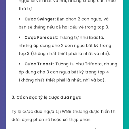
ngựa sẽ về nhất và nhì, nhưng không cần theo
thứ tự.
Cược Swinger:
Bạn chọn 2 con ngựa, và
bạn sẽ thắng nếu cả hai đều về trong top 3.
Cược Forecast:
Tương tự như Exacta,
nhưng áp dụng cho 2 con ngựa bất kỳ trong
top 3 (không nhất thiết phải là nhất và nhì).
Cược Tricast:
Tương tự như Trifecta, nhưng
áp dụng cho 3 con ngựa bất kỳ trong top 4
(không nhất thiết phải là nhất, nhì và ba).
3. Cách đọc tỷ lệ cược đua ngựa
Tỷ lệ cược đua ngựa tại W88 thường được hiển thị
dưới dạng phân số hoặc số thập phân.