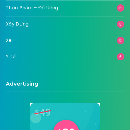
Thực Phẩm – Đồ Uống
6
Xây Dựng
8
Xe
5
Y Tế
6
Advertising