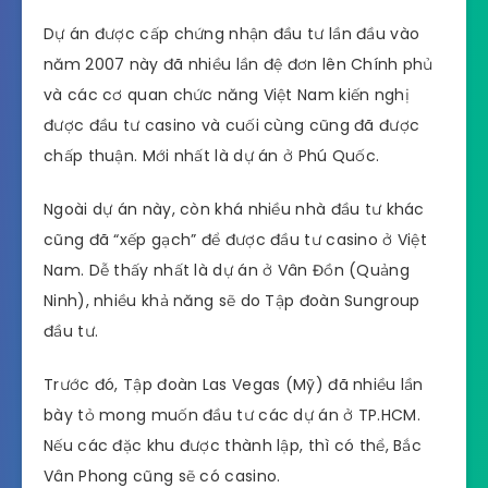
Dự án được cấp chứng nhận đầu tư lần đầu vào
năm 2007 này đã nhiều lần đệ đơn lên Chính phủ
và các cơ quan chức năng Việt Nam kiến nghị
được đầu tư casino và cuối cùng cũng đã được
chấp thuận. Mới nhất là dự án ở Phú Quốc.
Ngoài dự án này, còn khá nhiều nhà đầu tư khác
cũng đã “xếp gạch” để được đầu tư casino ở Việt
Nam. Dễ thấy nhất là dự án ở Vân Đồn (Quảng
Ninh), nhiều khả năng sẽ do Tập đoàn Sungroup
đầu tư.
Trước đó, Tập đoàn Las Vegas (Mỹ) đã nhiều lần
bày tỏ mong muốn đầu tư các dự án ở TP.HCM.
Nếu các đặc khu được thành lập, thì có thể, Bắc
Vân Phong cũng sẽ có casino.