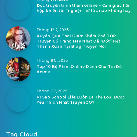
Đọc truyện trinh thám online – Cảm giác hồi
hộp khiến tôi “nghiện” từ lúc nào không hay
Tháng 12 2, 2025
Xuyên Qua Thời Gian: Khám Phá TOP
Truyện Cổ Trang Hay Nhất Đã “Đốt” Hết
Thanh Xuân Tại Blog Truyện Mới
Tháng 9 5, 2025
Top 10 Bộ Phim Online Dành Cho Tín Đồ
Anime
Tháng 7 7, 2025
Vì Sao School Life Luôn Là Thể Loại Được
Yêu Thích Nhất TruyenQQ?
Tag Cloud