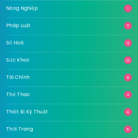
Nông Nghiệp
1
Pháp Luật
11
Số Hoá
12
Sức Khoẻ
22
Tài Chính
9
Thể Thao
3
Thiết Bị Kỹ Thuật
4
Thời Trang
5