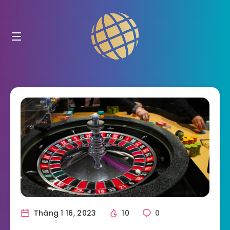
Tháng 1 16, 2023
10
0