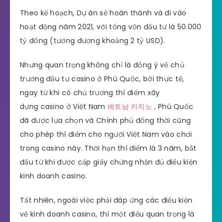
Theo kế hoạch, Dự án sẽ hoàn thành và đi vào
hoạt động năm 2021, với tổng vốn đầu tư là 50.000
tỷ đồng (tương đương khoảng 2 tỷ USD).
Nhưng quan trọng không chỉ là đồng ý về chủ
trương đầu tư casino ở Phú Quốc, bởi thực tế,
ngay từ khi có chủ trương thí điểm xây
dựng casino ở Việt Nam
베트남 카지노
, Phú Quốc
đã được lựa chọn và Chính phủ đồng thời cũng
cho phép thí điểm cho người Việt Nam vào chơi
trong casino này. Thời hạn thí điểm là 3 năm, bắt
đầu từ khi được cấp giấy chứng nhận đủ điều kiện
kinh doanh casino.
Tất nhiên, ngoài việc phải đáp ứng các điều kiện
về kinh doanh casino, thì một điều quan trọng là