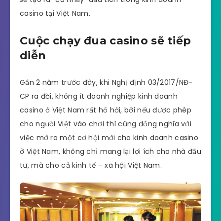
casino tại Việt Nam.
Cuộc chạy đua casino sẽ tiếp
diễn
Gần 2 năm trước đây, khi Nghị định 03/2017/NĐ-
CP ra đời, không ít doanh nghiệp kinh doanh
casino ở Việt Nam rất hồ hởi, bởi nếu được phép
cho người Việt vào chơi thì cũng đồng nghĩa với
việc mở ra một cơ hội mới cho kinh doanh casino
ở Việt Nam, không chỉ mang lại lợi ích cho nhà đầu
tư, mà cho cả kinh tế – xã hội Việt Nam.