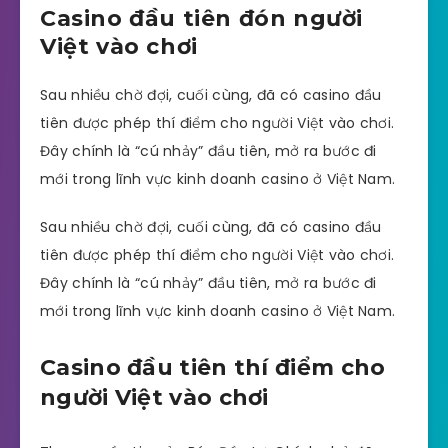
Casino đầu tiên đón người
Việt vào chơi
Sau nhiều chờ đợi, cuối cùng, đã có casino đầu
tiên được phép thí điểm cho người Việt vào chơi.
Đây chính là “cú nhảy” đầu tiên, mở ra bước đi
mới trong lĩnh vực kinh doanh casino ở Việt Nam.
Sau nhiều chờ đợi, cuối cùng, đã có casino đầu
tiên được phép thí điểm cho người Việt vào chơi.
Đây chính là “cú nhảy” đầu tiên, mở ra bước đi
mới trong lĩnh vực kinh doanh casino ở Việt Nam.
Casino đầu tiên thí điểm cho
người Việt vào chơi