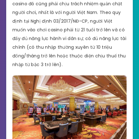
casino đó cũng phải chịu trách nhiệm quản chặt
người chơi, nhất là với người Việt Nam. Theo quy
định tại Nghị định 03/2017/NĐ-CP, người Việt
muốn vào chơi casino phải từ 21 tuổi trở lên và có
đầy đủ năng lực hành vi dân sự; có đủ năng lực tài
chính (có thu nhập thường xuyên từ 10 triệu
đồng/tháng trở lên hoặc thuộc diện chịu thuế thu
nhập từ bậc 3 trở lên).