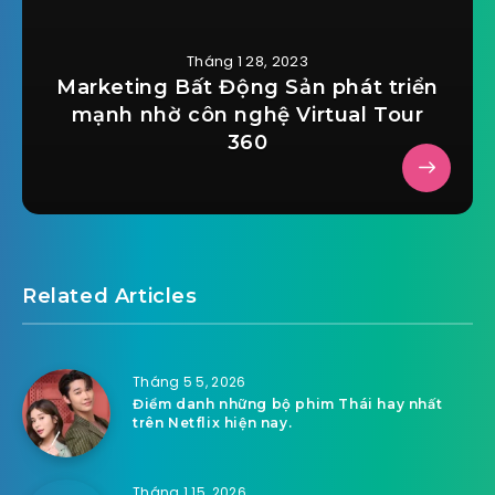
Tháng 1 28, 2023
Marketing Bất Động Sản phát triển
mạnh nhờ côn nghệ Virtual Tour
360
Related Articles
Tháng 5 5, 2026
Điểm danh những bộ phim Thái hay nhất
trên Netflix hiện nay.
Tháng 1 15, 2026