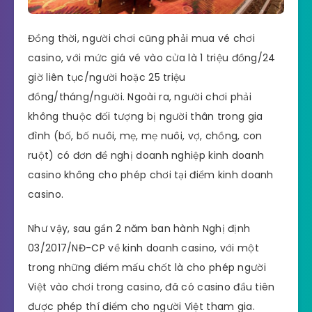
Đồng thời, người chơi cũng phải mua vé chơi
casino, với mức giá vé vào cửa là 1 triệu đồng/24
giờ liên tục/người hoặc 25 triệu
đồng/tháng/người. Ngoài ra, người chơi phải
không thuộc đối tượng bị người thân trong gia
đình (bố, bố nuôi, mẹ, mẹ nuôi, vợ, chồng, con
ruột) có đơn đề nghị doanh nghiệp kinh doanh
casino không cho phép chơi tại điểm kinh doanh
casino.
Như vậy, sau gần 2 năm ban hành Nghị định
03/2017/NĐ-CP về kinh doanh casino, với một
trong những điểm mấu chốt là cho phép người
Việt vào chơi trong casino, đã có casino đầu tiên
được phép thí điểm cho người Việt tham gia.