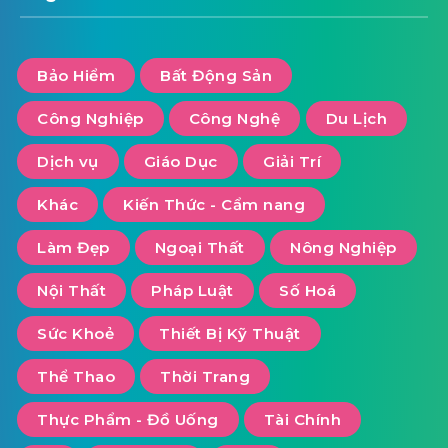
Bảo Hiểm
Bất Động Sản
Công Nghiệp
Công Nghệ
Du Lịch
Dịch vụ
Giáo Dục
Giải Trí
Khác
Kiến Thức - Cẩm nang
Làm Đẹp
Ngoại Thất
Nông Nghiệp
Nội Thất
Pháp Luật
Số Hoá
Sức Khoẻ
Thiết Bị Kỹ Thuật
Thể Thao
Thời Trang
Thực Phẩm - Đồ Uống
Tài Chính