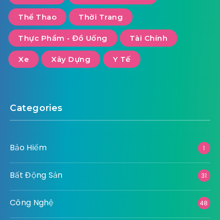
Thể Thao
Thời Trang
Thực Phẩm - Đồ Uống
Tài Chính
Xe
Xây Dựng
Y Tế
Categories
Bảo Hiểm
1
Bất Động Sản
31
Công Nghệ
48