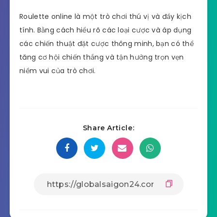
Roulette online là một trò chơi thú vị và đầy kịch
tính. Bằng cách hiểu rõ các loại cược và áp dụng
các chiến thuật đặt cược thông minh, bạn có thể
tăng cơ hội chiến thắng và tận hưởng trọn vẹn
niềm vui của trò chơi.
Share Article: