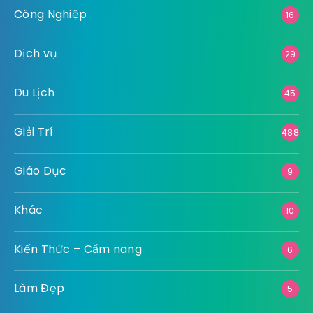
Công Nghiệp
16
Dịch vụ
29
Du Lịch
45
Giải Trí
488
Giáo Dục
9
Khác
10
Kiến Thức – Cẩm nang
6
Làm Đẹp
5