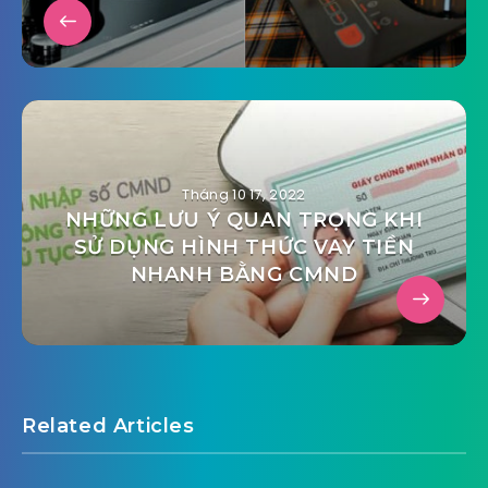
Tháng 10 17, 2022
NHỮNG LƯU Ý QUAN TRỌNG KHI
SỬ DỤNG HÌNH THỨC VAY TIỀN
NHANH BẰNG CMND
Related Articles