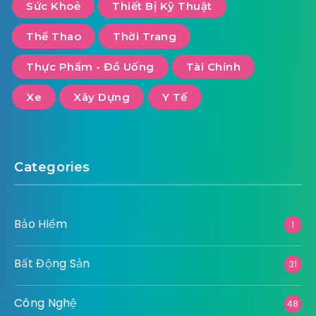
Sức Khoẻ
Thiết Bị Kỹ Thuật
Thể Thao
Thời Trang
Thực Phẩm - Đồ Uống
Tài Chính
Xe
Xây Dựng
Y Tế
Categories
Bảo Hiểm
1
Bất Động Sản
31
Công Nghệ
48