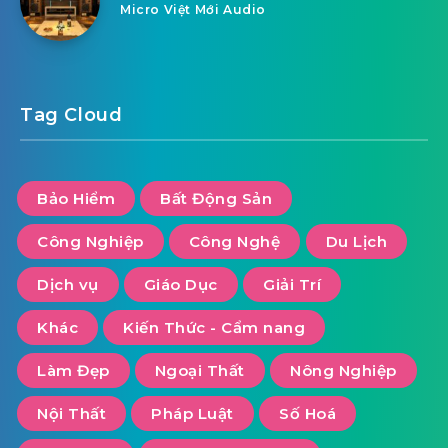
Micro Việt Mới Audio
Tag Cloud
Bảo Hiểm
Bất Động Sản
Công Nghiệp
Công Nghệ
Du Lịch
Dịch vụ
Giáo Dục
Giải Trí
Khác
Kiến Thức - Cẩm nang
Làm Đẹp
Ngoại Thất
Nông Nghiệp
Nội Thất
Pháp Luật
Số Hoá