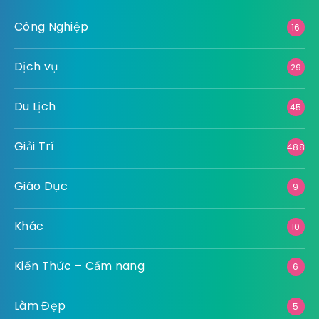
Công Nghiệp
16
Dịch vụ
29
Du Lịch
45
Giải Trí
488
Giáo Dục
9
Khác
10
Kiến Thức – Cẩm nang
6
Làm Đẹp
5