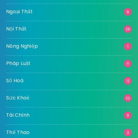
Ngoại Thất
9
Nội Thất
26
Nông Nghiệp
1
Pháp Luật
11
Số Hoá
12
Sức Khoẻ
22
Tài Chính
9
Thể Thao
3