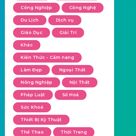
Công Nghiệp
Công Nghệ
Du Lịch
Dịch vụ
Giáo Dục
Giải Trí
Khác
Kiến Thức - Cẩm nang
Làm Đẹp
Ngoại Thất
Nông Nghiệp
Nội Thất
Pháp Luật
Số Hoá
Sức Khoẻ
Thiết Bị Kỹ Thuật
Thể Thao
Thời Trang