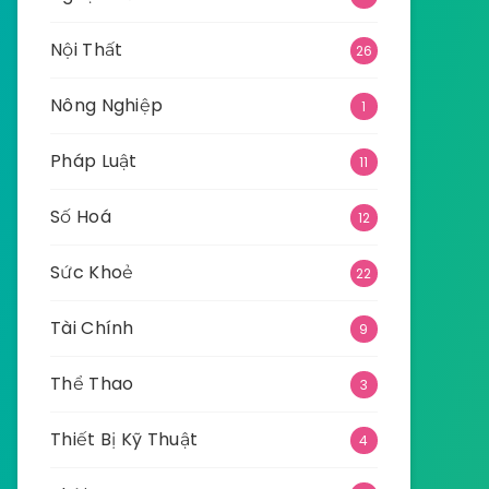
Nội Thất
26
Nông Nghiệp
1
Pháp Luật
11
Số Hoá
12
Sức Khoẻ
22
Tài Chính
9
Thể Thao
3
Thiết Bị Kỹ Thuật
4