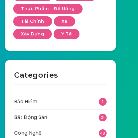
Thực Phẩm - Đồ Uống
Tài Chính
Xe
Xây Dựng
Y Tế
Categories
Bảo Hiểm
1
Bất Động Sản
31
Công Nghệ
48