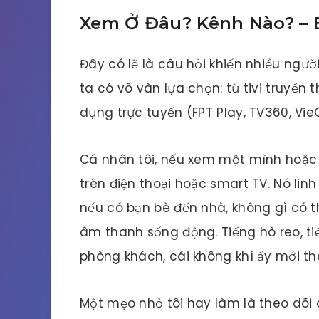
Xem Ở Đâu? Kênh Nào? – 
Đây có lẽ là câu hỏi khiến nhiều ngườ
ta có vô vàn lựa chọn: từ tivi truyền
dụng trực tuyến (FPT Play, TV360, Vi
Cá nhân tôi, nếu xem một mình hoặc v
trên điện thoại hoặc smart TV. Nó lin
nếu có bạn bè đến nhà, không gì có th
âm thanh sống động. Tiếng hò reo, t
phòng khách, cái không khí ấy mới th
Một mẹo nhỏ tôi hay làm là theo dõi