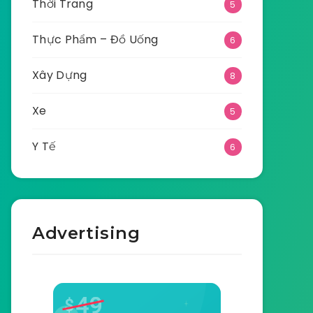
Thời Trang
5
Thực Phẩm – Đồ Uống
6
Xây Dựng
8
Xe
5
Y Tế
6
Advertising