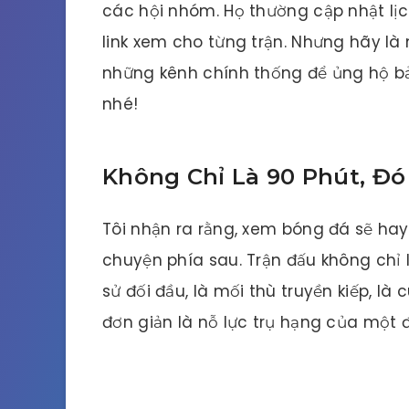
các hội nhóm. Họ thường cập nhật lịc
link xem cho từng trận. Nhưng hãy l
những kênh chính thống để ủng hộ bả
nhé!
Không Chỉ Là 90 Phút, Đó
Tôi nhận ra rằng, xem bóng đá sẽ hay
chuyện phía sau. Trận đấu không chỉ l
sử đối đầu, là mối thù truyền kiếp, là
đơn giản là nỗ lực trụ hạng của một 