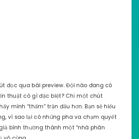
hút đọc qua bài preview. Đội nào đang có
ến thuật có gì đặc biệt? Chỉ một chút
thấy mình “thấm” trận đấu hơn. Bạn sẽ hiểu
ng, vì sao lại có những pha va chạm quyết
n giả bình thường thành một “nhà phân
ị vô cùng.