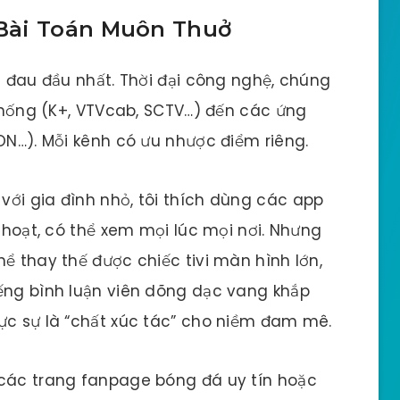
Bài Toán Muôn Thuở
i đau đầu nhất. Thời đại công nghệ, chúng
 thống (K+, VTVcab, SCTV…) đến các ứng
eON…). Mỗi kênh có ưu nhược điểm riêng.
ới gia đình nhỏ, tôi thích dùng các app
h hoạt, có thể xem mọi lúc mọi nơi. Nhưng
ể thay thế được chiếc tivi màn hình lớn,
iếng bình luận viên dõng dạc vang khắp
ực sự là “chất xúc tác” cho niềm đam mê.
 các trang fanpage bóng đá uy tín hoặc