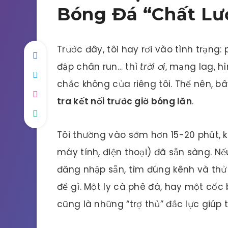
Bóng Đá “Chất Lư
Trước đây, tôi hay rơi vào tình trạng
đập chân run… thì
trời ơi
, mạng lag, h
chắc không của riêng tôi. Thế nên, bâ
tra kết nối trước giờ bóng lăn
.
Tôi thường vào sớm hơn 15-20 phút, ki
máy tính, điện thoại) đã sẵn sàng. Nế
đăng nhập sẵn, tìm đúng kênh và th
đề gì. Một ly cà phê đá, hay một cốc 
cũng là những “trợ thủ” đắc lực giúp t