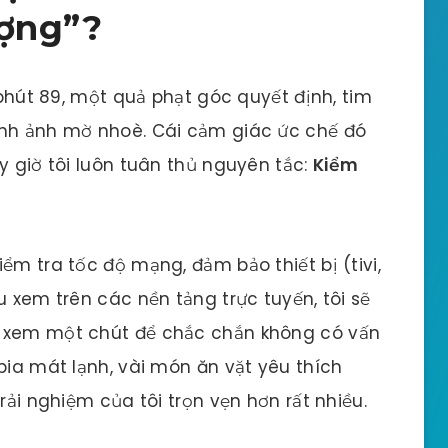
ợng”?
: phút 89, một quả phạt góc quyết định, tim
ình ảnh mờ nhoè. Cái cảm giác ức chế đó
y giờ tôi luôn tuân thủ nguyên tắc:
Kiểm
ểm tra tốc độ mạng, đảm bảo thiết bị (tivi,
u xem trên các nền tảng trực tuyến, tôi sẽ
ử xem một chút để chắc chắn không có vấn
bia mát lạnh, vài món ăn vặt yêu thích
rải nghiệm của tôi trọn vẹn hơn rất nhiều.