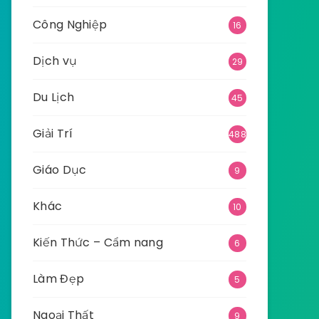
Công Nghiệp
16
Dịch vụ
29
Du Lịch
45
Giải Trí
488
Giáo Dục
9
Khác
10
Kiến Thức – Cẩm nang
6
Làm Đẹp
5
Ngoại Thất
9