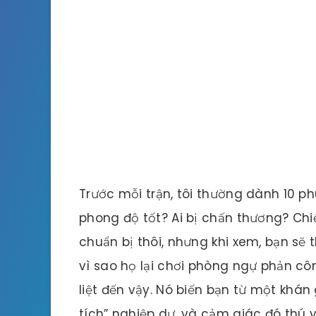
Trước mỗi trận, tôi thường dành 10 p
phong độ tốt? Ai bị chấn thương? Chi
chuẩn bị thôi, nhưng khi xem, bạn sẽ 
vì sao họ lại chơi phòng ngự phản cô
liệt đến vậy. Nó biến bạn từ một khá
tích” nghiệp dư, và cảm giác đó thú v