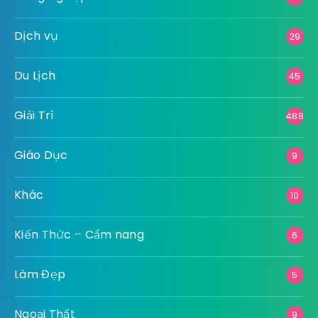
Dịch vụ
29
Du Lịch
45
Giải Trí
488
Giáo Dục
9
Khác
10
Kiến Thức – Cẩm nang
6
Làm Đẹp
5
Ngoại Thất
9