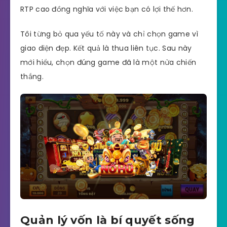
RTP cao đồng nghĩa với việc bạn có lợi thế hơn.
Tôi từng bỏ qua yếu tố này và chỉ chọn game vì
giao diện đẹp. Kết quả là thua liên tục. Sau này
mới hiểu, chọn đúng game đã là một nửa chiến
thắng.
Quản lý vốn là bí quyết sống