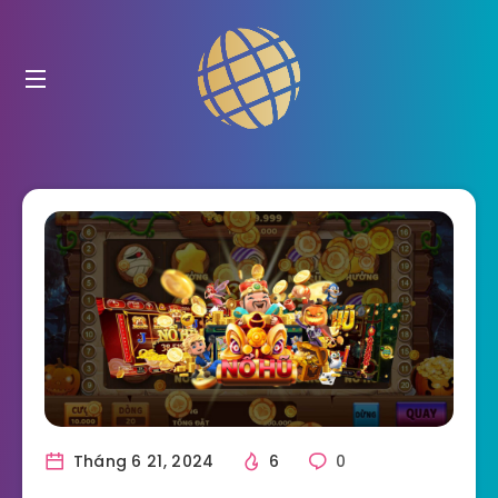
Tháng 6 21, 2024
6
0