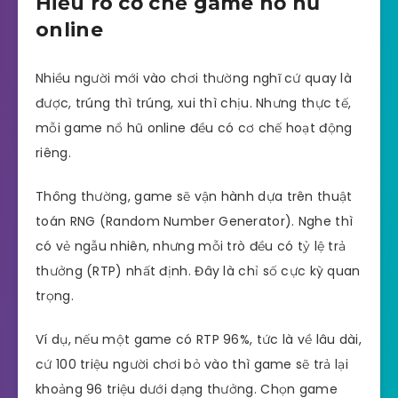
Hiểu rõ cơ chế game nổ hũ
online
Nhiều người mới vào chơi thường nghĩ cứ quay là
được, trúng thì trúng, xui thì chịu. Nhưng thực tế,
mỗi game nổ hũ online đều có cơ chế hoạt động
riêng.
Thông thường, game sẽ vận hành dựa trên thuật
toán RNG (Random Number Generator). Nghe thì
có vẻ ngẫu nhiên, nhưng mỗi trò đều có tỷ lệ trả
thưởng (RTP) nhất định. Đây là chỉ số cực kỳ quan
trọng.
Ví dụ, nếu một game có RTP 96%, tức là về lâu dài,
cứ 100 triệu người chơi bỏ vào thì game sẽ trả lại
khoảng 96 triệu dưới dạng thưởng. Chọn game