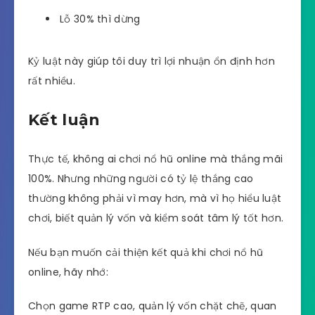
Lỗ 30% thì dừng
Kỷ luật này giúp tôi duy trì lợi nhuận ổn định hơn
rất nhiều.
Kết luận
Thực tế, không ai chơi nổ hũ online mà thắng mãi
100%. Nhưng những người có tỷ lệ thắng cao
thường không phải vì may hơn, mà vì họ hiểu luật
chơi, biết quản lý vốn và kiểm soát tâm lý tốt hơn.
Nếu bạn muốn cải thiện kết quả khi chơi nổ hũ
online, hãy nhớ:
Chọn game RTP cao, quản lý vốn chặt chẽ, quan