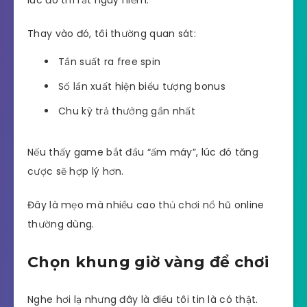
lúc đó thì rất nguy hiểm.
Thay vào đó, tôi thường quan sát:
Tần suất ra free spin
Số lần xuất hiện biểu tượng bonus
Chu kỳ trả thưởng gần nhất
Nếu thấy game bắt đầu “ấm máy”, lúc đó tăng
cược sẽ hợp lý hơn.
Đây là mẹo mà nhiều cao thủ chơi nổ hũ online
thường dùng.
Chọn khung giờ vàng để chơi
Nghe hơi lạ nhưng đây là điều tôi tin là có thật.