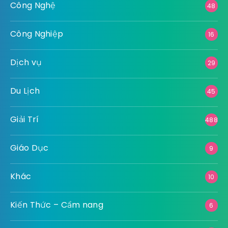
Công Nghệ
48
Công Nghiệp
16
Dịch vụ
29
Du Lịch
45
Giải Trí
488
Giáo Dục
9
Khác
10
Kiến Thức – Cẩm nang
6