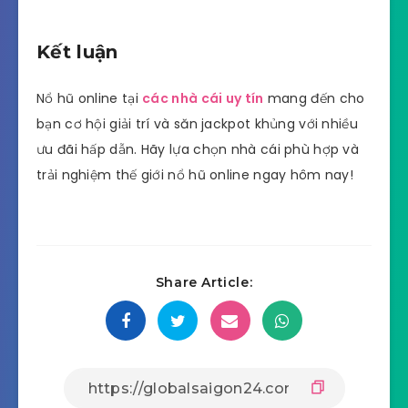
Kết luận
Nổ hũ online tại
các nhà cái uy tín
mang đến cho
bạn cơ hội giải trí và săn jackpot khủng với nhiều
ưu đãi hấp dẫn. Hãy lựa chọn nhà cái phù hợp và
trải nghiệm thế giới nổ hũ online ngay hôm nay!
Share Article: