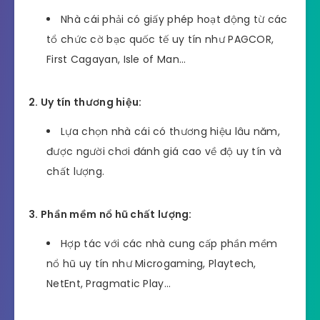
Nhà cái phải có giấy phép hoạt động từ các
tổ chức cờ bạc quốc tế uy tín như PAGCOR,
First Cagayan, Isle of Man…
2. Uy tín thương hiệu:
Lựa chọn nhà cái có thương hiệu lâu năm,
được người chơi đánh giá cao về độ uy tín và
chất lượng.
3. Phần mềm nổ hũ chất lượng:
Hợp tác với các nhà cung cấp phần mềm
nổ hũ uy tín như Microgaming, Playtech,
NetEnt, Pragmatic Play…