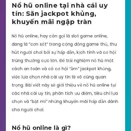
Nổ hũ online tại nhà cái uy
tín: Săn jackpot khủng,
khuyến mãi ngập tràn
Nổ hũ online, hay còn gọi là slot game online,
đang là “cơn sốt” trong cộng đồng game thủ, thu
hút người chơi bởi sự hấp dẫn, kịch tính và cơ hội
trúng thưởng cực lớn. Để trải nghiệm nổ hũ một
cách an toàn và có cơ hội “ẵm” jackpot khủng,
việc lựa chọn nhà cái uy tín là vô cùng quan
trọng. Bài viết này sẽ giới thiệu về nổ hũ online tại
các nhà cái uy tín, phân tích ưu điểm, tiêu chí lựa
chọn và “bật mí” những khuyến mãi hấp dẫn dành
cho người chơi.
Nổ hũ online là gì?