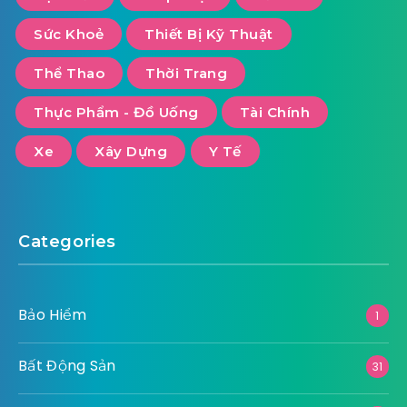
Sức Khoẻ
Thiết Bị Kỹ Thuật
Thể Thao
Thời Trang
Thực Phẩm - Đồ Uống
Tài Chính
Xe
Xây Dựng
Y Tế
Categories
Bảo Hiểm
1
Bất Động Sản
31