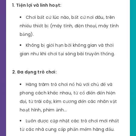
1. Tiện lợi và linh hoạt:
Chơi bất cứ lúc nào, bất cứ nơi đâu, trên
nhiều thiết bị (máy tính, điện thoại, máy tính
bảng).
Không bị giới hạn bởi không gian và thời
gian như khi chơi tại sòng bài truyền thống.
2. Đa dạng trò chơi:
Hàng trăm trò chơi nổ hũ với chủ đề và
phong cách khác nhau, từ cổ điển đến hiện
đại, từ trái cây, kim cương đến các nhân vật
hoạt hình, phim ảnh…
Luôn được cập nhật các trò chơi mới nhất
từ các nhà cung cấp phần mềm hàng đầu.