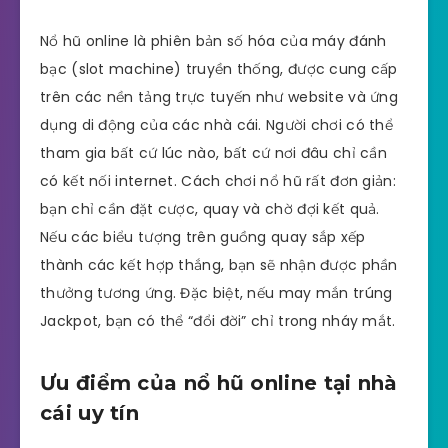
Nổ hũ online là phiên bản số hóa của máy đánh
bạc (slot machine) truyền thống, được cung cấp
trên các nền tảng trực tuyến như website và ứng
dụng di động của các nhà cái. Người chơi có thể
tham gia bất cứ lúc nào, bất cứ nơi đâu chỉ cần
có kết nối internet. Cách chơi nổ hũ rất đơn giản:
bạn chỉ cần đặt cược, quay và chờ đợi kết quả.
Nếu các biểu tượng trên guồng quay sắp xếp
thành các kết hợp thắng, bạn sẽ nhận được phần
thưởng tương ứng. Đặc biệt, nếu may mắn trúng
Jackpot, bạn có thể “đổi đời” chỉ trong nháy mắt.
Ưu điểm của nổ hũ online tại nhà
cái uy tín