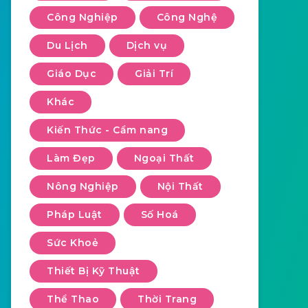
Công Nghiệp
Công Nghệ
Du Lịch
Dịch vụ
Giáo Dục
Giải Trí
Khác
Kiến Thức - Cẩm nang
Làm Đẹp
Ngoại Thất
Nông Nghiệp
Nội Thất
Pháp Luật
Số Hoá
Sức Khoẻ
Thiết Bị Kỹ Thuật
Thể Thao
Thời Trang