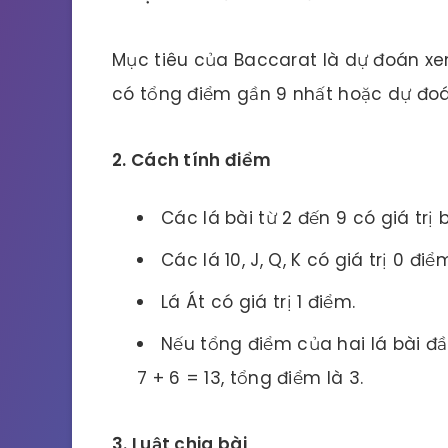
Mục tiêu của Baccarat là dự đoán xe
có tổng điểm gần 9 nhất hoặc dự đoá
2. Cách tính điểm
Các lá bài từ 2 đến 9 có giá trị 
Các lá 10, J, Q, K có giá trị 0 điể
Lá Át có giá trị 1 điểm.
Nếu tổng điểm của hai lá bài đầu
7 + 6 = 13, tổng điểm là 3.
3. Luật chia bài