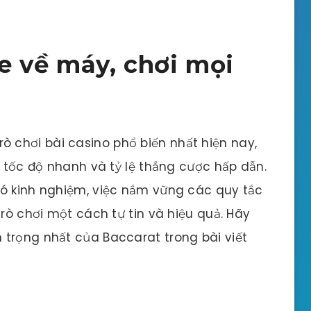
e về máy, chơi mọi
ò chơi bài casino phổ biến nhất hiện nay,
, tốc độ nhanh và tỷ lệ thắng cược hấp dẫn.
có kinh nghiệm, việc nắm vững các quy tắc
trò chơi một cách tự tin và hiệu quả. Hãy
 trọng nhất của Baccarat trong bài viết