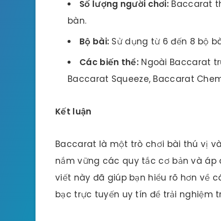
Số lượng người chơi:
Baccarat th
bàn.
Bộ bài:
Sử dụng từ 6 đến 8 bộ bài
Các biến thể:
Ngoài Baccarat tr
Baccarat Squeeze, Baccarat Chem
Kết luận
Baccarat là một trò chơi bài thú vị 
nắm vững các quy tắc cơ bản và áp d
viết này đã giúp bạn hiểu rõ hơn về 
bạc trực tuyến uy tín để trải nghiệm