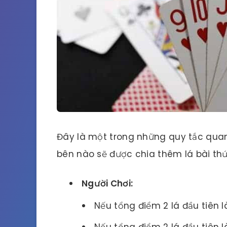
Đây là một trong những quy tắc quan
bên nào sẽ được chia thêm lá bài thứ
Người Chơi:
Nếu tổng điểm 2 lá đầu tiên là