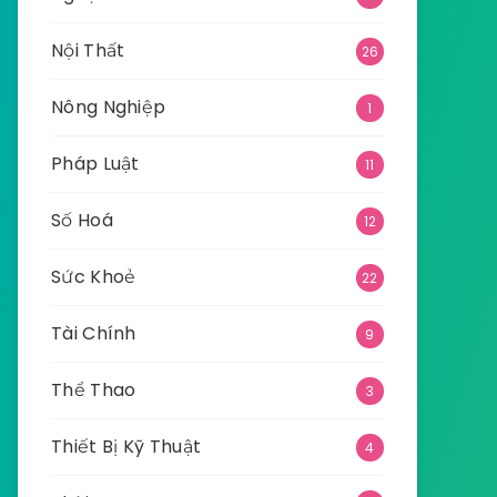
Nội Thất
26
Nông Nghiệp
1
Pháp Luật
11
Số Hoá
12
Sức Khoẻ
22
Tài Chính
9
Thể Thao
3
Thiết Bị Kỹ Thuật
4