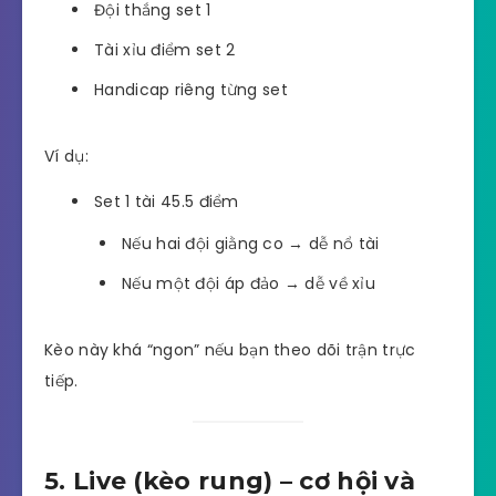
Đội thắng set 1
Tài xỉu điểm set 2
Handicap riêng từng set
Ví dụ:
Set 1 tài 45.5 điểm
Nếu hai đội giằng co → dễ nổ tài
Nếu một đội áp đảo → dễ về xỉu
Kèo này khá “ngon” nếu bạn theo dõi trận trực
tiếp.
5. Live (kèo rung) – cơ hội và