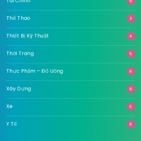
Tài Chính
9
Thể Thao
3
Thiết Bị Kỹ Thuật
4
Thời Trang
5
Thực Phẩm – Đồ Uống
6
Xây Dựng
8
Xe
5
Y Tế
6