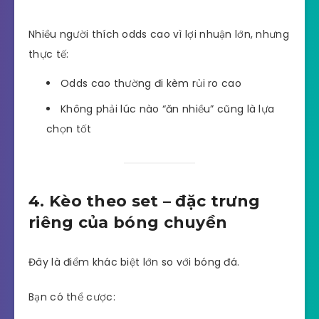
Nhiều người thích odds cao vì lợi nhuận lớn, nhưng
thực tế:
Odds cao thường đi kèm rủi ro cao
Không phải lúc nào “ăn nhiều” cũng là lựa
chọn tốt
4. Kèo theo set – đặc trưng
riêng của bóng chuyền
Đây là điểm khác biệt lớn so với bóng đá.
Bạn có thể cược: