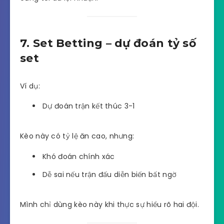
7. Set Betting – dự đoán tỷ số
set
Ví dụ:
Dự đoán trận kết thúc 3-1
Kèo này có tỷ lệ ăn cao, nhưng:
Khó đoán chính xác
Dễ sai nếu trận đấu diễn biến bất ngờ
Mình chỉ dùng kèo này khi thực sự hiểu rõ hai đội.