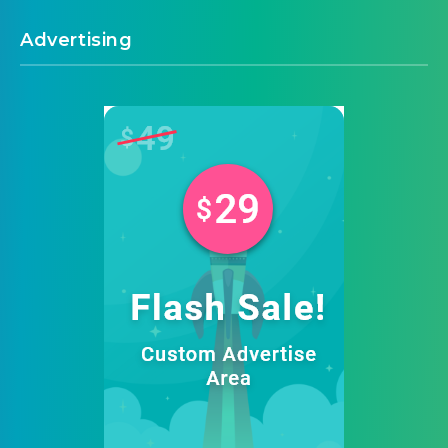
Advertising