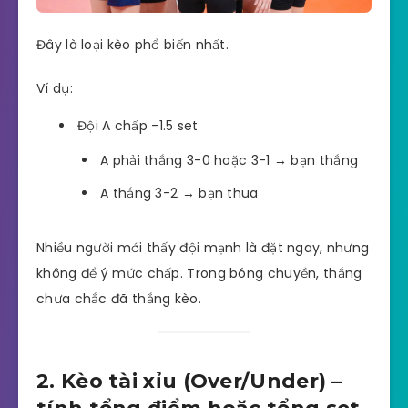
Đây là loại kèo phổ biến nhất.
Ví dụ:
Đội A chấp -1.5 set
A phải thắng 3-0 hoặc 3-1 → bạn thắng
A thắng 3-2 → bạn thua
Nhiều người mới thấy đội mạnh là đặt ngay, nhưng
không để ý mức chấp. Trong bóng chuyền, thắng
chưa chắc đã thắng kèo.
2. Kèo tài xỉu (Over/Under) –