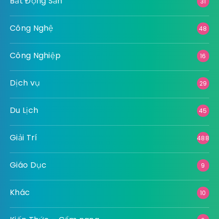
Bất Động Sản
31
Công Nghệ
48
Công Nghiệp
16
Dịch vụ
29
Du Lịch
45
Giải Trí
488
Giáo Dục
9
Khác
10