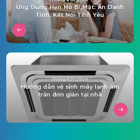
Ứng Dụng Hẹn Hò Bí Mật: Ẩn Danh
Tính, Kết Nối Tình Yêu
Tháng 4 27, 2024
Hướng dẫn vệ sinh máy lạnh âm
trần đơn giản tại nhà