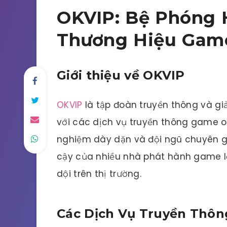
OKVIP: Bệ Phóng 
Thương Hiệu Game
Giới thiệu về OKVIP
OKVIP
là tập đoàn truyền thông và giả
với các dịch vụ truyền thông game on
nghiệm dày dặn và đội ngũ chuyên gia
cậy của nhiều nhà phát hành game l
dội trên thị trường.
Các Dịch Vụ Truyền Thôn