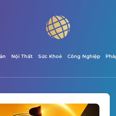
ản
Nội Thất
Sức Khoẻ
Công Nghiệp
Phá