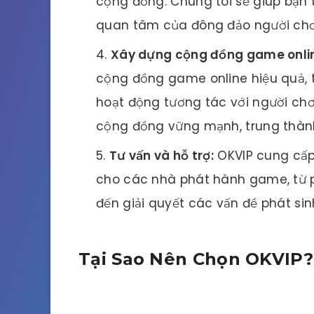
cộng đồng. Chúng tôi sẽ giúp bạn 
quan tâm của đông đảo người chơi
Xây dựng cộng đồng game onli
cộng đồng game online hiệu quả, 
hoạt động tương tác với người chơ
cộng đồng vững mạnh, trung thàn
Tư vấn và hỗ trợ:
OKVIP cung cấp 
cho các nhà phát hành game, từ ph
đến giải quyết các vấn đề phát si
Tại Sao Nên Chọn OKVIP?