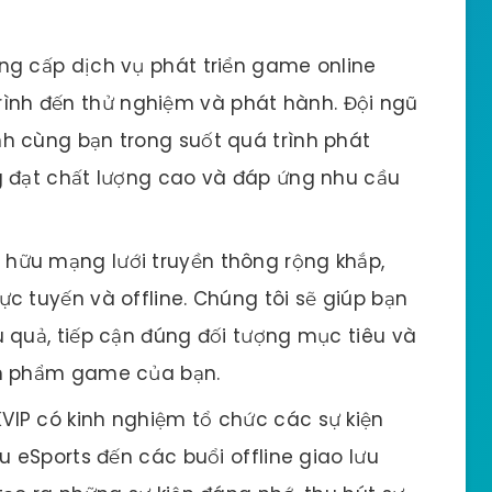
g cấp dịch vụ phát triển game online
p trình đến thử nghiệm và phát hành. Đội ngũ
h cùng bạn trong suốt quá trình phát
g đạt chất lượng cao và đáp ứng nhu cầu
 hữu mạng lưới truyền thông rộng khắp,
c tuyến và offline. Chúng tôi sẽ giúp bạn
 quả, tiếp cận đúng đối tượng mục tiêu và
ản phẩm game của bạn.
VIP có kinh nghiệm tổ chức các sự kiện
u eSports đến các buổi offline giao lưu