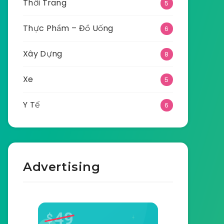
Thời Trang
5
Thực Phẩm – Đồ Uống
6
Xây Dựng
8
Xe
5
Y Tế
6
Advertising