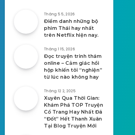
Tháng 5 5, 2026
Điểm danh những bộ
phim Thái hay nhất
trên Netflix hiện nay.
Tháng 1 15, 2026
Đọc truyện trinh thám
online – Cảm giác hồi
hộp khiến tôi “nghiện”
từ lúc nào không hay
Tháng 12 2, 2025
Xuyên Qua Thời Gian:
Khám Phá TOP Truyện
Cổ Trang Hay Nhất Đã
“Đốt” Hết Thanh Xuân
Tại Blog Truyện Mới