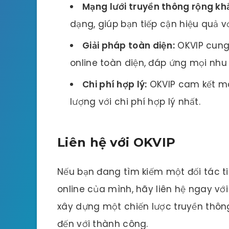
Mạng lưới truyền thông rộng kh
dạng, giúp bạn tiếp cận hiệu quả v
Giải pháp toàn diện:
OKVIP cung
online toàn diện, đáp ứng mọi nhu
Chi phí hợp lý:
OKVIP cam kết ma
lượng với chi phí hợp lý nhất.
Liên hệ với OKVIP
Nếu bạn đang tìm kiếm một đối tác t
online của mình, hãy liên hệ ngay với
xây dựng một chiến lược truyền thô
đến với thành công.