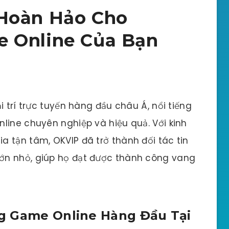
Hoàn Hảo Cho
 Online Của Bạn
i trí trực tuyến hàng đầu châu Á, nổi tiếng
line chuyên nghiệp và hiệu quả. Với kinh
 tận tâm, OKVIP đã trở thành đối tác tin
ớn nhỏ, giúp họ đạt được thành công vang
g Game Online Hàng Đầu Tại