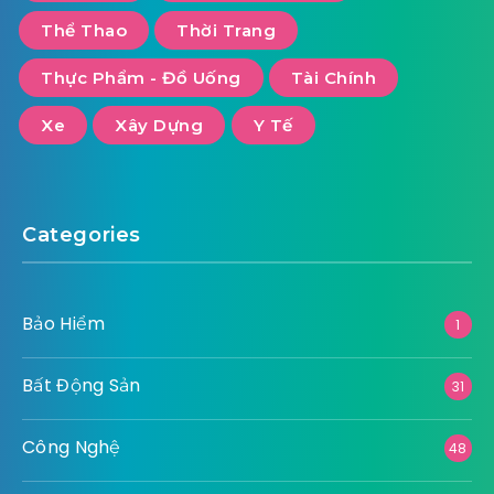
Thể Thao
Thời Trang
Thực Phẩm - Đồ Uống
Tài Chính
Xe
Xây Dựng
Y Tế
Categories
Bảo Hiểm
1
Bất Động Sản
31
Công Nghệ
48