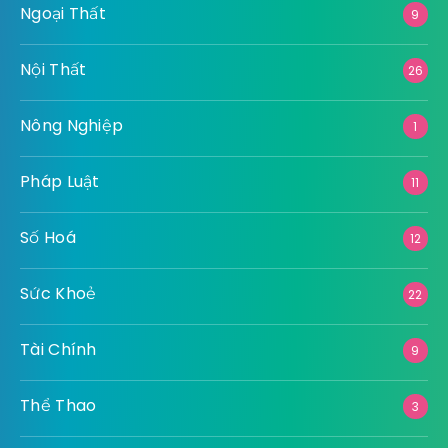
Ngoại Thất
9
Nội Thất
26
Nông Nghiệp
1
Pháp Luật
11
Số Hoá
12
Sức Khoẻ
22
Tài Chính
9
Thể Thao
3