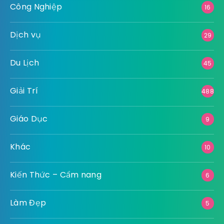
Công Nghiệp
16
Dịch vụ
29
Du Lịch
45
Giải Trí
488
Giáo Dục
9
Khác
10
Kiến Thức – Cẩm nang
6
Làm Đẹp
5