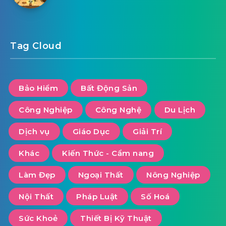
Tag Cloud
Bảo Hiểm
Bất Động Sản
Công Nghiệp
Công Nghệ
Du Lịch
Dịch vụ
Giáo Dục
Giải Trí
Khác
Kiến Thức - Cẩm nang
Làm Đẹp
Ngoại Thất
Nông Nghiệp
Nội Thất
Pháp Luật
Số Hoá
Sức Khoẻ
Thiết Bị Kỹ Thuật