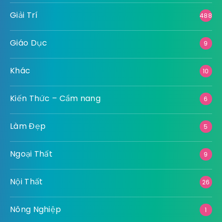
Giải Trí
488
Giáo Dục
9
Khác
10
Kiến Thức – Cẩm nang
6
Làm Đẹp
5
Ngoại Thất
9
Nội Thất
26
Nông Nghiệp
1