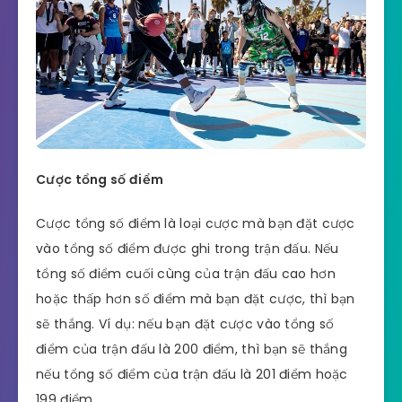
Cược tổng số điểm
Cược tổng số điểm là loại cược mà bạn đặt cược
vào tổng số điểm được ghi trong trận đấu. Nếu
tổng số điểm cuối cùng của trận đấu cao hơn
hoặc thấp hơn số điểm mà bạn đặt cược, thì bạn
sẽ thắng. Ví dụ: nếu bạn đặt cược vào tổng số
điểm của trận đấu là 200 điểm, thì bạn sẽ thắng
nếu tổng số điểm của trận đấu là 201 điểm hoặc
199 điểm.