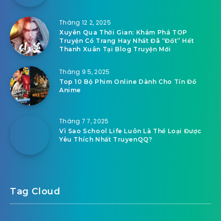
Tháng 12 2, 2025
Xuyên Qua Thời Gian: Khám Phá TOP
Truyện Cổ Trang Hay Nhất Đã “Đốt” Hết
Thanh Xuân Tại Blog Truyện Mới
Tháng 9 5, 2025
Top 10 Bộ Phim Online Dành Cho Tín Đồ
Anime
Tháng 7 7, 2025
Vì Sao School Life Luôn Là Thể Loại Được
Yêu Thích Nhất TruyenQQ?
Tag Cloud