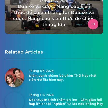
Tháng 12 27, 2020
Đua xe và cược: Nâng cao kiến
thức để chiến thắng lớnĐua xe và
cược: Nâng cao kiến thức để chiến
thắng lớn
Related Articles
Tháng 5 5, 2026
Điểm danh những bộ phim Thái hay nhất
trên Netflix hiện nay.
Tháng 1 15, 2026
Đọc truyện trinh thám online – Cảm giác hồi
hộp khiến tôi “nghiện” từ lúc nào không hay