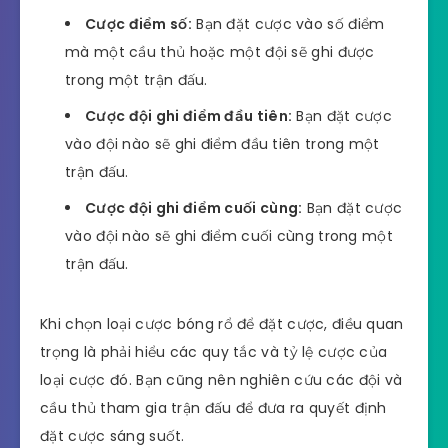
Cược điểm số:
Bạn đặt cược vào số điểm
mà một cầu thủ hoặc một đội sẽ ghi được
trong một trận đấu.
Cược đội ghi điểm đầu tiên:
Bạn đặt cược
vào đội nào sẽ ghi điểm đầu tiên trong một
trận đấu.
Cược đội ghi điểm cuối cùng:
Bạn đặt cược
vào đội nào sẽ ghi điểm cuối cùng trong một
trận đấu.
Khi chọn loại cược bóng rổ để đặt cược, điều quan
trọng là phải hiểu các quy tắc và tỷ lệ cược của
loại cược đó. Bạn cũng nên nghiên cứu các đội và
cầu thủ tham gia trận đấu để đưa ra quyết định
đặt cược sáng suốt.