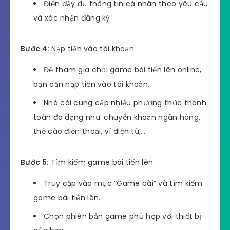
Điền đầy đủ thông tin cá nhân theo yêu cầu
và xác nhận đăng ký.
Bước 4:
Nạp tiền vào tài khoản
Để tham gia chơi game bài tiến lên online,
bạn cần nạp tiền vào tài khoản.
Nhà cái cung cấp nhiều phương thức thanh
toán đa dạng như: chuyển khoản ngân hàng,
thẻ cào điện thoại, ví điện tử,…
Bước 5:
Tìm kiếm game bài tiến lên
Truy cập vào mục “Game bài” và tìm kiếm
game bài tiến lên.
Chọn phiên bản game phù hợp với thiết bị