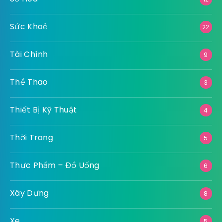
Sức Khoẻ
22
Tài Chính
9
Thể Thao
3
Thiết Bị Kỹ Thuật
4
Thời Trang
5
Thực Phẩm – Đồ Uống
6
Xây Dựng
8
Xe
5