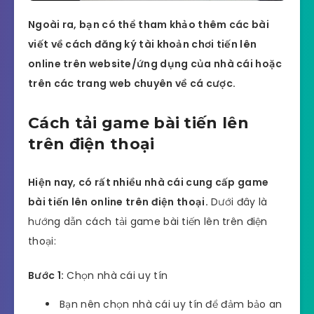
Ngoài ra, bạn có thể tham khảo thêm các bài
viết về cách đăng ký tài khoản chơi tiến lên
online trên website/ứng dụng của nhà cái hoặc
trên các trang web chuyên về cá cược.
Cách tải game bài tiến lên
trên điện thoại
Hiện nay, có rất nhiều nhà cái cung cấp game
bài tiến lên online trên điện thoại.
Dưới đây là
hướng dẫn cách tải game bài tiến lên trên điện
thoại:
Bước 1:
Chọn nhà cái uy tín
Bạn nên chọn nhà cái uy tín để đảm bảo an