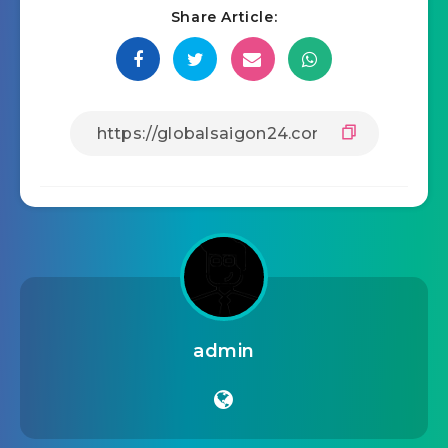
Share Article:
admin