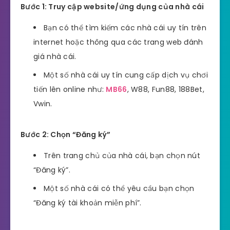
Bước 1: Truy cập website/ứng dụng của nhà cái
Bạn có thể tìm kiếm các nhà cái uy tín trên
internet hoặc thông qua các trang web đánh
giá nhà cái.
Một số nhà cái uy tín cung cấp dịch vụ chơi
tiến lên online như:
MB66
, W88, Fun88, 188Bet,
Vwin.
Bước 2: Chọn “Đăng ký”
Trên trang chủ của nhà cái, bạn chọn nút
“Đăng ký”.
Một số nhà cái có thể yêu cầu bạn chọn
“Đăng ký tài khoản miễn phí”.