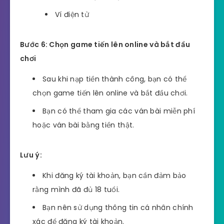
Ví điện tử
Bước 6: Chọn game tiến lên online và bắt đầu
chơi
Sau khi nạp tiền thành công, bạn có thể
chọn game tiến lên online và bắt đầu chơi.
Bạn có thể tham gia các ván bài miễn phí
hoặc ván bài bằng tiền thật.
Lưu ý:
Khi đăng ký tài khoản, bạn cần đảm bảo
rằng mình đã đủ 18 tuổi.
Bạn nên sử dụng thông tin cá nhân chính
xác để đăng ký tài khoản.