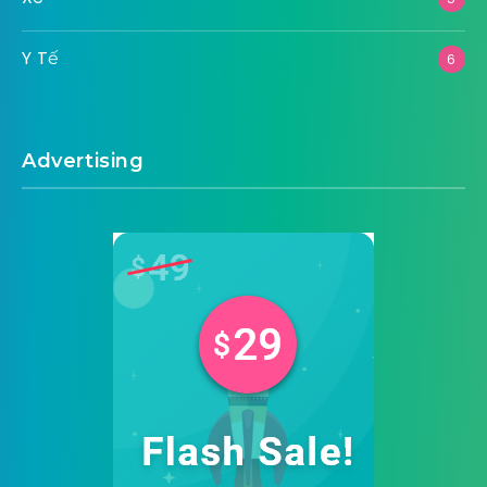
Y Tế
6
Advertising