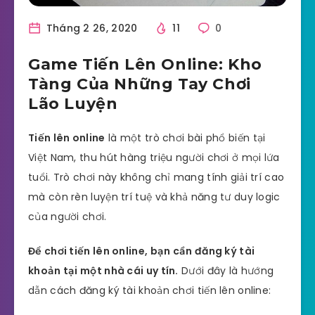
Tháng 2 26, 2020
11
0
Game Tiến Lên Online: Kho
Tàng Của Những Tay Chơi
Lão Luyện
Tiến lên online
là một trò chơi bài phổ biến tại
Việt Nam, thu hút hàng triệu người chơi ở mọi lứa
tuổi. Trò chơi này không chỉ mang tính giải trí cao
mà còn rèn luyện trí tuệ và khả năng tư duy logic
của người chơi.
Để chơi tiến lên online, bạn cần đăng ký tài
khoản tại một nhà cái uy tín.
Dưới đây là hướng
dẫn cách đăng ký tài khoản chơi tiến lên online: