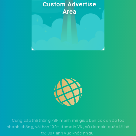
Cung cấp thệ thống PBN mạnh mẽ giúp bạn có cơ vào top
nhanh chống, với hơn 100+ domain VN , và domain quốc tế, hỗ
trợ 30+ lĩnh vực khác nhau.