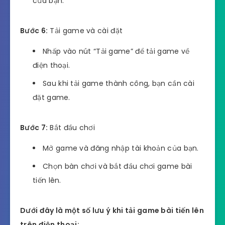
của bạn.
Bước 6:
Tải game và cài đặt
Nhấp vào nút “Tải game” để tải game về
điện thoại.
Sau khi tải game thành công, bạn cần cài
đặt game.
Bước 7:
Bắt đầu chơi
Mở game và đăng nhập tài khoản của bạn.
Chọn bàn chơi và bắt đầu chơi game bài
tiến lên.
Dưới đây là một số lưu ý khi tải game bài tiến lên
trên điện thoại: