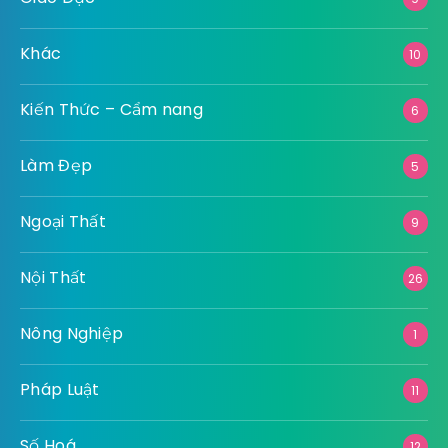
Khác
10
Kiến Thức – Cẩm nang
6
Làm Đẹp
5
Ngoại Thất
9
Nội Thất
26
Nông Nghiệp
1
Pháp Luật
11
Số Hoá
12