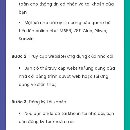
toàn cho thông tin cá nhân và tài khoản của
bạn.
Một số nhà cái uy tín cung cấp game bài
tiến lên online như: MB66, 789 Club, Rikvip,
Sunwin,…
Bước 2:
Truy cập website/ứng dụng của nhà cái
Bạn có thể truy cập website/ứng dụng của
nhà cái bằng trình duyệt web hoặc tải ứng
dụng về điện thoại.
Bước 3:
Đăng ký tài khoản
Nếu bạn chưa có tài khoản tại nhà cái, bạn
cần đăng ký tài khoản mới.