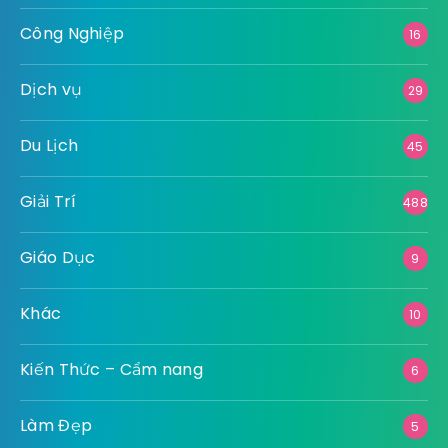
Công Nghiệp
16
Dịch vụ
29
Du Lịch
45
Giải Trí
488
Giáo Dục
9
Khác
10
Kiến Thức – Cẩm nang
6
Làm Đẹp
5