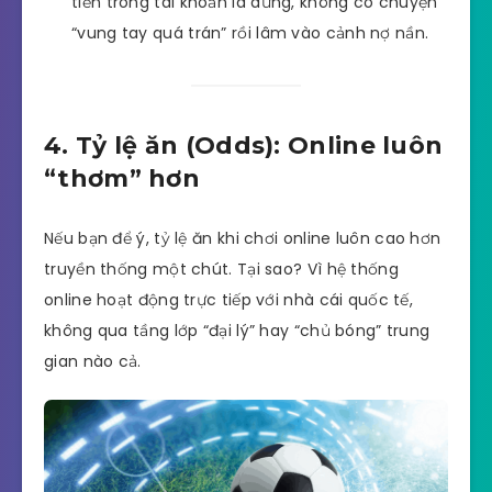
tiền trong tài khoản là dừng, không có chuyện
“vung tay quá trán” rồi lâm vào cảnh nợ nần.
4. Tỷ lệ ăn (Odds): Online luôn
“thơm” hơn
Nếu bạn để ý, tỷ lệ ăn khi chơi online luôn cao hơn
truyền thống một chút. Tại sao? Vì hệ thống
online hoạt động trực tiếp với nhà cái quốc tế,
không qua tầng lớp “đại lý” hay “chủ bóng” trung
gian nào cả.