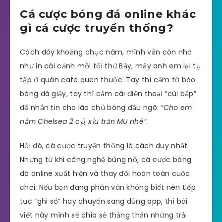
Cá cược bóng đá online khác
gì cá cược truyền thống?
Cách đây khoảng chục năm, mình vẫn còn nhớ
như in cái cảnh mỗi tối thứ Bảy, mấy anh em lại tụ
tập ở quán cafe quen thuộc. Tay thì cầm tờ báo
bóng đá giấy, tay thì cầm cái điện thoại “cùi bắp”
để nhắn tin cho lão chủ bóng đầu ngõ:
“Cho em
nằm Chelsea 2 củ, xỉu trận MU nhé”
.
Hồi đó, cá cược truyền thống là cách duy nhất.
Nhưng từ khi công nghệ bùng nổ, cá cược bóng
đá online xuất hiện và thay đổi hoàn toàn cuộc
chơi. Nếu bạn đang phân vân không biết nên tiếp
tục “ghi sổ” hay chuyển sang dùng app, thì bài
viết này mình sẽ chia sẻ thẳng thắn những trải