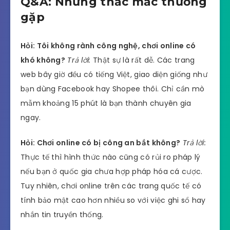
Q&A: Những thắc mắc thường
gặp
Hỏi: Tôi không rành công nghệ, chơi online có
khó không?
Trả lời:
Thật sự là rất dễ. Các trang
web bây giờ đều có tiếng Việt, giao diện giống như
bạn dùng Facebook hay Shopee thôi. Chỉ cần mò
mẫm khoảng 15 phút là bạn thành chuyên gia
ngay.
Hỏi: Chơi online có bị công an bắt không?
Trả lời:
Thực tế thì hình thức nào cũng có rủi ro pháp lý
nếu bạn ở quốc gia chưa hợp pháp hóa cá cược.
Tuy nhiên, chơi online trên các trang quốc tế có
tính bảo mật cao hơn nhiều so với việc ghi sổ hay
nhắn tin truyền thống.