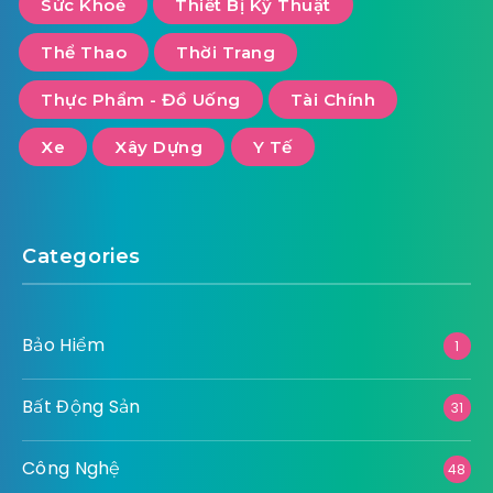
Sức Khoẻ
Thiết Bị Kỹ Thuật
Thể Thao
Thời Trang
Thực Phẩm - Đồ Uống
Tài Chính
Xe
Xây Dựng
Y Tế
Categories
Bảo Hiểm
1
Bất Động Sản
31
Công Nghệ
48