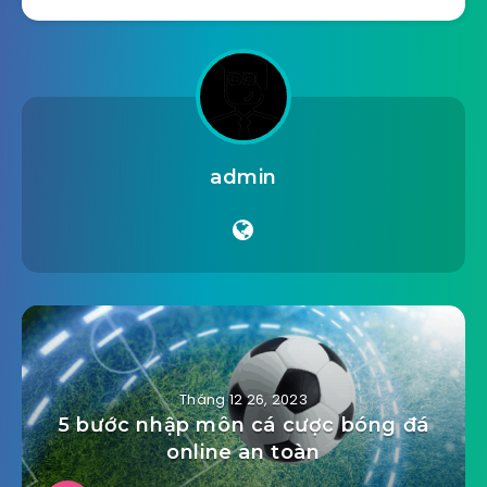
admin
Tháng 12 26, 2023
5 bước nhập môn cá cược bóng đá
online an toàn