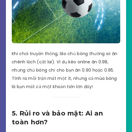
Khi chơi truyền thống, lão chủ bóng thường sẽ ăn
chênh lệch (cắt lai). Ví dụ kèo online ăn 0.98,
nhưng chủ bóng chỉ cho bạn ăn 0.90 hoặc 0.85.
Tính ra mỗi trận mất một ít, nhưng cả mùa bóng
là bạn mất cả một khoản tiền lớn đấy!
5. Rủi ro và bảo mật: Ai an
toàn hơn?