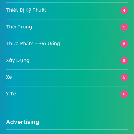
Thiết Bị Kỹ Thuật
4
Thời Trang
5
Thực Phẩm – Đồ Uống
6
Xây Dựng
8
Xe
5
Y Tế
6
Advertising