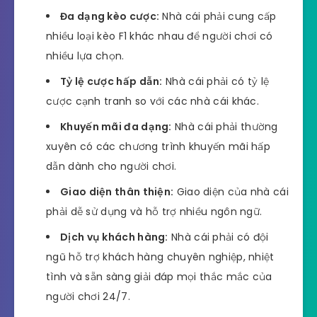
Đa dạng kèo cược:
Nhà cái phải cung cấp
nhiều loại kèo F1 khác nhau để người chơi có
nhiều lựa chọn.
Tỷ lệ cược hấp dẫn:
Nhà cái phải có tỷ lệ
cược cạnh tranh so với các nhà cái khác.
Khuyến mãi đa dạng:
Nhà cái phải thường
xuyên có các chương trình khuyến mãi hấp
dẫn dành cho người chơi.
Giao diện thân thiện:
Giao diện của nhà cái
phải dễ sử dụng và hỗ trợ nhiều ngôn ngữ.
Dịch vụ khách hàng:
Nhà cái phải có đội
ngũ hỗ trợ khách hàng chuyên nghiệp, nhiệt
tình và sẵn sàng giải đáp mọi thắc mắc của
người chơi 24/7.