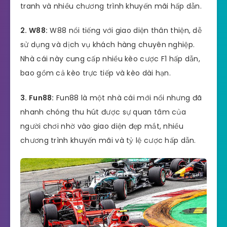
tranh và nhiều chương trình khuyến mãi hấp dẫn.
2. W88:
W88 nổi tiếng với giao diện thân thiện, dễ
sử dụng và dịch vụ khách hàng chuyên nghiệp.
Nhà cái này cung cấp nhiều kèo cược F1 hấp dẫn,
bao gồm cả kèo trực tiếp và kèo dài hạn.
3. Fun88:
Fun88 là một nhà cái mới nổi nhưng đã
nhanh chóng thu hút được sự quan tâm của
người chơi nhờ vào giao diện đẹp mắt, nhiều
chương trình khuyến mãi và tỷ lệ cược hấp dẫn.