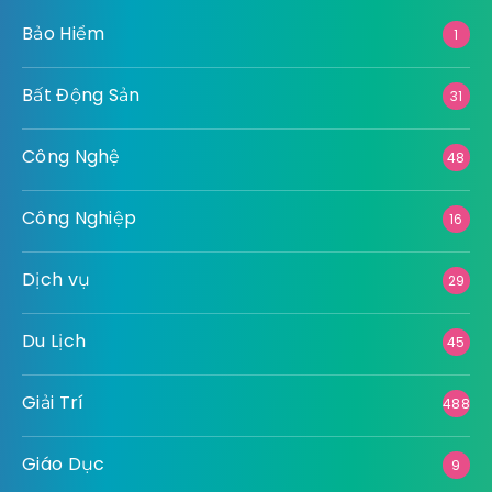
Bảo Hiểm
1
Bất Động Sản
31
Công Nghệ
48
Công Nghiệp
16
Dịch vụ
29
Du Lịch
45
Giải Trí
488
Giáo Dục
9