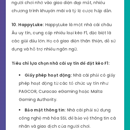
người chơi nhờ vào giao diện đẹp mắt, nhiều
chương trình khuyến mãi và tỷ lệ cược hấp dẫn.
10. HappyLuke:
HappyLuke là một nhà cái châu
Âu uy tín, cung cấp nhiều loại kèo F1, đặc biệt là
các giải đấu lớn. Họ có giao diện thân thiện, dễ sử
dụng và hỗ trợ nhiều ngôn ngữ.
Tiêu chí lựa chọn nhà cái uy tín để đặt kèo F1:
Giấy phép hoạt động:
Nhà cái phải có giấy
phép hoạt động từ các tổ chức uy tín như
PAGCOR, Curacao eGaming hoặc Malta
Gaming Authority.
Bảo mật thông tin:
Nhà cái phải sử dụng
công nghệ mã hóa SSL để bảo vệ thông tin cá
nhân và giao dịch của người chơi.