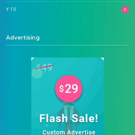
Y Tế
6
Advertising