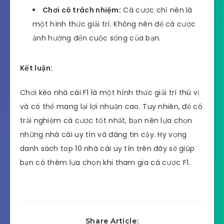
Chơi có trách nhiệm:
Cá cược chỉ nên là
một hình thức giải trí. Không nên để cá cược
ảnh hưởng đến cuộc sống của bạn.
Kết luận:
Chơi kèo nhà cái F1 là một hình thức giải trí thú vị
và có thể mang lại lợi nhuận cao. Tuy nhiên, để có
trải nghiệm cá cược tốt nhất, bạn nên lựa chọn
những nhà cái uy tín và đáng tin cậy. Hy vọng
danh sách top 10 nhà cái uy tín trên đây sẽ giúp
bạn có thêm lựa chọn khi tham gia cá cược F1.
Share Article: