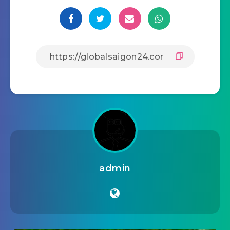
admin