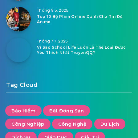
Tháng 9 5, 2025
Top 10 Bộ Phim Online Dành Cho Tín Đồ
Anime
Tháng 7 7, 2025
Vì Sao School Life Luôn Là Thể Loại Được
Yêu Thích Nhất TruyenQQ?
Tag Cloud
Bảo Hiểm
Bất Động Sản
Công Nghiệp
Công Nghệ
Du Lịch
Dịch vụ
Giáo Dục
Giải Trí