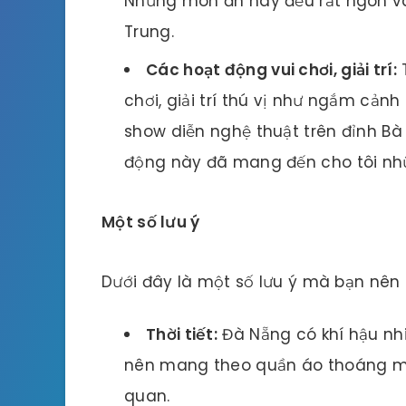
Những món ăn này đều rất ngon v
Trung.
Các hoạt động vui chơi, giải trí:
T
chơi, giải trí thú vị như ngắm cản
show diễn nghệ thuật trên đỉnh Bà 
động này đã mang đến cho tôi nhữn
Một số lưu ý
Dưới đây là một số lưu ý mà bạn nên b
Thời tiết:
Đà Nẵng có khí hậu nh
nên mang theo quần áo thoáng má
quan.