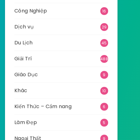
Công Nghiệp
16
Dịch vụ
29
Du Lịch
45
Giải Trí
488
Giáo Dục
9
Khác
10
Kiến Thức – Cẩm nang
6
Làm Đẹp
5
Ngoại Thất
9