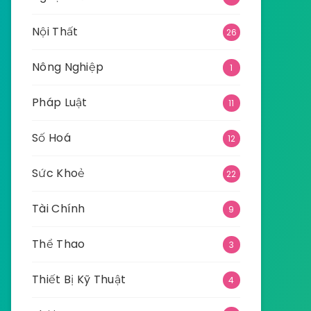
Nội Thất
26
Nông Nghiệp
1
Pháp Luật
11
Số Hoá
12
Sức Khoẻ
22
Tài Chính
9
Thể Thao
3
Thiết Bị Kỹ Thuật
4