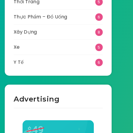
Thời Trang
5
Thực Phẩm – Đồ Uống
6
Xây Dựng
8
Xe
5
Y Tế
6
Advertising