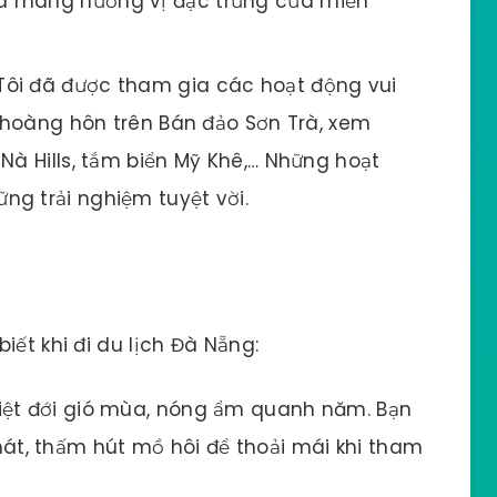
à mang hương vị đặc trưng của miền
ôi đã được tham gia các hoạt động vui
h hoàng hôn trên Bán đảo Sơn Trà, xem
Nà Hills, tắm biển Mỹ Khê,… Những hoạt
g trải nghiệm tuyệt vời.
iết khi đi du lịch Đà Nẵng:
iệt đới gió mùa, nóng ẩm quanh năm. Bạn
t, thấm hút mồ hôi để thoải mái khi tham