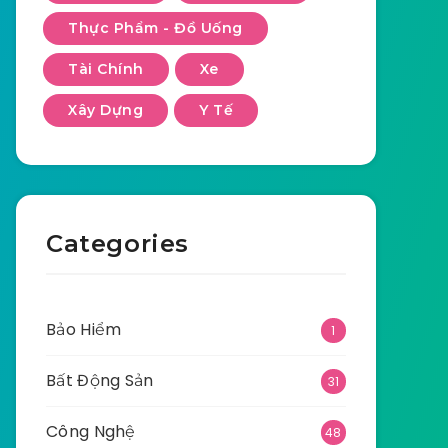
Thực Phẩm - Đồ Uống
Tài Chính
Xe
Xây Dựng
Y Tế
Categories
Bảo Hiểm
1
Bất Động Sản
31
Công Nghệ
48