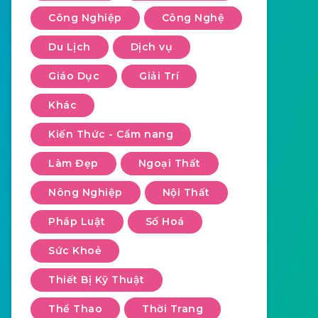
Công Nghiệp
Công Nghệ
Du Lịch
Dịch vụ
Giáo Dục
Giải Trí
Khác
Kiến Thức - Cẩm nang
Làm Đẹp
Ngoại Thất
Nông Nghiệp
Nội Thất
Pháp Luật
Số Hoá
Sức Khoẻ
Thiết Bị Kỹ Thuật
Thể Thao
Thời Trang