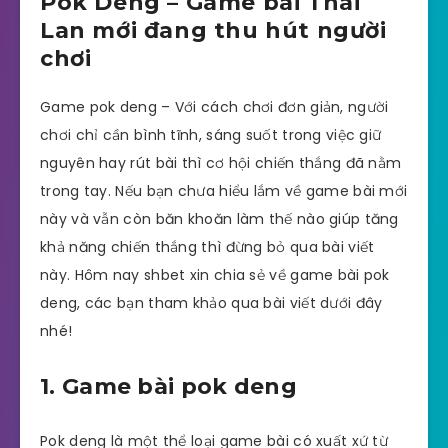
Pok Deng – Game bài Thái
Lan mới đang thu hút người
chơi
Game pok deng – Với cách chơi đơn giản, người
chơi chỉ cần bình tĩnh, sáng suốt trong việc giữ
nguyên hay rút bài thì cơ hội chiến thắng đã nằm
trong tay. Nếu bạn chưa hiểu lắm về game bài mới
này và vẫn còn băn khoăn làm thế nào giúp tăng
khả năng chiến thắng thì đừng bỏ qua bài viết
này. Hôm nay shbet xin chia sẻ về game bài pok
deng, các bạn tham khảo qua bài viết dưới đây
nhé!
1. Game bài pok deng
Pok deng là một thể loại game bài có xuất xứ từ