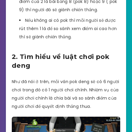
điểm của 2 lá bài bằng 8 (pok 8) hoặc 9 ( pok
9) thì người đó sẽ giành chiến thắng.
Nếu không ai có pok thì mỗi người sẽ được
rút thêm 1 lá để so sánh xem điểm ai cao hơn
thì sẽ giành chiến thắng.
2. Tìm hiểu về luật chơi pok
deng
Như đã nói ở trên, mỗi ván pok deng sẽ có 6 người
chơi trong đó có 1 người chơi chính. Nhiệm vụ của
người chơi chính là chia bài và so sánh điểm của
người chơi để quyết định thắng thua.