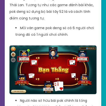
Thái Lan. Tương tự như các game đánh bài khác,
pok deng sử dụng bộ bài tây 52 lá và cách tính
điểm cũng tương tự.
Mỗi ván game pok deng sẽ có 6 người chơi
trong đó có 1 người chơi chính.
Người nào sở hữu bài pok chính là tổng