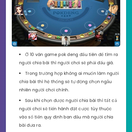
Ở 10 ván game pok deng đầu tiên để tìm ra
người chia bài thì người chơi sẽ phải đấu giá.
Trong trường hợp không ai muốn làm người
chia bài thì hệ thống sẽ tự động chọn ngẫu
nhiên người chơi chính.
Sau khi chọn được người chia bài thì tất cả
người chơi sẽ tiến hành đặt cược tùy thuộc
vào số tiền quy định ban đầu mà người chia
bài đưa ra.