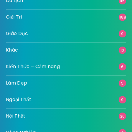
Du Lịch
45
Giải Trí
488
Giáo Dục
9
Khác
10
Kiến Thức – Cẩm nang
6
Làm Đẹp
5
Ngoại Thất
9
Nội Thất
26