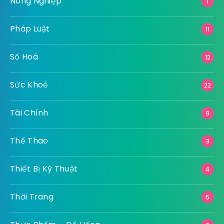
Nông Nghiệp
1
Pháp Luật
11
Số Hoá
12
Sức Khoẻ
22
Tài Chính
9
Thể Thao
3
Thiết Bị Kỹ Thuật
4
Thời Trang
5