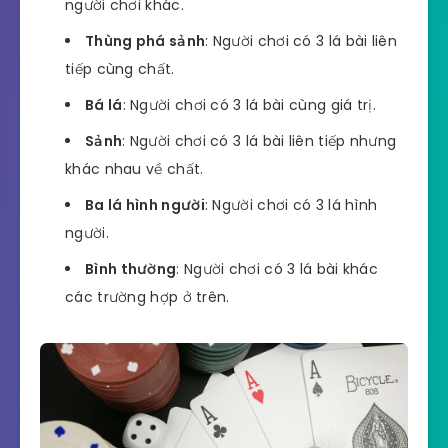
người chơi khác.
Thùng phá sảnh
: Người chơi có 3 lá bài liên
tiếp cùng chất.
Bá lá
: Người chơi có 3 lá bài cùng giá trị.
Sảnh
: Người chơi có 3 lá bài liên tiếp nhưng
khác nhau về chất.
Ba lá hình người
: Người chơi có 3 lá hình
người.
Bình thường
: Người chơi có 3 lá bài khác
các trường hợp ở trên.