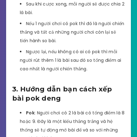
Sau khi cược xong, mỗi người sẽ được chia 2
lá bài.
Nếu 1 người chơi có pok thì đó là người chiến
thắng và tất cả những người chơi còn lại sẽ
tiến hành so bài.
Ngược lại, nếu không có ai có pok thì mỗi
người rút thêm 1 lá bài sau đó so tổng điểm ai
cao nhất là người chiến thắng.
3. Hướng dẫn bạn cách xếp
bài pok deng
Pok
: Người chơi có 2 lá bài có tổng điểm là 8
hoặc 9. Đây là một kiểu thắng trắng và hệ
thống sẽ tự động mở bài để và so với những