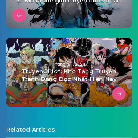
Z: Mở ra thế giới truyện chữ vô tận
Tháng 12 1, 2024
TruyenGiHot: Kho Tàng Truyện
Tranh Đáng Đọc Nhất Hiện Nay
Related Articles