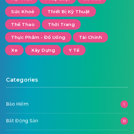
Sức Khoẻ
Thiết Bị Kỹ Thuật
Thể Thao
Thời Trang
Thực Phẩm - Đồ Uống
Tài Chính
Xe
Xây Dựng
Y Tế
Categories
Bảo Hiểm
1
Bất Động Sản
31