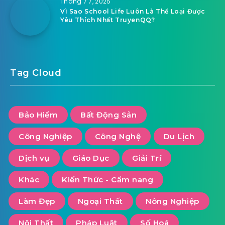
Tháng 7 7, 2025
Vì Sao School Life Luôn Là Thể Loại Được
Yêu Thích Nhất TruyenQQ?
Tag Cloud
Bảo Hiểm
Bất Động Sản
Công Nghiệp
Công Nghệ
Du Lịch
Dịch vụ
Giáo Dục
Giải Trí
Khác
Kiến Thức - Cẩm nang
Làm Đẹp
Ngoại Thất
Nông Nghiệp
Nội Thất
Pháp Luật
Số Hoá