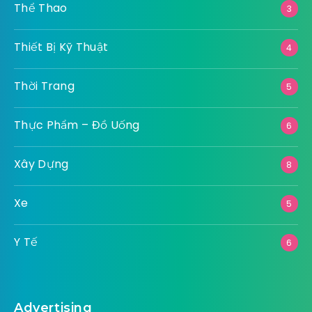
Thể Thao
3
Thiết Bị Kỹ Thuật
4
Thời Trang
5
Thực Phẩm – Đồ Uống
6
Xây Dựng
8
Xe
5
Y Tế
6
Advertising