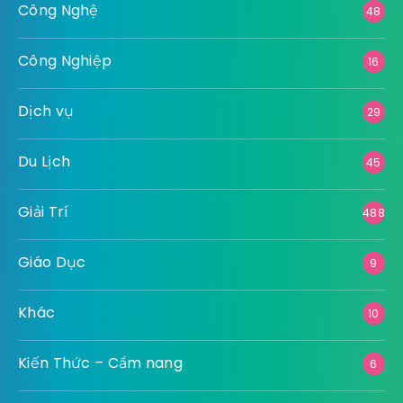
Công Nghệ
48
Công Nghiệp
16
Dịch vụ
29
Du Lịch
45
Giải Trí
488
Giáo Dục
9
Khác
10
Kiến Thức – Cẩm nang
6