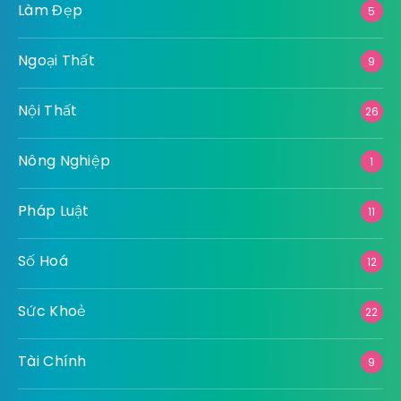
Làm Đẹp
5
Ngoại Thất
9
Nội Thất
26
Nông Nghiệp
1
Pháp Luật
11
Số Hoá
12
Sức Khoẻ
22
Tài Chính
9