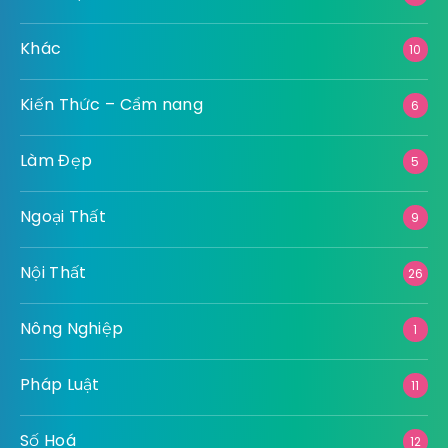
Khác
10
Kiến Thức – Cẩm nang
6
Làm Đẹp
5
Ngoại Thất
9
Nội Thất
26
Nông Nghiệp
1
Pháp Luật
11
Số Hoá
12