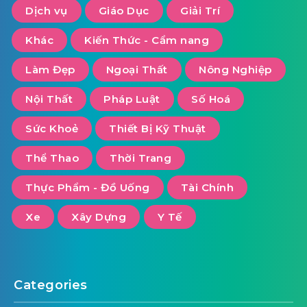
Dịch vụ
Giáo Dục
Giải Trí
Khác
Kiến Thức - Cẩm nang
Làm Đẹp
Ngoại Thất
Nông Nghiệp
Nội Thất
Pháp Luật
Số Hoá
Sức Khoẻ
Thiết Bị Kỹ Thuật
Thể Thao
Thời Trang
Thực Phẩm - Đồ Uống
Tài Chính
Xe
Xây Dựng
Y Tế
Categories