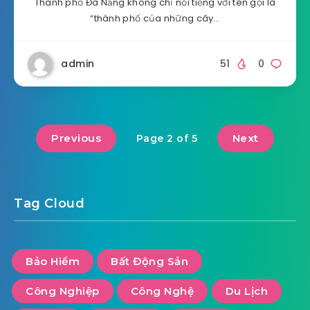
Thành phố Đà Nẵng không chỉ nổi tiếng với tên gọi là
“thành phố của những cây…
admin
51
0
Previous
Next
Page 2 of 5
Tag Cloud
Bảo Hiểm
Bất Động Sản
Công Nghiệp
Công Nghệ
Du Lịch