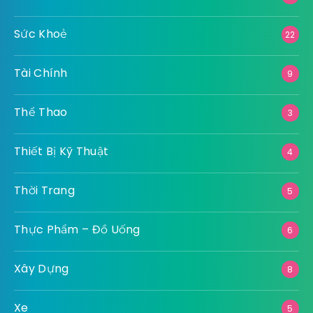
Sức Khoẻ
22
Tài Chính
9
Thể Thao
3
Thiết Bị Kỹ Thuật
4
Thời Trang
5
Thực Phẩm – Đồ Uống
6
Xây Dựng
8
Xe
5