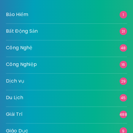
Bảo Hiểm
1
Bất Động Sản
31
Công Nghệ
48
Công Nghiệp
16
Dịch vụ
29
Du Lịch
45
Giải Trí
488
Giáo Dục
9