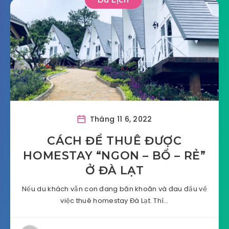
Tháng 11 6, 2022
CÁCH ĐỂ THUÊ ĐƯỢC
HOMESTAY “NGON – BỔ – RẺ”
Ở ĐÀ LẠT
Nếu du khách vẫn con đang băn khoăn và đau đầu về
việc thuê homestay Đà Lạt. Thì…