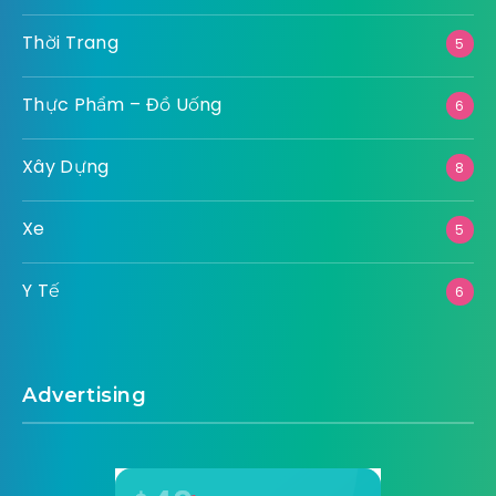
Thời Trang
5
Thực Phẩm – Đồ Uống
6
Xây Dựng
8
Xe
5
Y Tế
6
Advertising