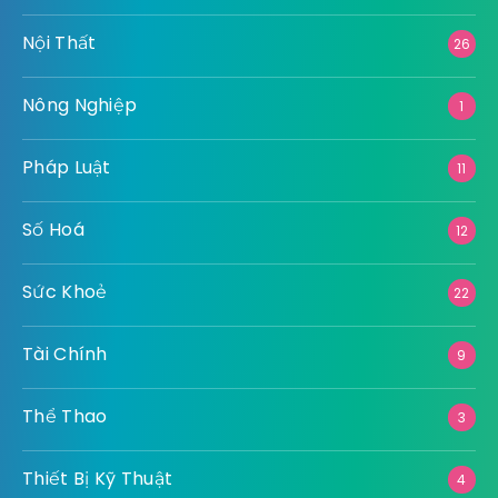
Nội Thất
26
Nông Nghiệp
1
Pháp Luật
11
Số Hoá
12
Sức Khoẻ
22
Tài Chính
9
Thể Thao
3
Thiết Bị Kỹ Thuật
4