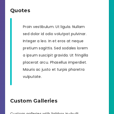
Quotes
Proin vestibulum. Ut ligula. Nullam
sed dolor id odio volutpat pulvinar.
Integer a leo. In et eros at neque
pretium sagittis. Sed sodales lorem
a ipsum suscipit gravida. Ut fringilla
placerat arcu. Phasellus imperdiet.
Mauris ac justo et turpis pharetra
vulputate.
Custom Galleries
Custom galleries with lighbox in-built.