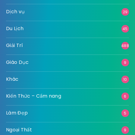
Dịch vụ
29
Du Lịch
45
Giải Trí
488
Giáo Dục
9
Khác
10
Kiến Thức – Cẩm nang
6
Làm Đẹp
5
Ngoại Thất
9