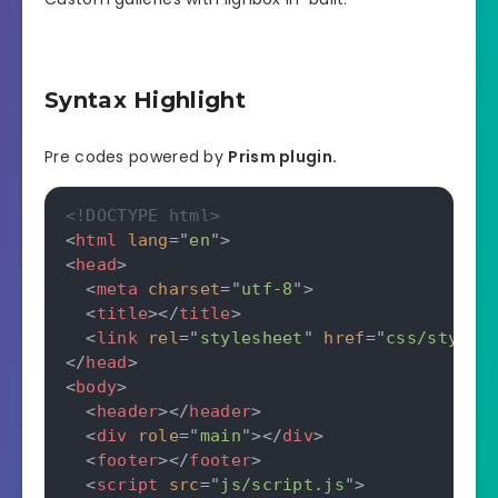
Syntax Highlight
Pre codes powered by
Prism plugin.
<!DOCTYPE html>
<
html
lang
=
"
en
"
>
<
head
>
<
meta
charset
=
"
utf-8
"
>
<
title
>
</
title
>
<
link
rel
=
"
stylesheet
"
href
=
"
css/style.
</
head
>
<
body
>
<
header
>
</
header
>
<
div
role
=
"
main
"
>
</
div
>
<
footer
>
</
footer
>
<
script
src
=
"
js/script.js
"
>