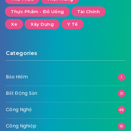
Thực Phẩm - Đồ Uống
Tài Chính
Xe
Xây Dựng
Y Tế
Categories
Bảo Hiểm
1
Bất Động Sản
31
Công Nghệ
48
Công Nghiệp
16