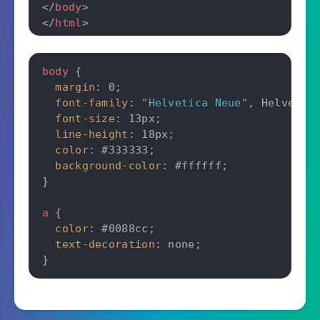
</
body
>
</
html
>
body
{
margin
:
 0
;
font-family
:
"Helvetica Neue"
,
 Helvetic
font-size
:
 13px
;
line-height
:
 18px
;
color
:
 #333333
;
background-color
:
 #ffffff
;
}
a
{
color
:
 #0088cc
;
text-decoration
:
 none
;
}