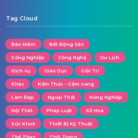
Tag Cloud
Bảo Hiểm
Bất Động Sản
Công Nghiệp
Công Nghệ
Du Lịch
Dịch vụ
Giáo Dục
Giải Trí
Khác
Kiến Thức - Cẩm nang
Làm Đẹp
Ngoại Thất
Nông Nghiệp
Nội Thất
Pháp Luật
Số Hoá
Sức Khoẻ
Thiết Bị Kỹ Thuật
Thể Thao
Thời Trang