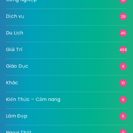
Dịch vụ
29
Du Lịch
45
Giải Trí
488
Giáo Dục
9
Khác
10
Kiến Thức – Cẩm nang
6
Làm Đẹp
5
Ngoại Thất
9