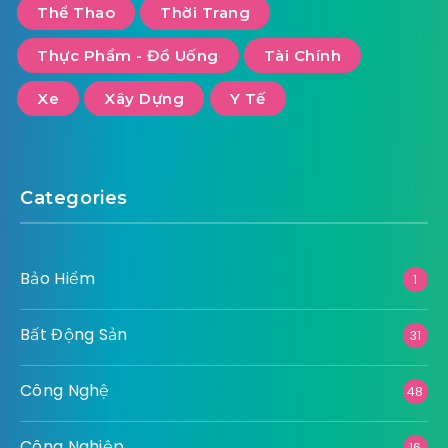
Thể Thao
Thời Trang
Thực Phẩm - Đồ Uống
Tài Chính
Xe
Xây Dựng
Y Tế
Categories
Bảo Hiểm
1
Bất Động Sản
31
Công Nghệ
48
Công Nghiệp
16