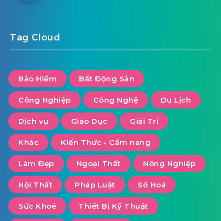
Tag Cloud
Bảo Hiểm
Bất Động Sản
Công Nghiệp
Công Nghệ
Du Lịch
Dịch vụ
Giáo Dục
Giải Trí
Khác
Kiến Thức - Cẩm nang
Làm Đẹp
Ngoại Thất
Nông Nghiệp
Nội Thất
Pháp Luật
Số Hoá
Sức Khoẻ
Thiết Bị Kỹ Thuật