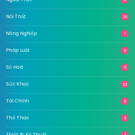
Nội Thất
26
Nông Nghiệp
1
Pháp Luật
11
Số Hoá
12
Sức Khoẻ
22
Tài Chính
9
Thể Thao
3
Thiết Bị Kỹ Thuật
4