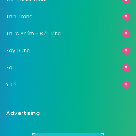
Thời Trang
5
Thực Phẩm – Đồ Uống
6
Xây Dựng
8
Xe
5
Y Tế
6
Advertising