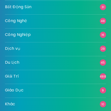
Bất Động Sản
31
Công Nghệ
48
Công Nghiệp
16
Dịch vụ
29
Du Lịch
45
Giải Trí
488
Giáo Dục
9
Khác
10