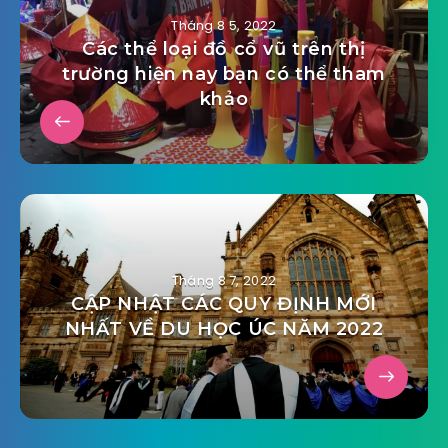
Tháng 8 5, 2022
Các thể loại đồ cổ vũ trên thị
trường hiện nay bạn có thể tham
khảo
Tháng 8 7, 2022
CẬP NHẬT CÁC QUY ĐỊNH MỚI
NHẤT VỀ DU HỌC ÚC NĂM 2022