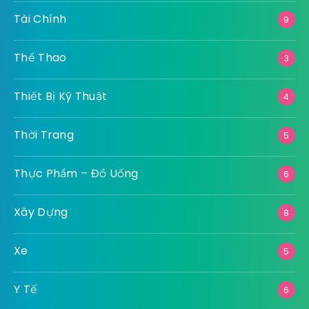
Tài Chính
9
Thể Thao
3
Thiết Bị Kỹ Thuật
4
Thời Trang
5
Thực Phẩm – Đồ Uống
6
Xây Dựng
8
Xe
5
Y Tế
6