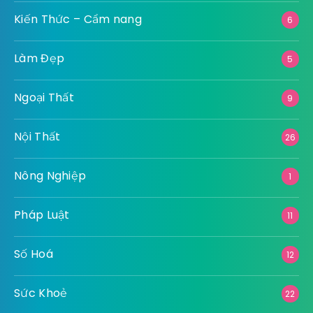
Kiến Thức – Cẩm nang
6
Làm Đẹp
5
Ngoại Thất
9
Nội Thất
26
Nông Nghiệp
1
Pháp Luật
11
Số Hoá
12
Sức Khoẻ
22