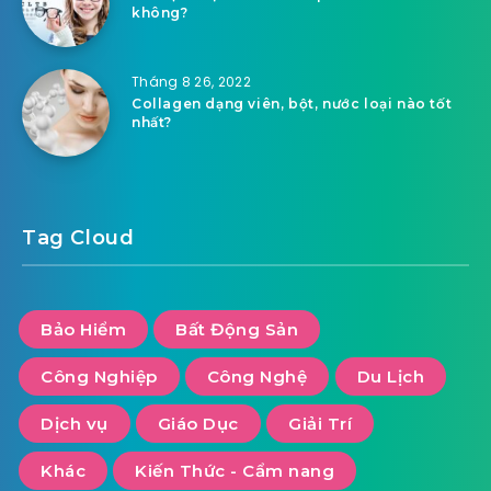
không?
Tháng 8 26, 2022
Collagen dạng viên, bột, nước loại nào tốt
nhất?
Tag Cloud
Bảo Hiểm
Bất Động Sản
Công Nghiệp
Công Nghệ
Du Lịch
Dịch vụ
Giáo Dục
Giải Trí
Khác
Kiến Thức - Cẩm nang