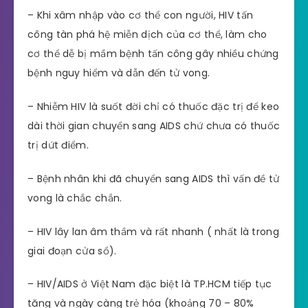
– Khi xâm nhập vào cơ thể con người, HIV tấn
công tàn phá hệ miễn dịch của cơ thể, làm cho
cơ thể dễ bị mầm bệnh tấn công gây nhiều chứng
bệnh nguy hiểm và dẫn đến tử vong.
– Nhiễm HIV là suốt đời chỉ có thuốc đặc trị để keo
dài thời gian chuyển sang AIDS chứ chưa có thuốc
trị dứt điểm.
– Bệnh nhân khi đã chuyển sang AIDS thì vấn đề tử
vong là chắc chắn.
– HIV lây lan âm thầm và rất nhanh ( nhất là trong
giai đoạn cửa sổ).
– HIV/AIDS ở Việt Nam đặc biệt là TP.HCM tiếp tục
tăng và ngày càng trẻ hóa (khoảng 70 – 80%