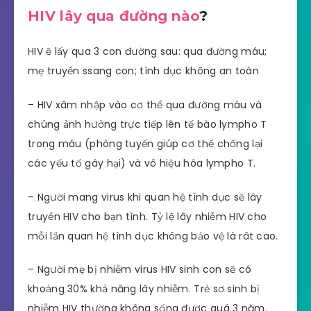
HIV lây qua đường nào
?
HIV ẽ lấy qua 3 con đường sau: qua đường máu;
mẹ truyền ssang con; tình dục không an toàn
– HIV xâm nhập vào cơ thể qua đường máu và
chúng ảnh hưởng trực tiếp lên tế bào lympho T
trong máu (phòng tuyến giúp cơ thể chống lại
các yếu tố gây hại) và vô hiệu hóa lympho T.
– Người mang virus khi quan hệ tình dục sẽ lây
truyền HIV cho bạn tình. Tỷ lệ lây nhiễm HIV cho
mỗi lần quan hệ tình dục không bảo vệ là rât cao.
– Người mẹ bị nhiễm virus HIV sinh con sẽ có
khoảng 30% khả năng lây nhiễm. Trẻ sơ sinh bị
nhiễm HIV thường không sống được quá 3 năm.