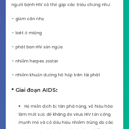
người bệnh HIV có thể gặp các triệu chứng như:
– giảm cân nhẹ
– loét ở miệng
– phát ban HIV sẩn ngứa
– nhiễm herpes zoster
– nhiễm khuẩn đường hô hấp trên tái phát
*
Giai đoạn AIDS
:
Hệ miễn dịch bị tàn phá nặng, vô hiệu hóa
làm mất sức đề kháng do virus HIV tấn công
mạnh mẽ và có dấu hiệu nhiễm trùng do các