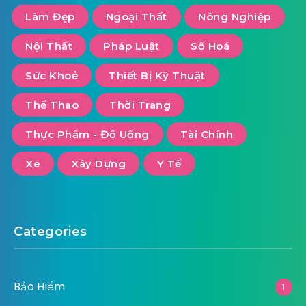
Làm Đẹp
Ngoại Thất
Nông Nghiệp
Nội Thất
Pháp Luật
Số Hoá
Sức Khoẻ
Thiết Bị Kỹ Thuật
Thể Thao
Thời Trang
Thực Phẩm - Đồ Uống
Tài Chính
Xe
Xây Dựng
Y Tế
Categories
Bảo Hiểm
1