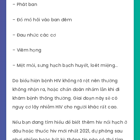
– Phát ban
– Đổ mồ hôi vào ban đêm
– Đau nhức các cơ
– Viêm họng
– Mệt mỏi, sưng hạch bạch huyết, loét miệng…
Do biểu hiện bệnh HIV không rõ rệt nên thường
không nhận ra, hoặc chẩn đoán nhầm lẫn khi đi
khám bệnh thông thường. Giai đoạn này sẽ có
nguy cơ lây nhiễm HIV cho người khác rất cao.
Nếu bạn đang tìm hiểu để biết thêm hiv nổi hạch ở
đâu hoặc thuốc hiv mới nhất 2021, dự phòng sau
phơi nhiễm hoặc bất kỳ thông tin nào có thể tìm