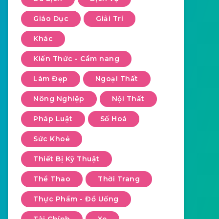
Giáo Dục
Giải Trí
Khác
Kiến Thức - Cẩm nang
Làm Đẹp
Ngoại Thất
Nông Nghiệp
Nội Thất
Pháp Luật
Số Hoá
Sức Khoẻ
Thiết Bị Kỹ Thuật
Thể Thao
Thời Trang
Thực Phẩm - Đồ Uống