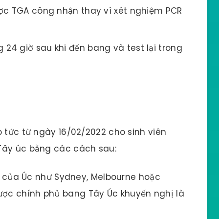
ược TGA công nhận thay vì xét nghiệm PCR
 24 giờ sau khi đến bang và test lại trong
p tức từ ngày 16/02/2022 cho sinh viên
Tây úc bằng các cách sau:
 của Úc như Sydney, Melbourne hoặc
ược chính phủ bang Tây Úc khuyến nghị là