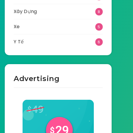
Xây Dựng
8
Xe
5
Y Tế
6
Advertising