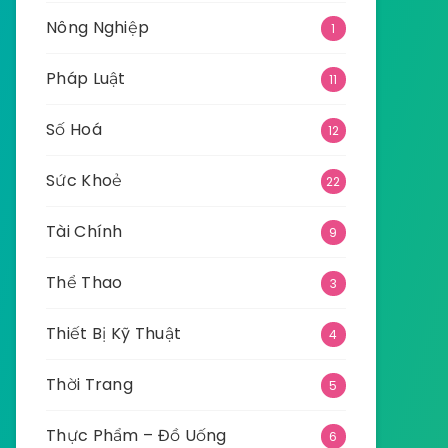
Nông Nghiệp
1
Pháp Luật
11
Số Hoá
12
Sức Khoẻ
22
Tài Chính
9
Thể Thao
3
Thiết Bị Kỹ Thuật
4
Thời Trang
5
Thực Phẩm – Đồ Uống
6