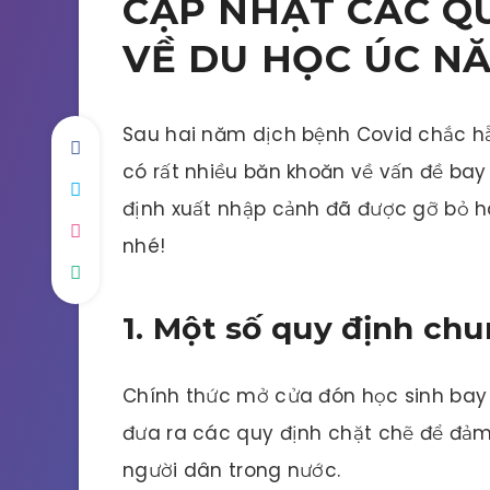
CẬP NHẬT CÁC Q
VỀ DU HỌC ÚC NĂ
Sau hai năm dịch bệnh Covid chắc h
có rất nhiều băn khoăn về vấn đề bay
định xuất nhập cảnh đã được gỡ bỏ ha
nhé!
1. Một số quy định ch
Chính thức mở cửa đón học sinh bay 
đưa ra các quy định chặt chẽ để đả
người dân trong nước.