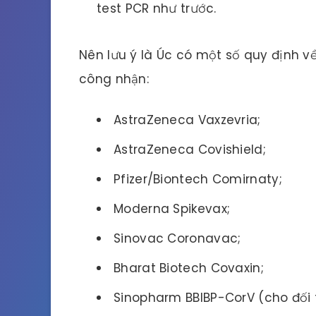
test PCR như trước.
Nên lưu ý là Úc có một số quy định 
công nhận:
AstraZeneca Vaxzevria;
AstraZeneca Covishield;
Pfizer/Biontech Comirnaty;
Moderna Spikevax;
Sinovac Coronavac;
Bharat Biotech Covaxin;
Sinopharm BBIBP-CorV (cho đối t