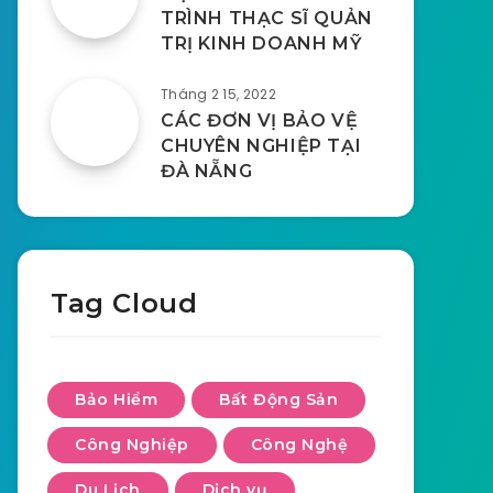
TRÌNH THẠC SĨ QUẢN
TRỊ KINH DOANH MỸ
Tháng 2 15, 2022
CÁC ĐƠN VỊ BẢO VỆ
CHUYÊN NGHIỆP TẠI
ĐÀ NẴNG
Tag Cloud
Bảo Hiểm
Bất Động Sản
Công Nghiệp
Công Nghệ
Du Lịch
Dịch vụ