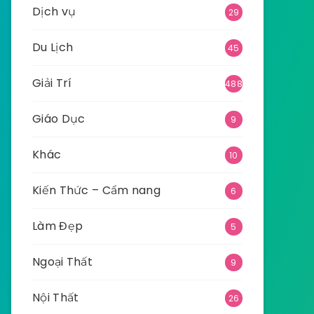
Dịch vụ
29
Du Lịch
45
Giải Trí
488
Giáo Dục
9
Khác
10
Kiến Thức – Cẩm nang
6
Làm Đẹp
5
Ngoại Thất
9
Nội Thất
26