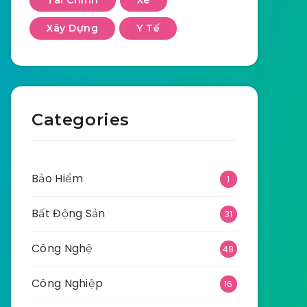
Tài Chính
Xe
Xây Dựng
Y Tế
Categories
Bảo Hiểm
1
Bất Động Sản
31
Công Nghệ
48
Công Nghiệp
16