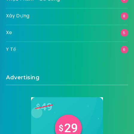
Xây Dựng
8
Xe
5
Y Tế
6
Advertising