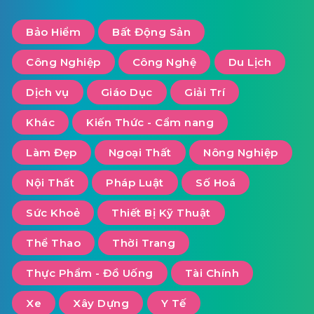
Bảo Hiểm
Bất Động Sản
Công Nghiệp
Công Nghệ
Du Lịch
Dịch vụ
Giáo Dục
Giải Trí
Khác
Kiến Thức - Cẩm nang
Làm Đẹp
Ngoại Thất
Nông Nghiệp
Nội Thất
Pháp Luật
Số Hoá
Sức Khoẻ
Thiết Bị Kỹ Thuật
Thể Thao
Thời Trang
Thực Phẩm - Đồ Uống
Tài Chính
Xe
Xây Dựng
Y Tế