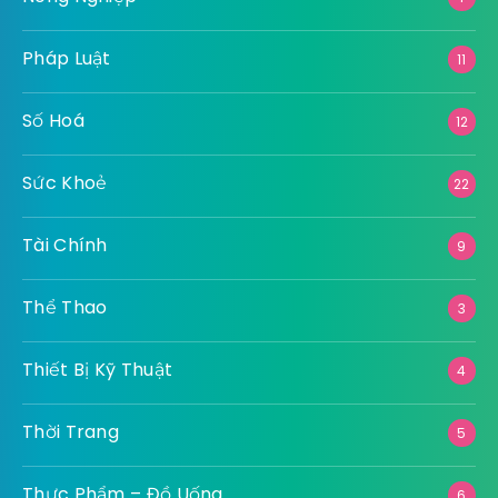
Pháp Luật
11
Số Hoá
12
Sức Khoẻ
22
Tài Chính
9
Thể Thao
3
Thiết Bị Kỹ Thuật
4
Thời Trang
5
Thực Phẩm – Đồ Uống
6