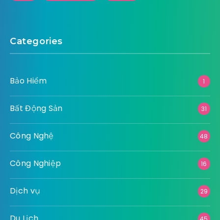
Categories
Bảo Hiểm
1
Bất Động Sản
31
Công Nghệ
48
Công Nghiệp
16
Dịch vụ
29
Du Lịch
45