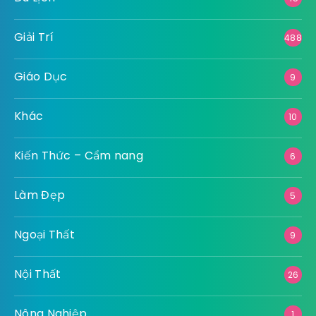
Giải Trí
488
Giáo Dục
9
Khác
10
Kiến Thức – Cẩm nang
6
Làm Đẹp
5
Ngoại Thất
9
Nội Thất
26
Nông Nghiệp
1