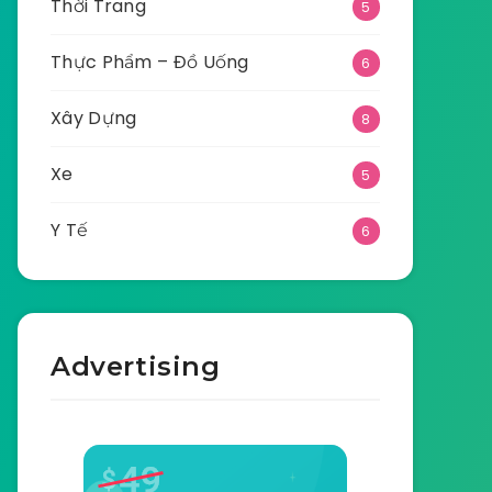
Thời Trang
5
Thực Phẩm – Đồ Uống
6
Xây Dựng
8
Xe
5
Y Tế
6
Advertising