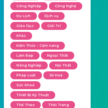
Công Nghiệp
Công Nghệ
Du Lịch
Dịch vụ
Giáo Dục
Giải Trí
Khác
Kiến Thức - Cẩm nang
Làm Đẹp
Ngoại Thất
Nông Nghiệp
Nội Thất
Pháp Luật
Số Hoá
Sức Khoẻ
Thiết Bị Kỹ Thuật
Thể Thao
Thời Trang