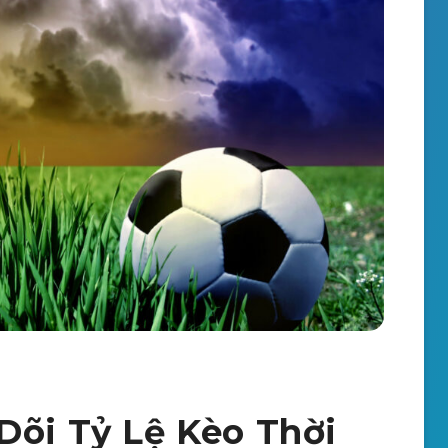
Dõi Tỷ Lệ Kèo Thời