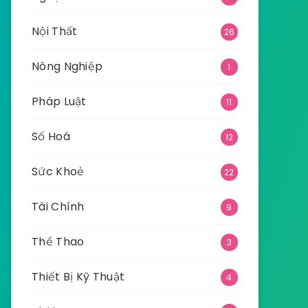
Nội Thất
26
Nông Nghiệp
1
Pháp Luật
11
Số Hoá
12
Sức Khoẻ
22
Tài Chính
9
Thể Thao
3
Thiết Bị Kỹ Thuật
4