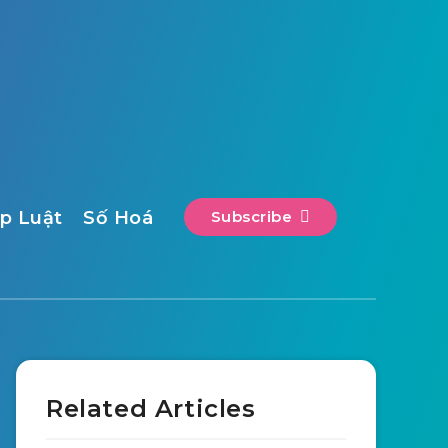
p Luật
Số Hoá
Subscribe
Related Articles