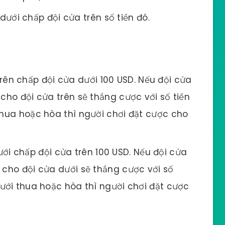
dưới chấp đội cửa trên số tiền đó.
rên chấp đội cửa dưới 100 USD. Nếu đội cửa
 cho đội cửa trên sẽ thắng cược với số tiền
thua hoặc hòa thì người chơi đặt cược cho
ới chấp đội cửa trên 100 USD. Nếu đội cửa
 cho đội cửa dưới sẽ thắng cược với số
dưới thua hoặc hòa thì người chơi đặt cược