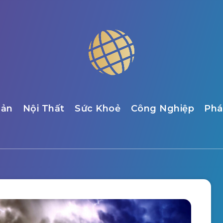
Sản
Nội Thất
Sức Khoẻ
Công Nghiệp
Phá