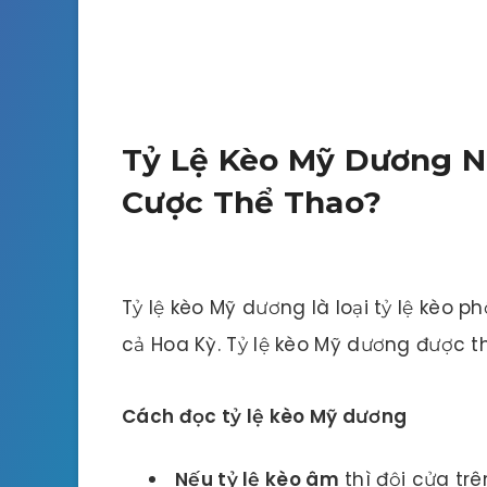
Tỷ Lệ Kèo Mỹ Dương N
Cược Thể Thao?
Tỷ lệ kèo Mỹ dương là loại tỷ lệ kèo
cả Hoa Kỳ. Tỷ lệ kèo Mỹ dương được 
Cách đọc tỷ lệ kèo Mỹ dương
Nếu tỷ lệ kèo âm
thì đội cửa trê