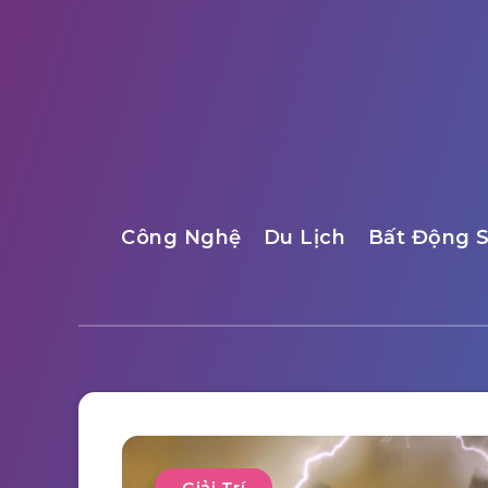
Công Nghệ
Du Lịch
Bất Động 
Giải Trí