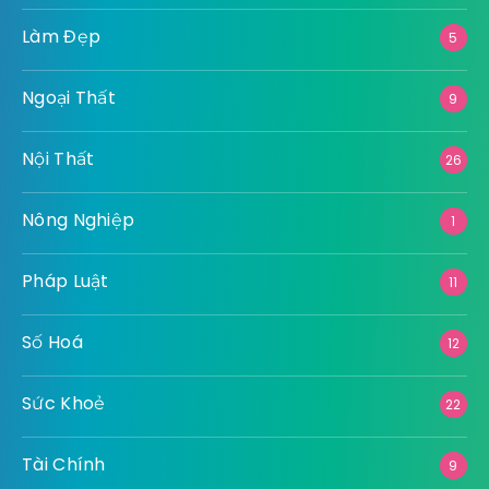
Làm Đẹp
5
Ngoại Thất
9
Nội Thất
26
Nông Nghiệp
1
Pháp Luật
11
Số Hoá
12
Sức Khoẻ
22
Tài Chính
9