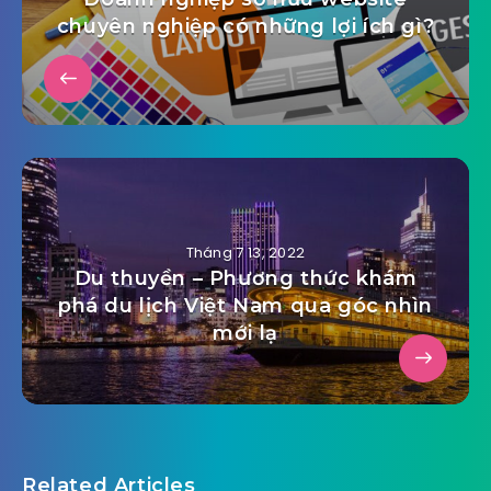
chuyên nghiệp có những lợi ích gì?
Tháng 7 13, 2022
Du thuyền – Phương thức khám
phá du lịch Việt Nam qua góc nhìn
mới lạ
Related Articles