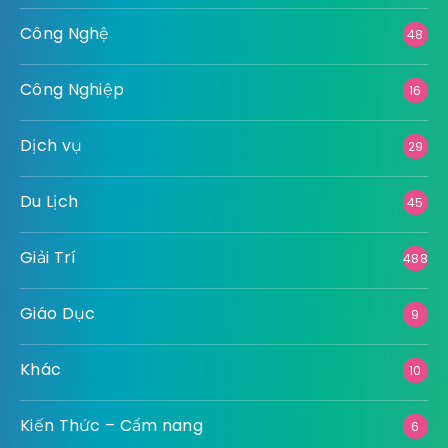
Công Nghệ
48
Công Nghiệp
16
Dịch vụ
29
Du Lịch
45
Giải Trí
488
Giáo Dục
9
Khác
10
Kiến Thức – Cẩm nang
6