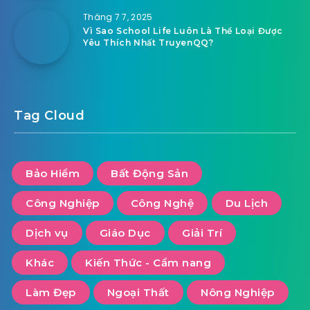
Tháng 7 7, 2025
Vì Sao School Life Luôn Là Thể Loại Được
Yêu Thích Nhất TruyenQQ?
Tag Cloud
Bảo Hiểm
Bất Động Sản
Công Nghiệp
Công Nghệ
Du Lịch
Dịch vụ
Giáo Dục
Giải Trí
Khác
Kiến Thức - Cẩm nang
Làm Đẹp
Ngoại Thất
Nông Nghiệp