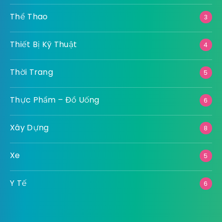
Thể Thao
3
Thiết Bị Kỹ Thuật
4
Thời Trang
5
Thực Phẩm – Đồ Uống
6
Xây Dựng
8
Xe
5
Y Tế
6