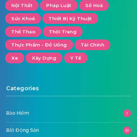
Nội Thất
Pháp Luật
Số Hoá
Sức Khoẻ
Thiết Bị Kỹ Thuật
Thể Thao
Thời Trang
Thực Phẩm - Đồ Uống
Tài Chính
Xe
Xây Dựng
Y Tế
Categories
Bảo Hiểm
1
Bất Động Sản
31