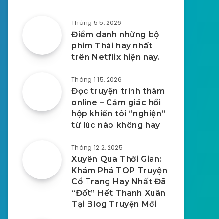
Tháng 5 5, 2026
Điểm danh những bộ
phim Thái hay nhất
trên Netflix hiện nay.
Tháng 1 15, 2026
Đọc truyện trinh thám
online – Cảm giác hồi
hộp khiến tôi “nghiện”
từ lúc nào không hay
Tháng 12 2, 2025
Xuyên Qua Thời Gian:
Khám Phá TOP Truyện
Cổ Trang Hay Nhất Đã
“Đốt” Hết Thanh Xuân
Tại Blog Truyện Mới