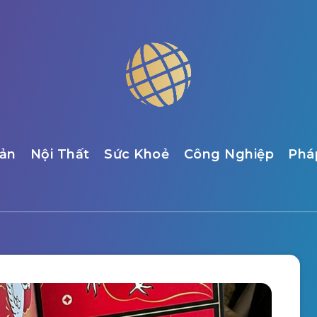
ản
Nội Thất
Sức Khoẻ
Công Nghiệp
Phá