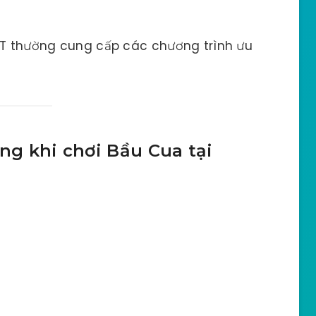
T thường cung cấp các chương trình ưu
ởng khi chơi Bầu Cua tại