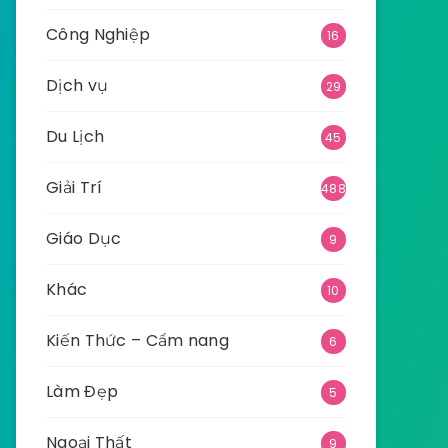
Công Nghiệp
16
Dịch vụ
29
Du Lịch
45
Giải Trí
488
Giáo Dục
9
Khác
10
Kiến Thức – Cẩm nang
6
Làm Đẹp
5
Ngoại Thất
9