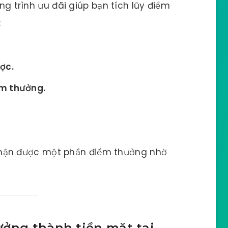
g trình ưu đãi giúp bạn tích lũy điểm
:
ợc.
ểm thưởng.
 nhận được một phần điểm thưởng nhờ
ưởng thành tiền mặt tại