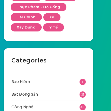
Thực Phẩm - Đồ Uống
Tài Chính
Xe
Xây Dựng
Y Tế
Categories
Bảo Hiểm
1
Bất Động Sản
31
Công Nghệ
48