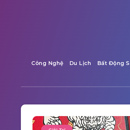
Công Nghệ
Du Lịch
Bất Động S
Giải Trí