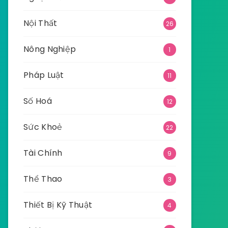
Nội Thất
26
Nông Nghiệp
1
Pháp Luật
11
Số Hoá
12
Sức Khoẻ
22
Tài Chính
9
Thể Thao
3
Thiết Bị Kỹ Thuật
4