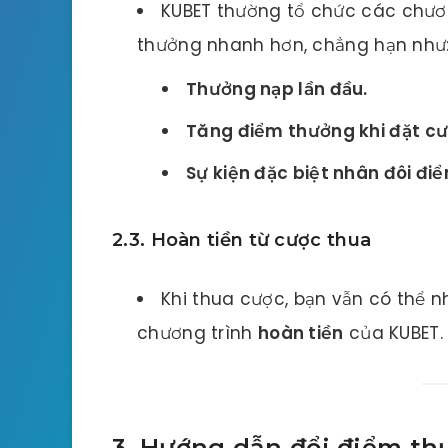
KUBET thường tổ chức các chươn
thưởng nhanh hơn, chẳng hạn như
Thưởng nạp lần đầu.
Tăng điểm thưởng khi đặt cư
Sự kiện đặc biệt nhân đôi đi
2.3. Hoàn tiền từ cược thua
Khi thua cược, bạn vẫn có thể
chương trình
hoàn tiền
của KUBET.
3. Hướng dẫn đổi điểm th