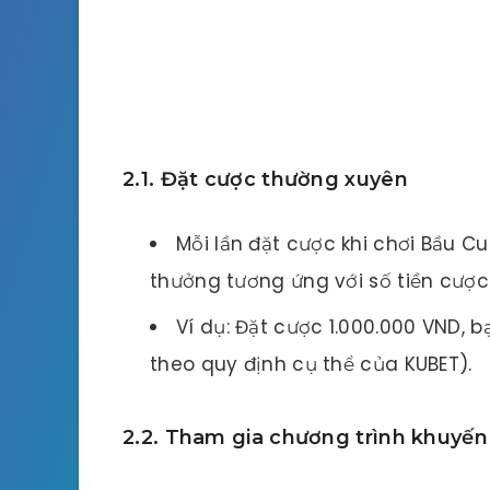
2.1. Đặt cược thường xuyên
Mỗi lần đặt cược khi chơi Bầu 
thưởng tương ứng với số tiền cược
Ví dụ: Đặt cược 1.000.000 VND, 
theo quy định cụ thể của KUBET).
2.2. Tham gia chương trình khuyến