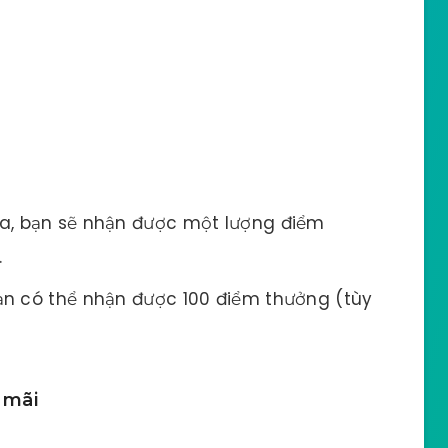
Cua, bạn sẽ nhận được một lượng điểm
.
bạn có thể nhận được 100 điểm thưởng (tùy
 mãi