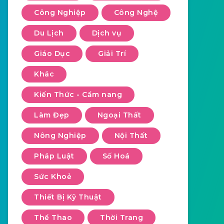
Công Nghiệp
Công Nghệ
Du Lịch
Dịch vụ
Giáo Dục
Giải Trí
Khác
Kiến Thức - Cẩm nang
Làm Đẹp
Ngoại Thất
Nông Nghiệp
Nội Thất
Pháp Luật
Số Hoá
Sức Khoẻ
Thiết Bị Kỹ Thuật
Thể Thao
Thời Trang