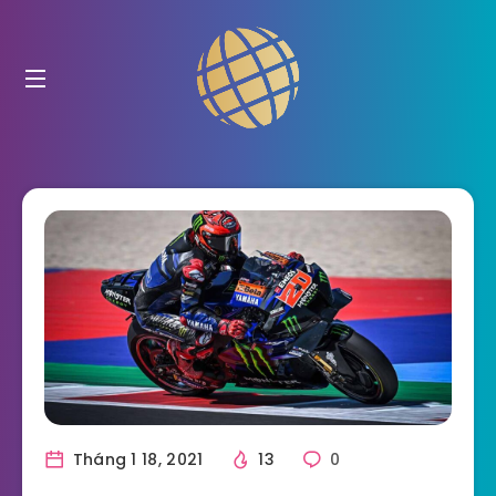
Tháng 1 18, 2021
13
0