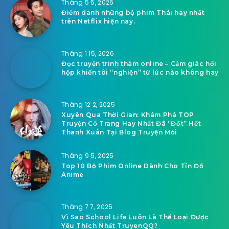
Tháng 5 5, 2026
Điểm danh những bộ phim Thái hay nhất
trên Netflix hiện nay.
Tháng 1 15, 2026
Đọc truyện trinh thám online – Cảm giác hồi
hộp khiến tôi “nghiện” từ lúc nào không hay
Tháng 12 2, 2025
Xuyên Qua Thời Gian: Khám Phá TOP
Truyện Cổ Trang Hay Nhất Đã “Đốt” Hết
Thanh Xuân Tại Blog Truyện Mới
Tháng 9 5, 2025
Top 10 Bộ Phim Online Dành Cho Tín Đồ
Anime
Tháng 7 7, 2025
Vì Sao School Life Luôn Là Thể Loại Được
Yêu Thích Nhất TruyenQQ?