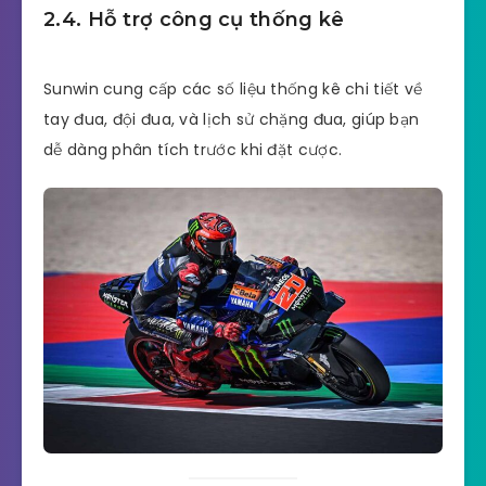
2.4. Hỗ trợ công cụ thống kê
Sunwin cung cấp các số liệu thống kê chi tiết về
tay đua, đội đua, và lịch sử chặng đua, giúp bạn
dễ dàng phân tích trước khi đặt cược.