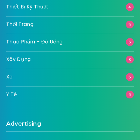
Thiết Bị Kỹ Thuật
4
Thời Trang
5
Thực Phẩm – Đồ Uống
6
Xây Dựng
8
Xe
5
Y Tế
6
Advertising