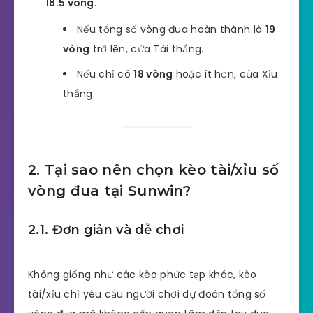
18.5 vòng
.
Nếu tổng số vòng đua hoàn thành là
19
vòng
trở lên, cửa Tài thắng.
Nếu chỉ có
18 vòng
hoặc ít hơn, cửa Xỉu
thắng.
2. Tại sao nên chọn kèo tài/xỉu số
vòng đua tại Sunwin?
2.1. Đơn giản và dễ chơi
Không giống như các kèo phức tạp khác, kèo
tài/xỉu chỉ yêu cầu người chơi dự đoán tổng số