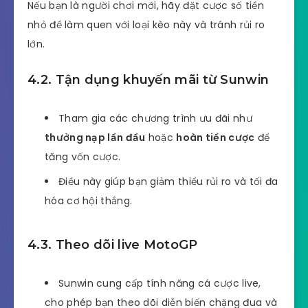
Nếu bạn là người chơi mới, hãy đặt cược số tiền
nhỏ để làm quen với loại kèo này và tránh rủi ro
lớn.
4.2. Tận dụng khuyến mãi từ Sunwin
Tham gia các chương trình ưu đãi như
thưởng nạp lần đầu
hoặc
hoàn tiền cược
để
tăng vốn cược.
Điều này giúp bạn giảm thiểu rủi ro và tối đa
hóa cơ hội thắng.
4.3. Theo dõi live MotoGP
Sunwin cung cấp tính năng cá cược live,
cho phép bạn theo dõi diễn biến chặng đua và