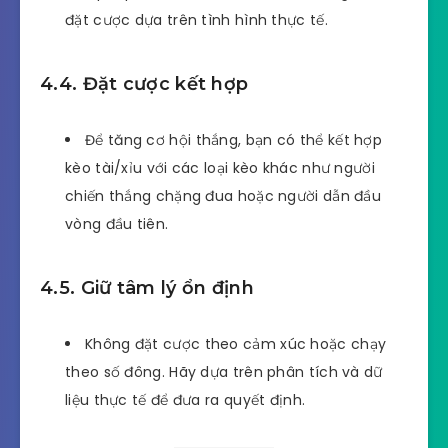
đặt cược dựa trên tình hình thực tế.
4.4. Đặt cược kết hợp
Để tăng cơ hội thắng, bạn có thể kết hợp
kèo tài/xỉu với các loại kèo khác như người
chiến thắng chặng đua hoặc người dẫn đầu
vòng đầu tiên.
4.5. Giữ tâm lý ổn định
Không đặt cược theo cảm xúc hoặc chạy
theo số đông. Hãy dựa trên phân tích và dữ
liệu thực tế để đưa ra quyết định.