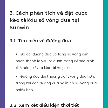
3. Cách phân tích và đặt cược
kèo tài/xỉu số vòng đua tại
Sunwin
3.1. Tìm hiểu về đường đua
Độ dài đường đua và tổng số vòng cần
hoàn thành là yếu tố quan trọng để xác định
khả năng xảy ra kèo tài hoặc xỉu.
Đường đua dài thường có ít vòng đua hơn,
trong khi các đường đua ngắn có số vòng đua
nhiều hơn.
3.2. Xem xét điều kiện thời tiết