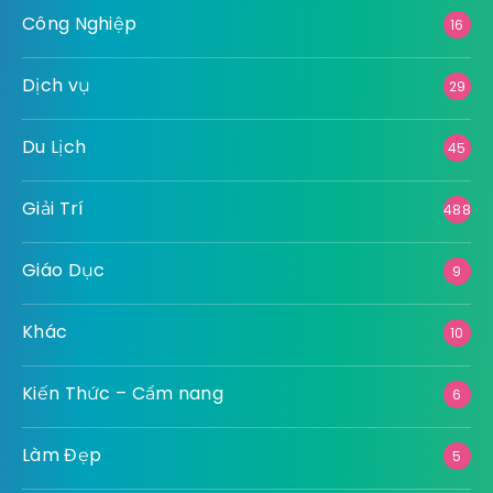
Công Nghiệp
16
Dịch vụ
29
Du Lịch
45
Giải Trí
488
Giáo Dục
9
Khác
10
Kiến Thức – Cẩm nang
6
Làm Đẹp
5