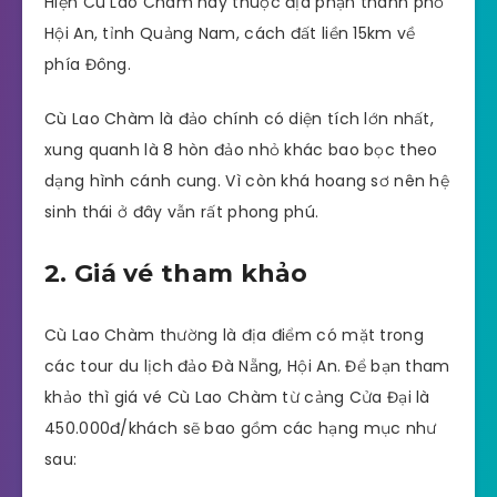
Hiện Cù Lao Chàm này thuộc địa phận thành phố
Hội An, tỉnh Quảng Nam, cách đất liền 15km về
phía Đông.
Cù Lao Chàm là đảo chính có diện tích lớn nhất,
xung quanh là 8 hòn đảo nhỏ khác bao bọc theo
dạng hình cánh cung. Vì còn khá hoang sơ nên hệ
sinh thái ở đây vẫn rất phong phú.
2. Giá vé tham khảo
Cù Lao Chàm thường là địa điểm có mặt trong
các tour du lịch đảo Đà Nẵng, Hội An. Để bạn tham
khảo thì giá vé Cù Lao Chàm từ cảng Cửa Đại là
450.000đ/khách sẽ bao gồm các hạng mục như
sau: