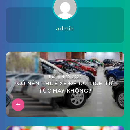
admin
Tháng 4 20, 2022
CÓ NÊN THUÊ XE ĐỂ DU LỊCH TỰ
TÚC HAY KHÔNG?