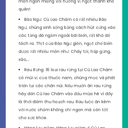
món ngon miệng với hương vị ngọt thanh khó
quên!
Bào Ngư: Cù Lao Chàm có rất nhiều Bào
Ngư, chúng sinh sống bằng cách hút cứng vào
các tảng đá ngầm ngoài bãi biển, rất khó để
tách ra. Thịt của Bào Ngư giòn, ngọt chế biến
được rất nhiều món như: Cháy tỏi, hấp gừng,
xào,…
Rau Rừng: 16 loại rau rừng tại Cù Lao Chàm
có mùi vị của thuốc nam, chúng mọc và phát
triển tại các chân núi. Nếu muốn ăn rau rừng
hãy đến Cù lao Chàm vào đầu mùa hè vì đây
là thời điểm thu hoạch rau. Rau luộc ăn kèm
với nước chấm không chỉ ngon mà còn tốt
cho sức khỏe.