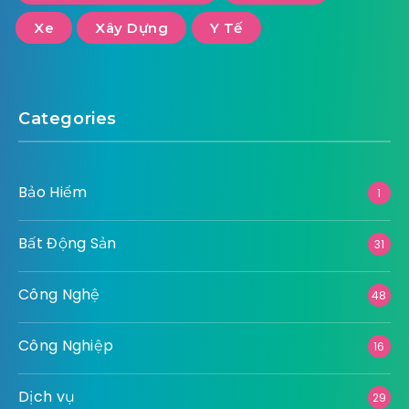
Xe
Xây Dựng
Y Tế
Categories
Bảo Hiểm
1
Bất Động Sản
31
Công Nghệ
48
Công Nghiệp
16
Dịch vụ
29