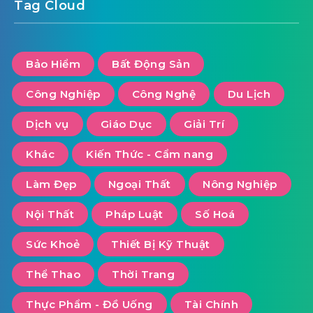
Tag Cloud
Bảo Hiểm
Bất Động Sản
Công Nghiệp
Công Nghệ
Du Lịch
Dịch vụ
Giáo Dục
Giải Trí
Khác
Kiến Thức - Cẩm nang
Làm Đẹp
Ngoại Thất
Nông Nghiệp
Nội Thất
Pháp Luật
Số Hoá
Sức Khoẻ
Thiết Bị Kỹ Thuật
Thể Thao
Thời Trang
Thực Phẩm - Đồ Uống
Tài Chính