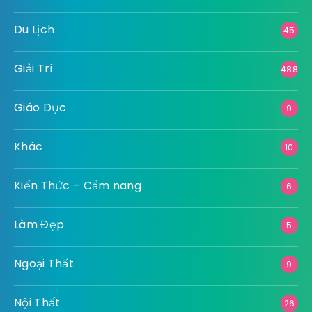
Du Lịch
45
Giải Trí
488
Giáo Dục
9
Khác
10
Kiến Thức – Cẩm nang
6
Làm Đẹp
5
Ngoại Thất
9
Nội Thất
26