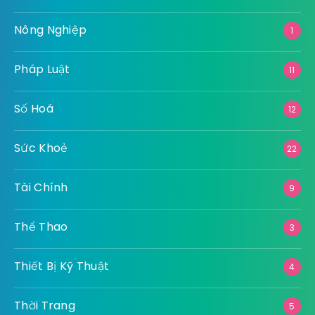
Nông Nghiệp
1
Pháp Luật
11
Số Hoá
12
Sức Khoẻ
22
Tài Chính
9
Thể Thao
3
Thiết Bị Kỹ Thuật
4
Thời Trang
5