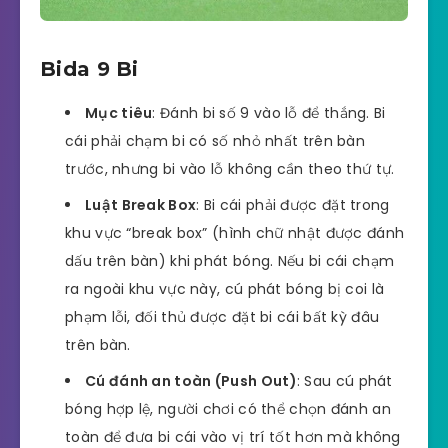
Bida 9 Bi
Mục tiêu
: Đánh bi số 9 vào lỗ để thắng. Bi
cái phải chạm bi có số nhỏ nhất trên bàn
trước, nhưng bi vào lỗ không cần theo thứ tự.
Luật Break Box
: Bi cái phải được đặt trong
khu vực “break box” (hình chữ nhật được đánh
dấu trên bàn) khi phát bóng. Nếu bi cái chạm
ra ngoài khu vực này, cú phát bóng bị coi là
phạm lỗi, đối thủ được đặt bi cái bất kỳ đâu
trên bàn.
Cú đánh an toàn (Push Out)
: Sau cú phát
bóng hợp lệ, người chơi có thể chọn đánh an
toàn để đưa bi cái vào vị trí tốt hơn mà không