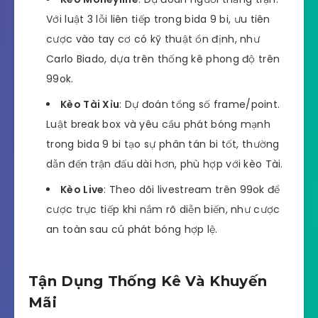
Với luật 3 lỗi liên tiếp trong bida 9 bi, ưu tiên
cược vào tay cơ có kỹ thuật ổn định, như
Carlo Biado, dựa trên thống kê phong độ trên
99ok.
Kèo Tài Xỉu
: Dự đoán tổng số frame/point.
Luật break box và yêu cầu phát bóng mạnh
trong bida 9 bi tạo sự phân tán bi tốt, thường
dẫn đến trận đấu dài hơn, phù hợp với kèo Tài.
Kèo Live
: Theo dõi livestream trên 99ok để
cược trực tiếp khi nắm rõ diễn biến, như cược
an toàn sau cú phát bóng hợp lệ.
Tận Dụng Thống Kê Và Khuyến
Mãi