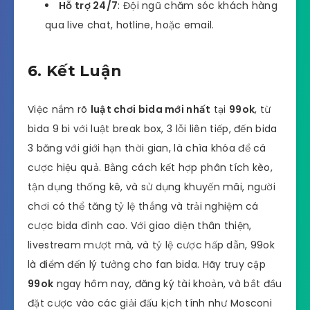
Hỗ trợ 24/7
: Đội ngũ chăm sóc khách hàng
qua live chat, hotline, hoặc email.
6. Kết Luận
Việc nắm rõ
luật chơi bida mới nhất
tại
99ok
, từ
bida 9 bi với luật break box, 3 lỗi liên tiếp, đến bida
3 băng với giới hạn thời gian, là chìa khóa để cá
cược hiệu quả. Bằng cách kết hợp phân tích kèo,
tận dụng thống kê, và sử dụng khuyến mãi, người
chơi có thể tăng tỷ lệ thắng và trải nghiệm cá
cược bida đỉnh cao. Với giao diện thân thiện,
livestream mượt mà, và tỷ lệ cược hấp dẫn, 99ok
là điểm đến lý tưởng cho fan bida. Hãy truy cập
99ok
ngay hôm nay, đăng ký tài khoản, và bắt đầu
đặt cược vào các giải đấu kịch tính như Mosconi