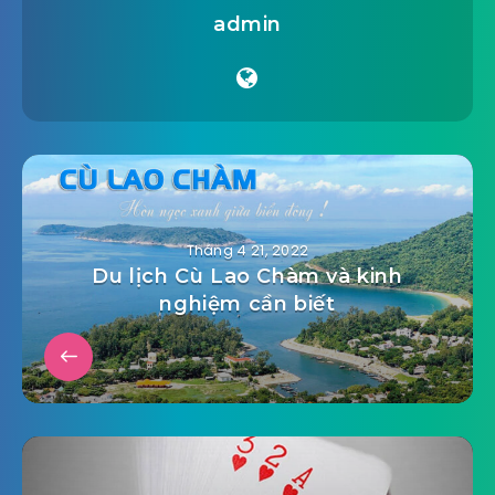
admin
Tháng 4 21, 2022
Du lịch Cù Lao Chàm và kinh
nghiệm cần biết