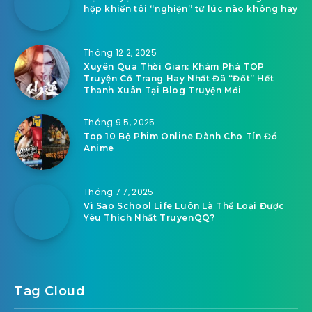
hộp khiến tôi “nghiện” từ lúc nào không hay
Tháng 12 2, 2025
Xuyên Qua Thời Gian: Khám Phá TOP
Truyện Cổ Trang Hay Nhất Đã “Đốt” Hết
Thanh Xuân Tại Blog Truyện Mới
Tháng 9 5, 2025
Top 10 Bộ Phim Online Dành Cho Tín Đồ
Anime
Tháng 7 7, 2025
Vì Sao School Life Luôn Là Thể Loại Được
Yêu Thích Nhất TruyenQQ?
Tag Cloud