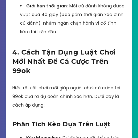
Giới hạn thời gian
: Mỗi cú đánh không được
vượt quá 40 giây (bao gồm thời gian xác định
cú đánh), nhằm ngăn chặn hành vi cố tình
kéo dài trận đấu.
4. Cách Tận Dụng Luật Chơi
Mới Nhất Để Cá Cược Trên
99ok
Hiểu rõ luật chơi mới giúp người chơi cá cược tại
99ok đưa ra dự đoán chính xác hơn. Dưới đây là
cách áp dụng:
Phân Tích Kèo Dựa Trên Luật
Kèo Moneyline
: Dự đoán người thắng trận.