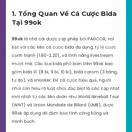
1. Tổng Quan Về Cá Cược Bida
Tại 99ok
99ok
là nhà cái được cấp phép bởi PAGCOR, nổi
bật với các kèo cá cược bida đa dạng, tỷ lệ cược
cạnh tranh (1.80-2.20), và tính năng livestream
mượt mà. Các loại bida phổ biến trên 99ok bao
gồm bida lỗ (8 bi, 9 bi, 10 bi), bida carom (3 băng,
tự do), và snooker. Để cá cược hiệu quả, người
chơi cần hiểu rõ luật chơi, đặc biệt là các cập nhật
mới nhất từ các liên đoàn như World Nineball Tour
(WNT) và Union Mondiale de Billard (UMB), được
99ok áp dụng để đảm bảo tính công bằng và
minh bạch.