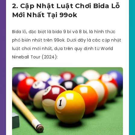
2. Cập Nhật Luật Chơi Bida Lỗ
Mới Nhất Tại 99ok
Bida lỗ, đặc biệt là bida 9 bi và 8 bi, là hình thức
phổ biến nhất trên 99ok. Dưới đây là các cập nhật
luật chơi mới nhất, dựa trên quy định từ World
Nineball Tour (2024):