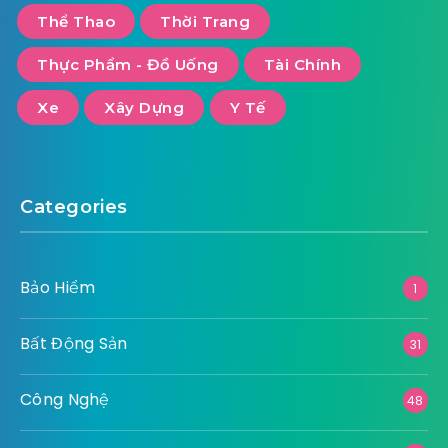
Thể Thao
Thời Trang
Thực Phẩm - Đồ Uống
Tài Chính
Xe
Xây Dựng
Y Tế
Categories
Bảo Hiểm
1
Bất Động Sản
31
Công Nghệ
48