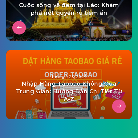
Cuộc sống về đêm tại Lào: Khám
phá nét quyến rũ tiềm ẩn
Tháng 9 23, 2024
Nhập Hàng Taobao Không Qua
Trung Gian: Hướng Dẫn Chi Tiết Từ
A-Z