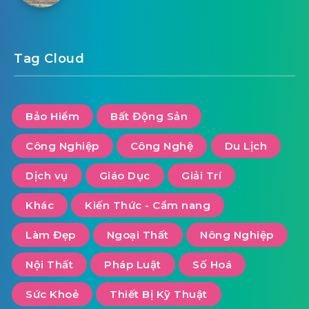
Tag Cloud
Bảo Hiểm
Bất Động Sản
Công Nghiệp
Công Nghệ
Du Lịch
Dịch vụ
Giáo Dục
Giải Trí
Khác
Kiến Thức - Cẩm nang
Làm Đẹp
Ngoại Thất
Nông Nghiệp
Nội Thất
Pháp Luật
Số Hoá
Sức Khoẻ
Thiết Bị Kỹ Thuật