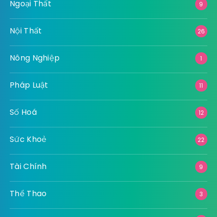
Ngoại Thất
9
Nội Thất
26
Nông Nghiệp
1
Pháp Luật
11
Số Hoá
12
Sức Khoẻ
22
Tài Chính
9
Thể Thao
3