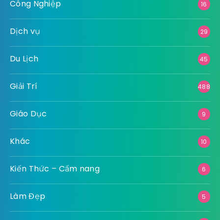
Công Nghiệp
16
Dịch vụ
29
Du Lịch
45
Giải Trí
488
Giáo Dục
9
Khác
10
Kiến Thức – Cẩm nang
6
Làm Đẹp
5