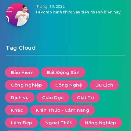
Tháng 11 3, 2022
Takomo hình thức vay tiền nhanh hiện nay
Tag Cloud
Bảo Hiểm
Bất Động Sản
Công Nghiệp
Công Nghệ
Du Lịch
Dịch vụ
Giáo Dục
Giải Trí
Khác
Kiến Thức - Cẩm nang
Làm Đẹp
Ngoại Thất
Nông Nghiệp