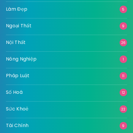
Làm Đẹp
5
Ngoại Thất
9
Nội Thất
26
Nông Nghiệp
1
Pháp Luật
11
Số Hoá
12
Sức Khoẻ
22
Tài Chính
9