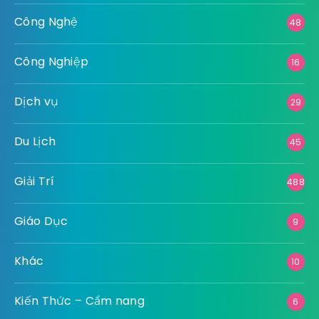
Công Nghệ
48
Công Nghiệp
16
Dịch vụ
29
Du Lịch
45
Giải Trí
488
Giáo Dục
9
Khác
10
Kiến Thức – Cẩm nang
6