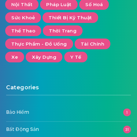
Nội Thất
Pháp Luật
Số Hoá
Sức Khoẻ
Thiết Bị Kỹ Thuật
Thể Thao
Thời Trang
Thực Phẩm - Đồ Uống
Tài Chính
Xe
Xây Dựng
Y Tế
Categories
Bảo Hiểm
1
Bất Động Sản
31