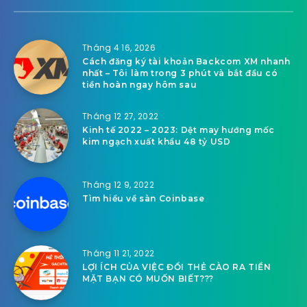
Tháng 4 16, 2026
Cách đăng ký tài khoản Backcom XM nhanh
nhất – Tôi làm trong 3 phút và bắt đầu có
tiền hoàn ngay hôm sau
Tháng 12 27, 2022
Kinh tế 2022 – 2023: Dệt may hướng mốc
kim ngạch xuất khẩu 48 tỷ USD
Tháng 12 9, 2022
Tìm hiểu về sàn Coinbase
Tháng 11 21, 2022
LỢI ÍCH CỦA VIỆC ĐỔI THẺ CÀO RA TIỀN
MẶT BẠN CÓ MUỐN BIẾT???