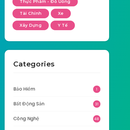
Thực Phẩm - Đồ Uống
Tài Chính
Xe
Xây Dựng
Y Tế
Categories
Bảo Hiểm
1
Bất Động Sản
31
Công Nghệ
48