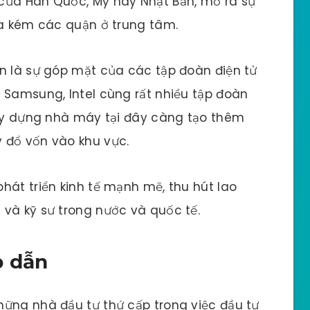
của Hàn Quốc, Mỹ hay Nhật Bản, mở ra sự
ua kém các quận ở trung tâm.
n là sự góp mặt của các tập đoàn điện tử
 Samsung, Intel cùng rất nhiều tập đoàn
xây dựng nhà máy tại đây càng tạo thêm
 đổ vốn vào khu vực.
hát triển kinh tế mạnh mẽ, thu hút lao
và kỹ sư trong nước và quốc tế.
p dẫn
hững nhà đầu tư thứ cấp trong việc đầu tư