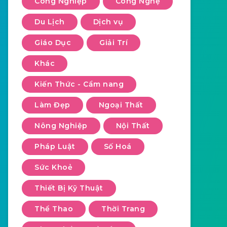
Công Nghiệp
Công Nghệ
Du Lịch
Dịch vụ
Giáo Dục
Giải Trí
Khác
Kiến Thức - Cẩm nang
Làm Đẹp
Ngoại Thất
Nông Nghiệp
Nội Thất
Pháp Luật
Số Hoá
Sức Khoẻ
Thiết Bị Kỹ Thuật
Thể Thao
Thời Trang