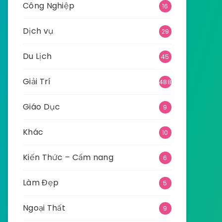
Công Nghiệp
16
Dịch vụ
29
Du Lịch
45
Giải Trí
488
Giáo Dục
9
Khác
10
Kiến Thức – Cẩm nang
6
Làm Đẹp
5
Ngoại Thất
9