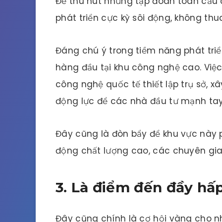
Để thu hút những tập đoàn toàn cầu 
phát triển cực kỳ sôi động, không th
Đáng chú ý trong tiềm năng phát triể
hàng đầu tại khu công nghệ cao. Việc
công nghệ quốc tế thiết lập trụ sở, 
động lực để các nhà đầu tư mạnh tay
Đây cũng là đòn bẩy để khu vực này p
động chất lượng cao, các chuyên gia 
3. Là điểm đến đầy hấ
Đây cũng chính là cơ hội vàng cho n