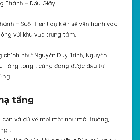
g Thành – Dầu Giây.
hành – Suối Tiên) dự kiến sẽ vận hành vào
óng với khu vực trung tâm.
g chính như: Nguyễn Duy Trinh, Nguyễn
ầu Tăng Long… cũng đang được đầu tư
ộng.
 hạ tầng
ện cần và đủ về mọi mặt như môi trường,
ng… .