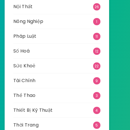
Nội Thất
26
Nông Nghiệp
1
Pháp Luật
11
Số Hoá
12
Sức Khoẻ
22
Tài Chính
9
Thể Thao
3
Thiết Bị Kỹ Thuật
4
Thời Trang
5