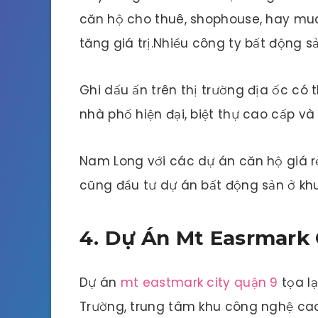
căn hộ cho thuê, shophouse, hay mua 
tăng giá trị.Nhiều công ty bất động s
Ghi dấu ấn trên thị trường địa ốc có
nhà phố hiện đại, biệt thự cao cấp v
Nam Long với các dự án căn hộ giá rẻ
cũng đầu tư dự án bất động sản ở kh
4. Dự Án Mt Easrmark 
Dự án
mt eastmark city quận 9
tọa l
Trường, trung tâm khu công nghệ ca