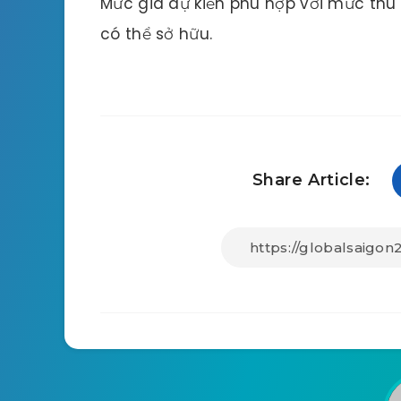
Mức giá dự kiến phù hợp với mức thu 
có thể sở hữu.
Share Article: