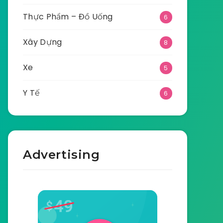
Thực Phẩm – Đồ Uống
6
Xây Dựng
8
Xe
5
Y Tế
6
Advertising