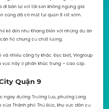
đi bán lại với tài sản không ngừng gia
ản cũng đã có mặt tại quận 9 rất sớm.
 thể kể đến như Khang Điền với những dự án
à căn hộ chung cư chất lượng.
 và nhiều công ty khác. Đặc biệt, Vingroup
u vực này ở phân khúc trung – cao cấp.
City Quận 9
ạc ngay đường Trường Lưu, phường Long
o của Thành phố Thủ Đức, khu vực dân cư