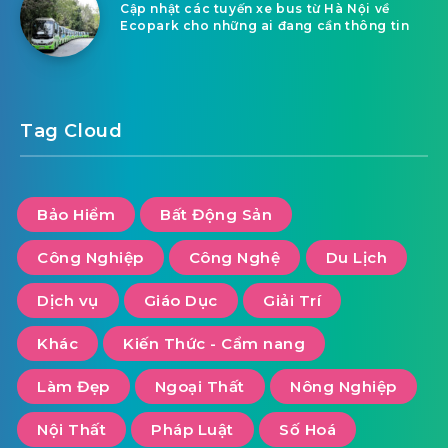
Cập nhật các tuyến xe bus từ Hà Nội về
Ecopark cho những ai đang cần thông tin
Tag Cloud
Bảo Hiểm
Bất Động Sản
Công Nghiệp
Công Nghệ
Du Lịch
Dịch vụ
Giáo Dục
Giải Trí
Khác
Kiến Thức - Cẩm nang
Làm Đẹp
Ngoại Thất
Nông Nghiệp
Nội Thất
Pháp Luật
Số Hoá