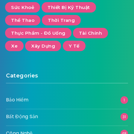
Sức Khoẻ
Thiết Bị Kỹ Thuật
Thể Thao
Thời Trang
Thực Phẩm - Đồ Uống
Tài Chính
Xe
Xây Dựng
Y Tế
Categories
Bảo Hiểm
1
Bất Động Sản
31
Công Nghệ
48