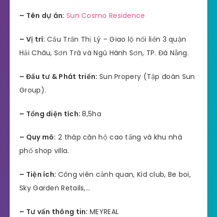
– Tên dự án:
Sun Cosmo Residence
– Vị trí:
Cầu Trần Thị Lý – Giao lộ nối liền 3 quận
Hải Châu, Sơn Trà và Ngũ Hành Sơn, TP. Đà Nẵng.
– Đầu tư & Phát triển:
Sun Propery (Tập đoàn Sun
Group).
– Tổng diện tích:
8,5ha
– Quy mô:
2 tháp căn hộ cao tầng và khu nhà
phố shop villa.
– Tiện ích:
Công viên cảnh quan, Kid club, Be boi,
Sky Garden Retails,…
– Tư vấn thông tin:
MEYREAL