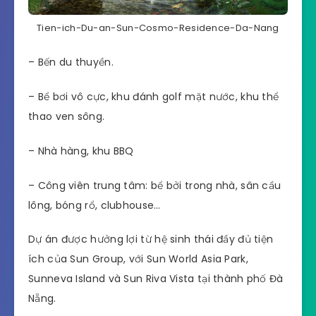
Tien-ich-Du-an-Sun-Cosmo-Residence-Da-Nang
– Bến du thuyền.
– Bể bơi vô cực, khu đánh golf mặt nước, khu thể
thao ven sông.
– Nhà hàng, khu BBQ
– Công viên trung tâm: bể bởi trong nhà, sân cầu
lông, bóng rổ, clubhouse…
Dự án được hưởng lợi từ hệ sinh thái đầy đủ tiện
ích của Sun Group, với Sun World Asia Park,
Sunneva Island và Sun Riva Vista tại thành phố Đà
Nẵng.