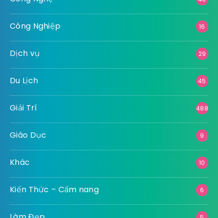
Công Nghiệp
16
Dịch vụ
29
Du Lịch
45
Giải Trí
488
Giáo Dục
9
Khác
10
Kiến Thức – Cẩm nang
6
Làm Đẹp
5