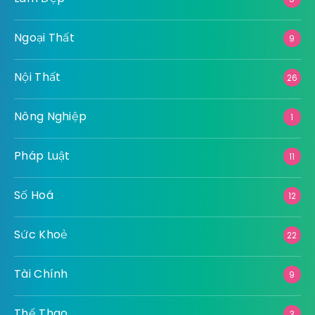
Ngoại Thất
9
Nội Thất
26
Nông Nghiệp
1
Pháp Luật
11
Số Hoá
12
Sức Khoẻ
22
Tài Chính
9
Thể Thao
3