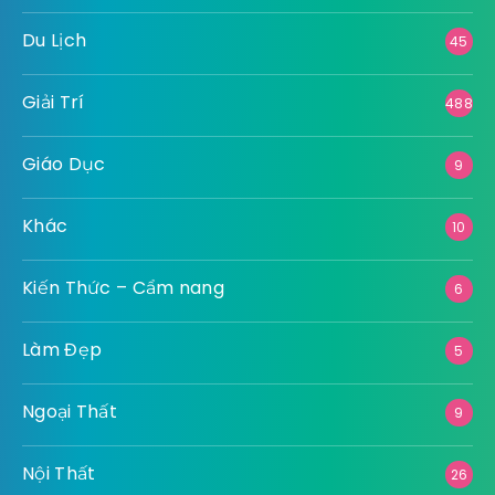
Du Lịch
45
Giải Trí
488
Giáo Dục
9
Khác
10
Kiến Thức – Cẩm nang
6
Làm Đẹp
5
Ngoại Thất
9
Nội Thất
26