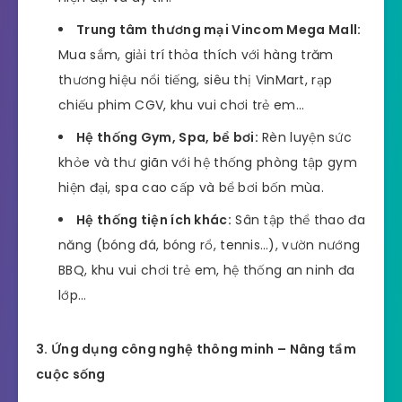
Trung tâm thương mại Vincom Mega Mall:
Mua sắm, giải trí thỏa thích với hàng trăm
thương hiệu nổi tiếng, siêu thị VinMart, rạp
chiếu phim CGV, khu vui chơi trẻ em…
Hệ thống Gym, Spa, bể bơi:
Rèn luyện sức
khỏe và thư giãn với hệ thống phòng tập gym
hiện đại, spa cao cấp và bể bơi bốn mùa.
Hệ thống tiện ích khác:
Sân tập thể thao đa
năng (bóng đá, bóng rổ, tennis…), vườn nướng
BBQ, khu vui chơi trẻ em, hệ thống an ninh đa
lớp…
3. Ứng dụng công nghệ thông minh – Nâng tầm
cuộc sống