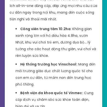
ích all-in-one đẳng cấp, đáp ứng mọi nhu cầu của
cư dân ngay trong nội khu, mang đến cuộc sống
tiện nghi và thoải mái nhất.
Công viên trung tâm 10.2ha:
Không gian
xanh rộng lớn với hồ điều hòa 4.8ha, vườn
Nhật, khu vui chơi trẻ em, đường dạo bộ… lý
tưởng cho các hoạt động thư giãn, vui chơi và
rèn luyện sức khỏe.
Hệ thống trường học Vinschool:
Mang đến
môi trường giáo dục chất lượng quốc tế cho
con em cư dân, từ mầm non đến trung học
phổ thông.
Bệnh viện đa khoa quốc tế Vinmec:
Cung
cấp dịch vụ chăm sóc sức khỏe toàn diện,
hiện đại và uy tín.