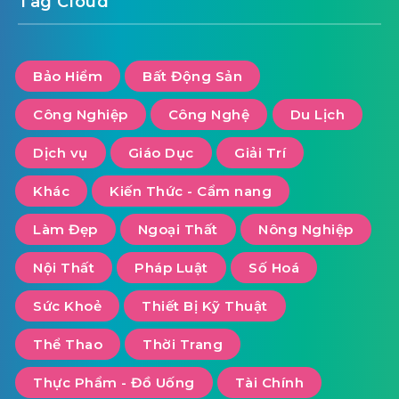
Tag Cloud
Bảo Hiểm
Bất Động Sản
Công Nghiệp
Công Nghệ
Du Lịch
Dịch vụ
Giáo Dục
Giải Trí
Khác
Kiến Thức - Cẩm nang
Làm Đẹp
Ngoại Thất
Nông Nghiệp
Nội Thất
Pháp Luật
Số Hoá
Sức Khoẻ
Thiết Bị Kỹ Thuật
Thể Thao
Thời Trang
Thực Phẩm - Đồ Uống
Tài Chính