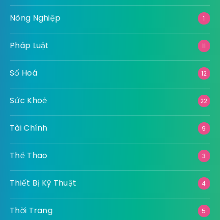
Nông Nghiệp
1
Pháp Luật
11
Số Hoá
12
Sức Khoẻ
22
Tài Chính
9
Thể Thao
3
Thiết Bị Kỹ Thuật
4
Thời Trang
5