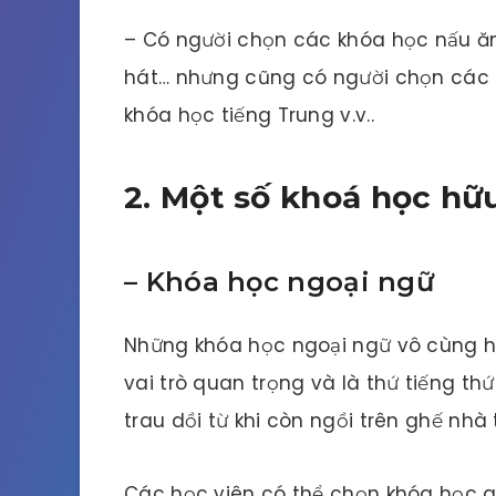
– Có người chọn các khóa học nấu ăn
hát… nhưng cũng có người chọn các k
khóa học tiếng Trung v.v..
2. Một số khoá học hữ
–
Khóa học ngoại ngữ
Những khóa học ngoại ngữ vô cùng hữ
vai trò quan trọng và là thứ tiếng th
trau dồi từ khi còn ngồi trên ghế nhà 
Các học viên có thể chọn khóa học an