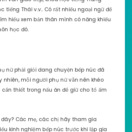
c tiếng Thái v.v.. Có rất nhiều ngoại ngữ để
tìm hiểu xem bản thân mình có năng khiếu
môn học đó.
 phụ nữ phải giỏi dang chuyện bếp núc đã
y nhiên, mỗi người phụ nữ vẫn nên khéo
cần thiết trong nấu ăn để giữ cho tổ ấm
 đây? Các mẹ, các chị hãy tham gia
u kinh nghiệm bếp núc trước khi lập gia