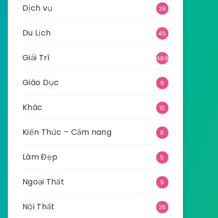
Dịch vụ
29
Du Lịch
45
Giải Trí
488
Giáo Dục
9
Khác
10
Kiến Thức – Cẩm nang
6
Làm Đẹp
5
Ngoại Thất
9
Nội Thất
26