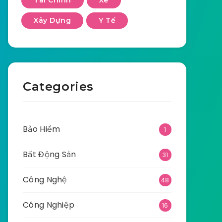
Tài Chính
Xe
Xây Dựng
Y Tế
Categories
Bảo Hiểm
1
Bất Động Sản
31
Công Nghệ
48
Công Nghiệp
16