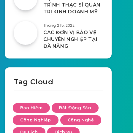
TRÌNH THẠC SĨ QUẢN
TRỊ KINH DOANH MỸ
Tháng 2 15, 2022
CÁC ĐƠN VỊ BẢO VỆ
CHUYÊN NGHIỆP TẠI
ĐÀ NẴNG
Tag Cloud
Bảo Hiểm
Bất Động Sản
Công Nghiệp
Công Nghệ
Du Lịch
Dịch vụ