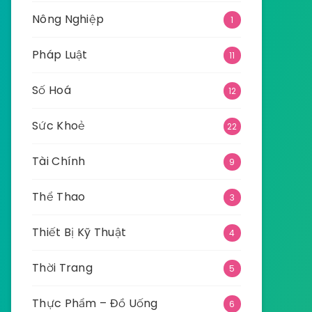
Nông Nghiệp
1
Pháp Luật
11
Số Hoá
12
Sức Khoẻ
22
Tài Chính
9
Thể Thao
3
Thiết Bị Kỹ Thuật
4
Thời Trang
5
Thực Phẩm – Đồ Uống
6