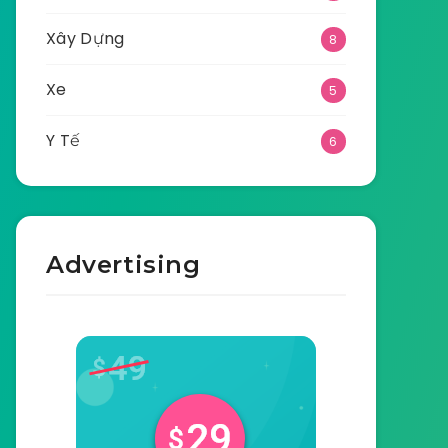
Xây Dựng
8
Xe
5
Y Tế
6
Advertising