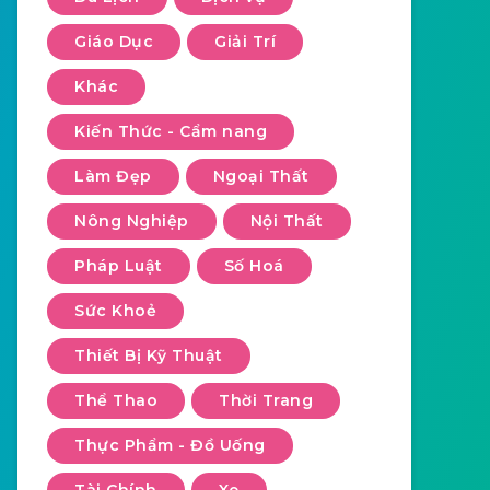
Giáo Dục
Giải Trí
Khác
Kiến Thức - Cẩm nang
Làm Đẹp
Ngoại Thất
Nông Nghiệp
Nội Thất
Pháp Luật
Số Hoá
Sức Khoẻ
Thiết Bị Kỹ Thuật
Thể Thao
Thời Trang
Thực Phẩm - Đồ Uống